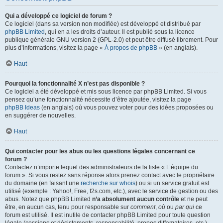
Qui a développé ce logiciel de forum ?
Ce logiciel (dans sa version non modifiée) est développé et distribué par
phpBB Limited
, qui en a les droits d’auteur. Il est publié sous la licence
publique générale GNU version 2 (GPL-2.0) et peut être diffusé librement. Pour
plus d’informations, visitez la page «
À propos de phpBB
» (en anglais).
Haut
Pourquoi la fonctionnalité X n’est pas disponible ?
Ce logiciel a été développé et mis sous licence par phpBB Limited. Si vous
pensez qu’une fonctionnalité nécessite d’être ajoutée, visitez la page
phpBB Ideas
(en anglais) où vous pouvez voter pour des idées proposées ou
en suggérer de nouvelles.
Haut
Qui contacter pour les abus ou les questions légales concernant ce
forum ?
Contactez n’importe lequel des administrateurs de la liste « L’équipe du
forum ». Si vous restez sans réponse alors prenez contact avec le propriétaire
du domaine (en faisant une
recherche sur whois
) ou si un service gratuit est
utilisé (exemple : Yahoo!, Free, f2s.com, etc.), avec le service de gestion ou des
abus. Notez que phpBB Limited
n’a absolument aucun contrôle
et ne peut
être, en aucun cas, tenu pour responsable sur
comment
,
où
ou
par qui
ce
forum est utilisé. Il est inutile de contacter phpBB Limited pour toute question