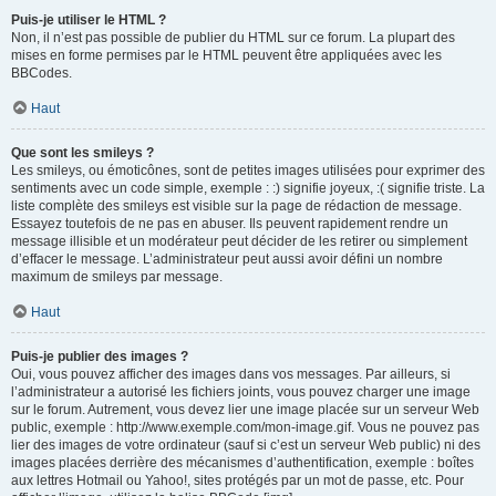
Puis-je utiliser le HTML ?
Non, il n’est pas possible de publier du HTML sur ce forum. La plupart des
mises en forme permises par le HTML peuvent être appliquées avec les
BBCodes.
Haut
Que sont les smileys ?
Les smileys, ou émoticônes, sont de petites images utilisées pour exprimer des
sentiments avec un code simple, exemple : :) signifie joyeux, :( signifie triste. La
liste complète des smileys est visible sur la page de rédaction de message.
Essayez toutefois de ne pas en abuser. Ils peuvent rapidement rendre un
message illisible et un modérateur peut décider de les retirer ou simplement
d’effacer le message. L’administrateur peut aussi avoir défini un nombre
maximum de smileys par message.
Haut
Puis-je publier des images ?
Oui, vous pouvez afficher des images dans vos messages. Par ailleurs, si
l’administrateur a autorisé les fichiers joints, vous pouvez charger une image
sur le forum. Autrement, vous devez lier une image placée sur un serveur Web
public, exemple : http://www.exemple.com/mon-image.gif. Vous ne pouvez pas
lier des images de votre ordinateur (sauf si c’est un serveur Web public) ni des
images placées derrière des mécanismes d’authentification, exemple : boîtes
aux lettres Hotmail ou Yahoo!, sites protégés par un mot de passe, etc. Pour