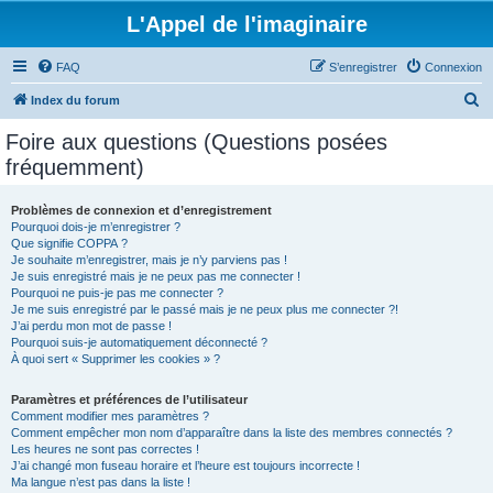
L'Appel de l'imaginaire
FAQ
S’enregistrer
Connexion
R
Index du forum
e
Foire aux questions (Questions posées
c
fréquemment)
h
e
Problèmes de connexion et d’enregistrement
Pourquoi dois-je m’enregistrer ?
r
Que signifie COPPA ?
c
Je souhaite m’enregistrer, mais je n’y parviens pas !
Je suis enregistré mais je ne peux pas me connecter !
h
Pourquoi ne puis-je pas me connecter ?
Je me suis enregistré par le passé mais je ne peux plus me connecter ?!
e
J’ai perdu mon mot de passe !
r
Pourquoi suis-je automatiquement déconnecté ?
À quoi sert « Supprimer les cookies » ?
Paramètres et préférences de l’utilisateur
Comment modifier mes paramètres ?
Comment empêcher mon nom d’apparaître dans la liste des membres connectés ?
Les heures ne sont pas correctes !
J’ai changé mon fuseau horaire et l’heure est toujours incorrecte !
Ma langue n’est pas dans la liste !