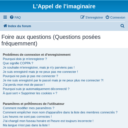
L'Appel de l'imaginaire
FAQ
S’enregistrer
Connexion
R
Index du forum
e
Foire aux questions (Questions posées
c
fréquemment)
h
e
Problèmes de connexion et d’enregistrement
Pourquoi dois-je m’enregistrer ?
r
Que signifie COPPA ?
c
Je souhaite m’enregistrer, mais je n’y parviens pas !
Je suis enregistré mais je ne peux pas me connecter !
h
Pourquoi ne puis-je pas me connecter ?
Je me suis enregistré par le passé mais je ne peux plus me connecter ?!
e
J’ai perdu mon mot de passe !
r
Pourquoi suis-je automatiquement déconnecté ?
À quoi sert « Supprimer les cookies » ?
Paramètres et préférences de l’utilisateur
Comment modifier mes paramètres ?
Comment empêcher mon nom d’apparaître dans la liste des membres connectés ?
Les heures ne sont pas correctes !
J’ai changé mon fuseau horaire et l’heure est toujours incorrecte !
Ma langue n’est pas dans la liste !