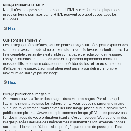
Puis-je utiliser le HTML ?
Non, il n’est pas possible de publier du HTML sur ce forum. La plupart des
mises en forme permises par le HTML peuvent être appliquées avec les
BBCodes.
Haut
Que sont les smileys ?
Les smileys, ou émoticônes, sont de petites images utilisées pour exprimer des
sentiments avec un code simple, exemple : :) signifie joyeux, :( signifie triste. La
liste complète des smileys est visible sur la page de rédaction de message.
Essayez toutefois de ne pas en abuser. Ils peuvent rapidement rendre un
message illisible et un modérateur peut décider de les retirer ou simplement
d’effacer le message. L’administrateur peut aussi avoir défini un nombre
maximum de smileys par message.
Haut
Puis-je publier des images ?
Oui, vous pouvez afficher des images dans vos messages. Par ailleurs, si
l’administrateur a autorisé les fichiers joints, vous pouvez charger une image
sur le forum. Autrement, vous devez lier une image placée sur un serveur Web
public, exemple : http://www.exemple.com/mon-image.gif. Vous ne pouvez pas
lier des images de votre ordinateur (sauf si c’est un serveur Web public) ni des
images placées derrière des mécanismes d’authentification, exemple : boîtes
aux lettres Hotmail ou Yahoo!, sites protégés par un mot de passe, etc. Pour