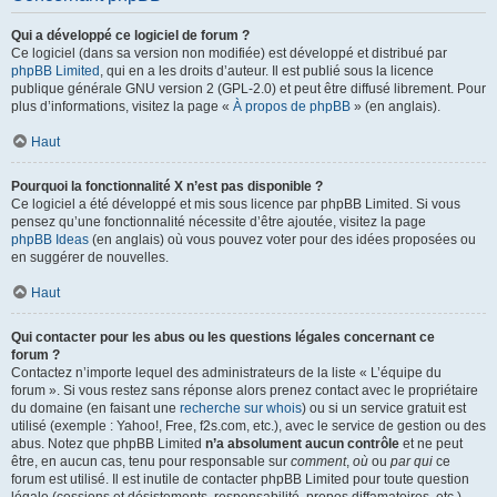
Qui a développé ce logiciel de forum ?
Ce logiciel (dans sa version non modifiée) est développé et distribué par
phpBB Limited
, qui en a les droits d’auteur. Il est publié sous la licence
publique générale GNU version 2 (GPL-2.0) et peut être diffusé librement. Pour
plus d’informations, visitez la page «
À propos de phpBB
» (en anglais).
Haut
Pourquoi la fonctionnalité X n’est pas disponible ?
Ce logiciel a été développé et mis sous licence par phpBB Limited. Si vous
pensez qu’une fonctionnalité nécessite d’être ajoutée, visitez la page
phpBB Ideas
(en anglais) où vous pouvez voter pour des idées proposées ou
en suggérer de nouvelles.
Haut
Qui contacter pour les abus ou les questions légales concernant ce
forum ?
Contactez n’importe lequel des administrateurs de la liste « L’équipe du
forum ». Si vous restez sans réponse alors prenez contact avec le propriétaire
du domaine (en faisant une
recherche sur whois
) ou si un service gratuit est
utilisé (exemple : Yahoo!, Free, f2s.com, etc.), avec le service de gestion ou des
abus. Notez que phpBB Limited
n’a absolument aucun contrôle
et ne peut
être, en aucun cas, tenu pour responsable sur
comment
,
où
ou
par qui
ce
forum est utilisé. Il est inutile de contacter phpBB Limited pour toute question