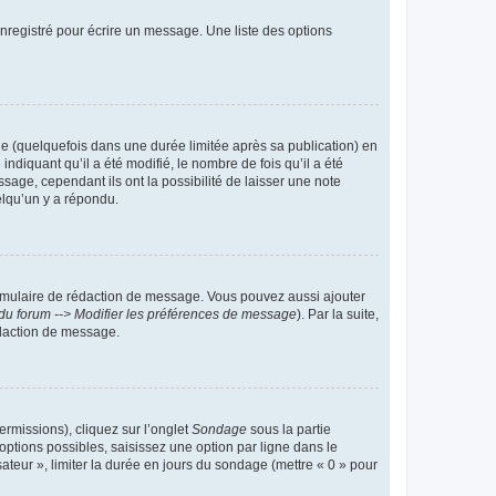
nregistré pour écrire un message. Une liste des options
 (quelquefois dans une durée limitée après sa publication) en
iquant qu’il a été modifié, le nombre de fois qu’il a été
sage, cependant ils ont la possibilité de laisser une note
elqu’un y a répondu.
rmulaire de rédaction de message. Vous pouvez aussi ajouter
du forum --> Modifier les préférences de message
). Par la suite,
daction de message.
ermissions), cliquez sur l’onglet
Sondage
sous la partie
ptions possibles, saisissez une option par ligne dans le
ateur », limiter la durée en jours du sondage (mettre « 0 » pour