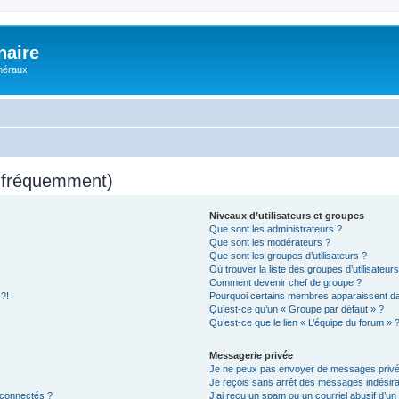
naire
énéraux
s fréquemment)
Niveaux d’utilisateurs et groupes
Que sont les administrateurs ?
Que sont les modérateurs ?
Que sont les groupes d’utilisateurs ?
Où trouver la liste des groupes d’utilisateur
Comment devenir chef de groupe ?
 ?!
Pourquoi certains membres apparaissent dan
Qu’est-ce qu’un « Groupe par défaut » ?
Qu’est-ce que le lien « L’équipe du forum » 
Messagerie privée
Je ne peux pas envoyer de messages privé
Je reçois sans arrêt des messages indésira
 connectés ?
J’ai reçu un spam ou un courriel abusif d’u