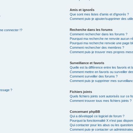
Amis et ignorés
Que sont mes listes d’amis et d’ignorés ?
?
Comment puis-je ajouter/supprimer des utilis
Recherche dans les forums
e connecter !?
Comment rechercher dans les forums ?
Pourquoi ma recherche ne renvoie aucun ré
Pourquoi ma recherche renvoie une page bl
Comment rechercher des membres ?
Comment puis-je trouver mes propres mess
Surveillance et favoris
Quelle est la différence entre les favoris et l
Comment mettre en favoris ou surveiller des
Comment surveiller des forums ?
Comment puis-je supprimer mes surveillanc
message ?
Fichiers joints
Quels fichiers joints sont autorisés sur ce f
Comment trouver tous mes fichiers joints ?
Concernant phpBB
Qui a développé ce logiciel de forum ?
Pourquoi la fonctionnalité X n’est pas dispon
Qui contacter pour les abus ou les questio
Comment puis-je contacter un administrateu