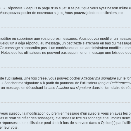
 « Répondre » depuis la page d’un sujet. Il se peut que vous ayez besoin d’être e
: Vous
pouvez
poster de nouveaux sujets, Vous
pouvez
joindre des fichiers, etc.
modifier ou supprimer que vos propres messages. Vous pouvez modifier un message
lqu’un a déjà répondu au message, un petit texte s’affichera en bas du message ind
n. Ce message n’apparaîtra pas si un modérateur ou un administrateur modifie le mes
ive. Notez que les utilisateurs ne peuvent pas supprimer un message une fois que qu
e l’utilisateur. Une fois créée, vous pouvez cocher
Attacher ma signature
sur le fo
 « Attacher ma signature » à partir du panneau de l’utilisateur (onglet
Préférences 
 à un message en décochant la case
Attacher ma signature
dans le formulaire de ré
ouveau sujet ou la modification du premier message d’un sujet (si vous en avez les p
 le droit de créer des sondages). Saisissez le titre du sondage et au moins deux o
onses qu’un utilisateur peut choisir lors de son vote dans « Option(s) par l’utilis
er leur vote.