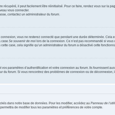
 récupéré, il peut facilement être réinitialisé. Pour ce faire, rendez vous sur la p
uveau vous connecter.
passe, contactez un administrateur du forum.
e connexion, vous ne resterez connecté que pendant une durée déterminée. Cela em
la case
Se souvenir de moi
lors de la connexion. Ce n’est pas recommandé si vous u
s cette case, cela signifie qu’un administrateur du forum a désactivé cette fonctionna
os paramètres d’authentification et votre connexion au forum. Ils fournissent aussi
teur du forum. Si vous rencontrez des problèmes de connexion ou de déconnexion, l
ockés dans notre base de données. Pour les modifier, accédez au
Panneau de l’util
 permettra de modifier tous les paramètres et préférences de votre compte.