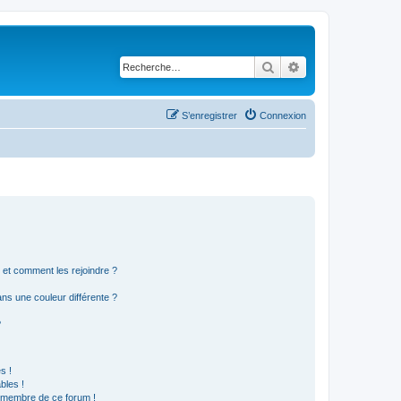
Rechercher
Recherche avancé
S’enregistrer
Connexion
s et comment les rejoindre ?
s une couleur différente ?
?
s !
bles !
n membre de ce forum !