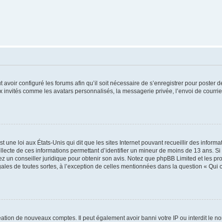
t avoir configuré les forums afin qu’il soit nécessaire de s’enregistrer pour poster
x invités comme les avatars personnalisés, la messagerie privée, l’envoi de courri
t une loi aux États-Unis qui dit que les sites Internet pouvant recueillir des infor
ollecte de ces informations permettant d’identifier un mineur de moins de 13 ans. S
tez un conseiller juridique pour obtenir son avis. Notez que phpBB Limited et les pr
gales de toutes sortes, à l’exception de celles mentionnées dans la question « Qui
réation de nouveaux comptes. Il peut également avoir banni votre IP ou interdit le no