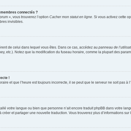
s membres connectés ?
forum », vous trouverez l’option
Cacher mon statut en ligne
. Si vous activez cette o
es invisibles.
ifférent de celui dans lequel vous êtes. Dans ce cas, accédez au
panneau de l’utilisa
ney, etc.). Notez que la modification du fuseau horaire, comme la plupart des para
ecte !
aire et que l’heure est toujours incorrecte, il se peut que le serveur ne soit pas à
installé votre langue ou bien que personne n’ait encore traduit phpBB dans votre l
s à créer et partager une nouvelle traduction. Vous trouverez plus d’informations sur l