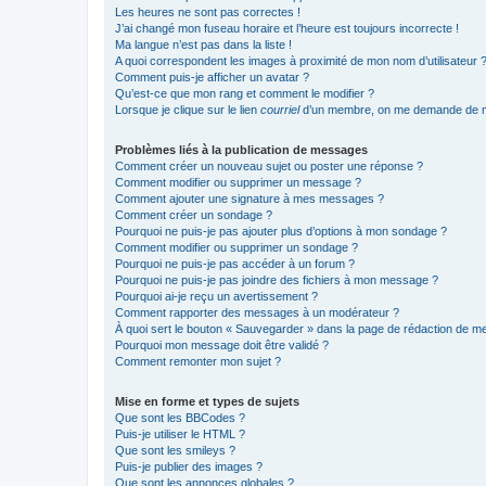
Les heures ne sont pas correctes !
J’ai changé mon fuseau horaire et l’heure est toujours incorrecte !
Ma langue n’est pas dans la liste !
A quoi correspondent les images à proximité de mon nom d’utilisateur 
Comment puis-je afficher un avatar ?
Qu’est-ce que mon rang et comment le modifier ?
Lorsque je clique sur le lien
courriel
d’un membre, on me demande de m
Problèmes liés à la publication de messages
Comment créer un nouveau sujet ou poster une réponse ?
Comment modifier ou supprimer un message ?
Comment ajouter une signature à mes messages ?
Comment créer un sondage ?
Pourquoi ne puis-je pas ajouter plus d’options à mon sondage ?
Comment modifier ou supprimer un sondage ?
Pourquoi ne puis-je pas accéder à un forum ?
Pourquoi ne puis-je pas joindre des fichiers à mon message ?
Pourquoi ai-je reçu un avertissement ?
Comment rapporter des messages à un modérateur ?
À quoi sert le bouton « Sauvegarder » dans la page de rédaction de 
Pourquoi mon message doit être validé ?
Comment remonter mon sujet ?
Mise en forme et types de sujets
Que sont les BBCodes ?
Puis-je utiliser le HTML ?
Que sont les smileys ?
Puis-je publier des images ?
Que sont les annonces globales ?