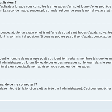
tilisateur ?
utilisateur lorsque vous consultez les messages d’un sujet. L’une d’elles peut êtr
rum. La seconde image, souvent plus grande, est connue sous le nom d’avatar et 
s pouvez ajouter un avatar en utilisant l’une des quatre méthodes d’avatar suivantes 
ont ils sont mis à disposition. Si vous ne pouvez pas utiliser d’avatar, contactez un
iquent le nombre de messages postés ou identifient certains membres tels que les 
ar l’administrateur du forum. Évitez de poster des messages sur le forum dans le seu
ministrateur) peut facilement abaisser votre compteur de messages.
mande de me connecter !?
re intégré (si la fonction a été activée par l’administrateur). Ceci pour empêcher l’u