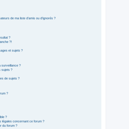
ateurs de ma liste d’amis ou d’ignorés ?
sultat ?
anche ?!
ages et sujets ?
a surveillance ?
 sujets ?
es de sujets ?
orum ?
ible ?
ns légales concernant ce forum ?
r du forum ?