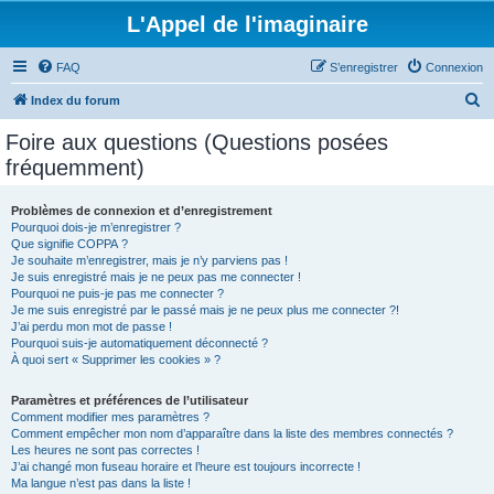
L'Appel de l'imaginaire
FAQ
S’enregistrer
Connexion
R
Index du forum
e
Foire aux questions (Questions posées
c
fréquemment)
h
e
Problèmes de connexion et d’enregistrement
Pourquoi dois-je m’enregistrer ?
r
Que signifie COPPA ?
c
Je souhaite m’enregistrer, mais je n’y parviens pas !
Je suis enregistré mais je ne peux pas me connecter !
h
Pourquoi ne puis-je pas me connecter ?
Je me suis enregistré par le passé mais je ne peux plus me connecter ?!
e
J’ai perdu mon mot de passe !
r
Pourquoi suis-je automatiquement déconnecté ?
À quoi sert « Supprimer les cookies » ?
Paramètres et préférences de l’utilisateur
Comment modifier mes paramètres ?
Comment empêcher mon nom d’apparaître dans la liste des membres connectés ?
Les heures ne sont pas correctes !
J’ai changé mon fuseau horaire et l’heure est toujours incorrecte !
Ma langue n’est pas dans la liste !