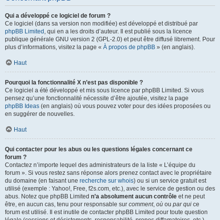
Qui a développé ce logiciel de forum ?
Ce logiciel (dans sa version non modifiée) est développé et distribué par
phpBB Limited
, qui en a les droits d’auteur. Il est publié sous la licence
publique générale GNU version 2 (GPL-2.0) et peut être diffusé librement. Pour
plus d’informations, visitez la page «
À propos de phpBB
» (en anglais).
Haut
Pourquoi la fonctionnalité X n’est pas disponible ?
Ce logiciel a été développé et mis sous licence par phpBB Limited. Si vous
pensez qu’une fonctionnalité nécessite d’être ajoutée, visitez la page
phpBB Ideas
(en anglais) où vous pouvez voter pour des idées proposées ou
en suggérer de nouvelles.
Haut
Qui contacter pour les abus ou les questions légales concernant ce
forum ?
Contactez n’importe lequel des administrateurs de la liste « L’équipe du
forum ». Si vous restez sans réponse alors prenez contact avec le propriétaire
du domaine (en faisant une
recherche sur whois
) ou si un service gratuit est
utilisé (exemple : Yahoo!, Free, f2s.com, etc.), avec le service de gestion ou des
abus. Notez que phpBB Limited
n’a absolument aucun contrôle
et ne peut
être, en aucun cas, tenu pour responsable sur
comment
,
où
ou
par qui
ce
forum est utilisé. Il est inutile de contacter phpBB Limited pour toute question