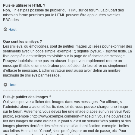
Puis-je utiliser le HTML ?
Non, il n’est pas possible de publier du HTML sur ce forum. La plupart des
mises en forme permises par le HTML peuvent être appliquées avec les
BBCodes.
Haut
Que sont les smileys ?
Les smileys, ou émoticônes, sont de petites images utilisées pour exprimer des
sentiments avec un code simple, exemple : :) signifie joyeux, :( signifie triste. La
liste complète des smileys est visible sur la page de rédaction de message.
Essayez toutefois de ne pas en abuser. Ils peuvent rapidement rendre un
message illisible et un modérateur peut décider de les retirer ou simplement
d’effacer le message. L’administrateur peut aussi avoir défini un nombre
maximum de smileys par message.
Haut
Puis-je publier des images ?
Oui, vous pouvez afficher des images dans vos messages. Par ailleurs, si
l’administrateur a autorisé les fichiers joints, vous pouvez charger une image
sur le forum. Autrement, vous devez lier une image placée sur un serveur Web
public, exemple : http://www.exemple.com/mon-image.gif. Vous ne pouvez pas
lier des images de votre ordinateur (sauf si c’est un serveur Web public) ni des
images placées derrière des mécanismes d’authentification, exemple : boîtes
aux lettres Hotmail ou Yahoo!, sites protégés par un mot de passe, etc. Pour