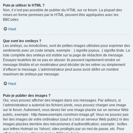
Puis-je utiliser le HTML ?
Non, il n’est pas possible de publier du HTML sur ce forum. La plupart des
mises en forme permises par le HTML peuvent être appliquées avec les
BBCodes.
Haut
Que sont les smileys ?
Les smileys, ou émoticônes, sont de petites images utilisées pour exprimer des
sentiments avec un code simple, exemple : :) signifie joyeux, :( signifie triste. La
liste complète des smileys est visible sur la page de rédaction de message.
Essayez toutefois de ne pas en abuser. Ils peuvent rapidement rendre un
message illisible et un modérateur peut décider de les retirer ou simplement
d’effacer le message. L’administrateur peut aussi avoir défini un nombre
maximum de smileys par message.
Haut
Puis-je publier des images ?
Oui, vous pouvez afficher des images dans vos messages. Par ailleurs, si
l’administrateur a autorisé les fichiers joints, vous pouvez charger une image
sur le forum. Autrement, vous devez lier une image placée sur un serveur Web
public, exemple : http://www.exemple.com/mon-image.gif. Vous ne pouvez pas
lier des images de votre ordinateur (sauf si c’est un serveur Web public) ni des
images placées derrière des mécanismes d’authentification, exemple : boîtes
aux lettres Hotmail ou Yahoo!, sites protégés par un mot de passe, etc. Pour