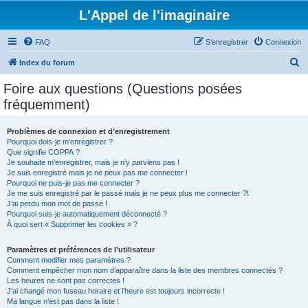
L'Appel de l'imaginaire
FAQ
S’enregistrer
Connexion
R
Index du forum
e
Foire aux questions (Questions posées
c
fréquemment)
h
e
Problèmes de connexion et d’enregistrement
Pourquoi dois-je m’enregistrer ?
r
Que signifie COPPA ?
c
Je souhaite m’enregistrer, mais je n’y parviens pas !
Je suis enregistré mais je ne peux pas me connecter !
h
Pourquoi ne puis-je pas me connecter ?
Je me suis enregistré par le passé mais je ne peux plus me connecter ?!
e
J’ai perdu mon mot de passe !
r
Pourquoi suis-je automatiquement déconnecté ?
À quoi sert « Supprimer les cookies » ?
Paramètres et préférences de l’utilisateur
Comment modifier mes paramètres ?
Comment empêcher mon nom d’apparaître dans la liste des membres connectés ?
Les heures ne sont pas correctes !
J’ai changé mon fuseau horaire et l’heure est toujours incorrecte !
Ma langue n’est pas dans la liste !