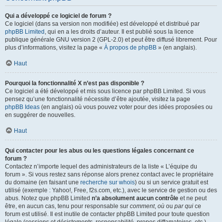
Qui a développé ce logiciel de forum ?
Ce logiciel (dans sa version non modifiée) est développé et distribué par
phpBB Limited
, qui en a les droits d’auteur. Il est publié sous la licence
publique générale GNU version 2 (GPL-2.0) et peut être diffusé librement. Pour
plus d’informations, visitez la page «
À propos de phpBB
» (en anglais).
Haut
Pourquoi la fonctionnalité X n’est pas disponible ?
Ce logiciel a été développé et mis sous licence par phpBB Limited. Si vous
pensez qu’une fonctionnalité nécessite d’être ajoutée, visitez la page
phpBB Ideas
(en anglais) où vous pouvez voter pour des idées proposées ou
en suggérer de nouvelles.
Haut
Qui contacter pour les abus ou les questions légales concernant ce
forum ?
Contactez n’importe lequel des administrateurs de la liste « L’équipe du
forum ». Si vous restez sans réponse alors prenez contact avec le propriétaire
du domaine (en faisant une
recherche sur whois
) ou si un service gratuit est
utilisé (exemple : Yahoo!, Free, f2s.com, etc.), avec le service de gestion ou des
abus. Notez que phpBB Limited
n’a absolument aucun contrôle
et ne peut
être, en aucun cas, tenu pour responsable sur
comment
,
où
ou
par qui
ce
forum est utilisé. Il est inutile de contacter phpBB Limited pour toute question