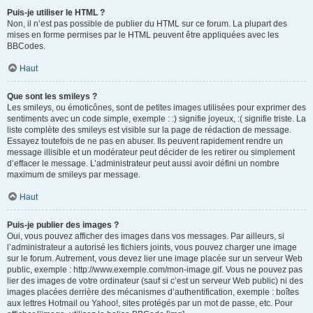
Puis-je utiliser le HTML ?
Non, il n’est pas possible de publier du HTML sur ce forum. La plupart des
mises en forme permises par le HTML peuvent être appliquées avec les
BBCodes.
Haut
Que sont les smileys ?
Les smileys, ou émoticônes, sont de petites images utilisées pour exprimer des
sentiments avec un code simple, exemple : :) signifie joyeux, :( signifie triste. La
liste complète des smileys est visible sur la page de rédaction de message.
Essayez toutefois de ne pas en abuser. Ils peuvent rapidement rendre un
message illisible et un modérateur peut décider de les retirer ou simplement
d’effacer le message. L’administrateur peut aussi avoir défini un nombre
maximum de smileys par message.
Haut
Puis-je publier des images ?
Oui, vous pouvez afficher des images dans vos messages. Par ailleurs, si
l’administrateur a autorisé les fichiers joints, vous pouvez charger une image
sur le forum. Autrement, vous devez lier une image placée sur un serveur Web
public, exemple : http://www.exemple.com/mon-image.gif. Vous ne pouvez pas
lier des images de votre ordinateur (sauf si c’est un serveur Web public) ni des
images placées derrière des mécanismes d’authentification, exemple : boîtes
aux lettres Hotmail ou Yahoo!, sites protégés par un mot de passe, etc. Pour