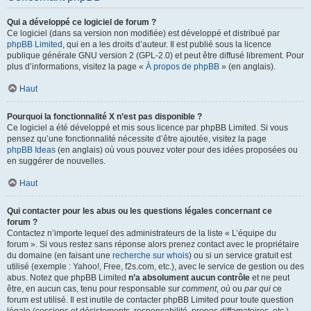
Qui a développé ce logiciel de forum ?
Ce logiciel (dans sa version non modifiée) est développé et distribué par
phpBB Limited
, qui en a les droits d’auteur. Il est publié sous la licence
publique générale GNU version 2 (GPL-2.0) et peut être diffusé librement. Pour
plus d’informations, visitez la page «
À propos de phpBB
» (en anglais).
Haut
Pourquoi la fonctionnalité X n’est pas disponible ?
Ce logiciel a été développé et mis sous licence par phpBB Limited. Si vous
pensez qu’une fonctionnalité nécessite d’être ajoutée, visitez la page
phpBB Ideas
(en anglais) où vous pouvez voter pour des idées proposées ou
en suggérer de nouvelles.
Haut
Qui contacter pour les abus ou les questions légales concernant ce
forum ?
Contactez n’importe lequel des administrateurs de la liste « L’équipe du
forum ». Si vous restez sans réponse alors prenez contact avec le propriétaire
du domaine (en faisant une
recherche sur whois
) ou si un service gratuit est
utilisé (exemple : Yahoo!, Free, f2s.com, etc.), avec le service de gestion ou des
abus. Notez que phpBB Limited
n’a absolument aucun contrôle
et ne peut
être, en aucun cas, tenu pour responsable sur
comment
,
où
ou
par qui
ce
forum est utilisé. Il est inutile de contacter phpBB Limited pour toute question