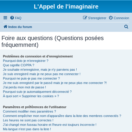
L'Appel de l'imaginaire
FAQ
S’enregistrer
Connexion
R
Index du forum
e
Foire aux questions (Questions posées
c
fréquemment)
h
e
Problèmes de connexion et d’enregistrement
Pourquoi dois-je m’enregistrer ?
r
Que signifie COPPA ?
c
Je souhaite m’enregistrer, mais je n’y parviens pas !
Je suis enregistré mais je ne peux pas me connecter !
h
Pourquoi ne puis-je pas me connecter ?
Je me suis enregistré par le passé mais je ne peux plus me connecter ?!
e
J’ai perdu mon mot de passe !
r
Pourquoi suis-je automatiquement déconnecté ?
À quoi sert « Supprimer les cookies » ?
Paramètres et préférences de l’utilisateur
Comment modifier mes paramètres ?
Comment empêcher mon nom d’apparaître dans la liste des membres connectés ?
Les heures ne sont pas correctes !
J’ai changé mon fuseau horaire et l’heure est toujours incorrecte !
Ma langue n’est pas dans la liste !