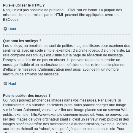
Puis-je utiliser le HTML ?
Non, il n’est pas possible de publier du HTML sur ce forum. La plupart des
mises en forme permises par le HTML peuvent être appliquées avec les
BBCodes.
Haut
Que sont les smileys ?
Les smileys, ou émoticônes, sont de petites images utilisées pour exprimer des
sentiments avec un code simple, exemple : :) signifie joyeux, :( signifie triste. La
liste complète des smileys est visible sur la page de rédaction de message.
Essayez toutefois de ne pas en abuser. Ils peuvent rapidement rendre un
message illisible et un modérateur peut décider de les retirer ou simplement
d’effacer le message. L’administrateur peut aussi avoir défini un nombre
maximum de smileys par message.
Haut
Puis-je publier des images ?
Oui, vous pouvez afficher des images dans vos messages. Par ailleurs, si
l’administrateur a autorisé les fichiers joints, vous pouvez charger une image
sur le forum. Autrement, vous devez lier une image placée sur un serveur Web
public, exemple : http://www.exemple.com/mon-image.gif. Vous ne pouvez pas
lier des images de votre ordinateur (sauf si c’est un serveur Web public) ni des
images placées derrière des mécanismes d’authentification, exemple : boîtes
aux lettres Hotmail ou Yahoo!, sites protégés par un mot de passe, etc. Pour