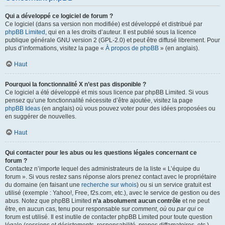
Qui a développé ce logiciel de forum ?
Ce logiciel (dans sa version non modifiée) est développé et distribué par
phpBB Limited
, qui en a les droits d’auteur. Il est publié sous la licence
publique générale GNU version 2 (GPL-2.0) et peut être diffusé librement. Pour
plus d’informations, visitez la page «
À propos de phpBB
» (en anglais).
Haut
Pourquoi la fonctionnalité X n’est pas disponible ?
Ce logiciel a été développé et mis sous licence par phpBB Limited. Si vous
pensez qu’une fonctionnalité nécessite d’être ajoutée, visitez la page
phpBB Ideas
(en anglais) où vous pouvez voter pour des idées proposées ou
en suggérer de nouvelles.
Haut
Qui contacter pour les abus ou les questions légales concernant ce
forum ?
Contactez n’importe lequel des administrateurs de la liste « L’équipe du
forum ». Si vous restez sans réponse alors prenez contact avec le propriétaire
du domaine (en faisant une
recherche sur whois
) ou si un service gratuit est
utilisé (exemple : Yahoo!, Free, f2s.com, etc.), avec le service de gestion ou des
abus. Notez que phpBB Limited
n’a absolument aucun contrôle
et ne peut
être, en aucun cas, tenu pour responsable sur
comment
,
où
ou
par qui
ce
forum est utilisé. Il est inutile de contacter phpBB Limited pour toute question