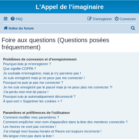
L'Appel de l'imaginaire
FAQ
S’enregistrer
Connexion
R
Index du forum
e
Foire aux questions (Questions posées
c
fréquemment)
h
e
Problèmes de connexion et d’enregistrement
Pourquoi dois-je m’enregistrer ?
r
Que signifie COPPA ?
c
Je souhaite m’enregistrer, mais je n’y parviens pas !
Je suis enregistré mais je ne peux pas me connecter !
h
Pourquoi ne puis-je pas me connecter ?
Je me suis enregistré par le passé mais je ne peux plus me connecter ?!
e
J’ai perdu mon mot de passe !
r
Pourquoi suis-je automatiquement déconnecté ?
À quoi sert « Supprimer les cookies » ?
Paramètres et préférences de l’utilisateur
Comment modifier mes paramètres ?
Comment empêcher mon nom d’apparaître dans la liste des membres connectés ?
Les heures ne sont pas correctes !
J’ai changé mon fuseau horaire et l’heure est toujours incorrecte !
Ma langue n’est pas dans la liste !