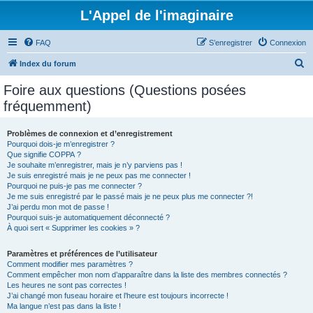
L'Appel de l'imaginaire
FAQ
S’enregistrer
Connexion
R
Index du forum
e
Foire aux questions (Questions posées
c
fréquemment)
h
e
Problèmes de connexion et d’enregistrement
Pourquoi dois-je m’enregistrer ?
r
Que signifie COPPA ?
c
Je souhaite m’enregistrer, mais je n’y parviens pas !
Je suis enregistré mais je ne peux pas me connecter !
h
Pourquoi ne puis-je pas me connecter ?
Je me suis enregistré par le passé mais je ne peux plus me connecter ?!
e
J’ai perdu mon mot de passe !
r
Pourquoi suis-je automatiquement déconnecté ?
À quoi sert « Supprimer les cookies » ?
Paramètres et préférences de l’utilisateur
Comment modifier mes paramètres ?
Comment empêcher mon nom d’apparaître dans la liste des membres connectés ?
Les heures ne sont pas correctes !
J’ai changé mon fuseau horaire et l’heure est toujours incorrecte !
Ma langue n’est pas dans la liste !