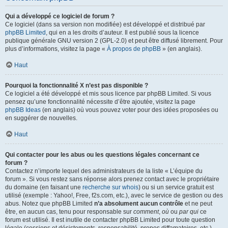
Qui a développé ce logiciel de forum ?
Ce logiciel (dans sa version non modifiée) est développé et distribué par
phpBB Limited
, qui en a les droits d’auteur. Il est publié sous la licence
publique générale GNU version 2 (GPL-2.0) et peut être diffusé librement. Pour
plus d’informations, visitez la page «
À propos de phpBB
» (en anglais).
Haut
Pourquoi la fonctionnalité X n’est pas disponible ?
Ce logiciel a été développé et mis sous licence par phpBB Limited. Si vous
pensez qu’une fonctionnalité nécessite d’être ajoutée, visitez la page
phpBB Ideas
(en anglais) où vous pouvez voter pour des idées proposées ou
en suggérer de nouvelles.
Haut
Qui contacter pour les abus ou les questions légales concernant ce
forum ?
Contactez n’importe lequel des administrateurs de la liste « L’équipe du
forum ». Si vous restez sans réponse alors prenez contact avec le propriétaire
du domaine (en faisant une
recherche sur whois
) ou si un service gratuit est
utilisé (exemple : Yahoo!, Free, f2s.com, etc.), avec le service de gestion ou des
abus. Notez que phpBB Limited
n’a absolument aucun contrôle
et ne peut
être, en aucun cas, tenu pour responsable sur
comment
,
où
ou
par qui
ce
forum est utilisé. Il est inutile de contacter phpBB Limited pour toute question