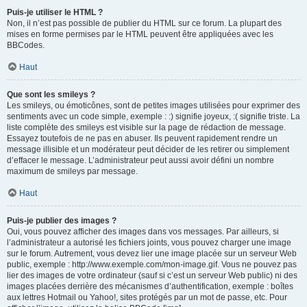
Puis-je utiliser le HTML ?
Non, il n’est pas possible de publier du HTML sur ce forum. La plupart des
mises en forme permises par le HTML peuvent être appliquées avec les
BBCodes.
Haut
Que sont les smileys ?
Les smileys, ou émoticônes, sont de petites images utilisées pour exprimer des
sentiments avec un code simple, exemple : :) signifie joyeux, :( signifie triste. La
liste complète des smileys est visible sur la page de rédaction de message.
Essayez toutefois de ne pas en abuser. Ils peuvent rapidement rendre un
message illisible et un modérateur peut décider de les retirer ou simplement
d’effacer le message. L’administrateur peut aussi avoir défini un nombre
maximum de smileys par message.
Haut
Puis-je publier des images ?
Oui, vous pouvez afficher des images dans vos messages. Par ailleurs, si
l’administrateur a autorisé les fichiers joints, vous pouvez charger une image
sur le forum. Autrement, vous devez lier une image placée sur un serveur Web
public, exemple : http://www.exemple.com/mon-image.gif. Vous ne pouvez pas
lier des images de votre ordinateur (sauf si c’est un serveur Web public) ni des
images placées derrière des mécanismes d’authentification, exemple : boîtes
aux lettres Hotmail ou Yahoo!, sites protégés par un mot de passe, etc. Pour