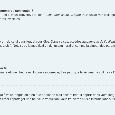
s membres connectés ?
forum », vous trouverez l’option
Cacher mon statut en ligne
. Si vous activez cette o
es invisibles.
ifférent de celui dans lequel vous êtes. Dans ce cas, accédez au
panneau de l’utilisa
ney, etc.). Notez que la modification du fuseau horaire, comme la plupart des para
ecte !
aire et que l’heure est toujours incorrecte, il se peut que le serveur ne soit pas à
installé votre langue ou bien que personne n’ait encore traduit phpBB dans votre l
s à créer et partager une nouvelle traduction. Vous trouverez plus d’informations sur l