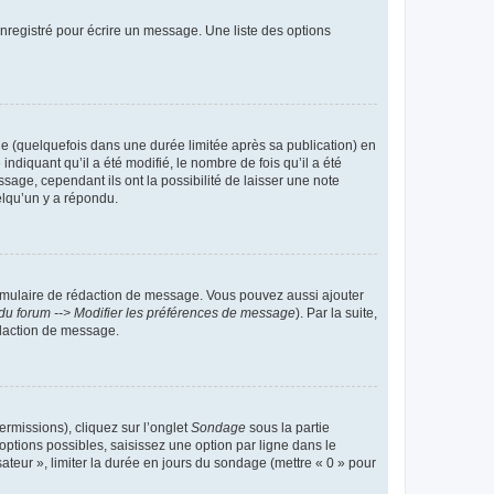
nregistré pour écrire un message. Une liste des options
 (quelquefois dans une durée limitée après sa publication) en
iquant qu’il a été modifié, le nombre de fois qu’il a été
sage, cependant ils ont la possibilité de laisser une note
elqu’un y a répondu.
rmulaire de rédaction de message. Vous pouvez aussi ajouter
du forum --> Modifier les préférences de message
). Par la suite,
daction de message.
ermissions), cliquez sur l’onglet
Sondage
sous la partie
ptions possibles, saisissez une option par ligne dans le
ateur », limiter la durée en jours du sondage (mettre « 0 » pour