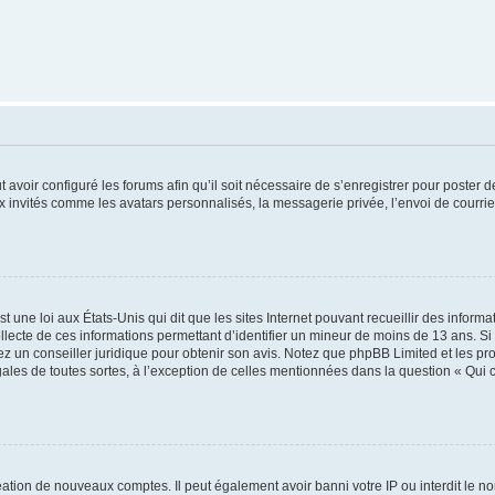
t avoir configuré les forums afin qu’il soit nécessaire de s’enregistrer pour poster
x invités comme les avatars personnalisés, la messagerie privée, l’envoi de courri
t une loi aux États-Unis qui dit que les sites Internet pouvant recueillir des infor
ollecte de ces informations permettant d’identifier un mineur de moins de 13 ans. S
tez un conseiller juridique pour obtenir son avis. Notez que phpBB Limited et les pr
gales de toutes sortes, à l’exception de celles mentionnées dans la question « Qui
réation de nouveaux comptes. Il peut également avoir banni votre IP ou interdit le no