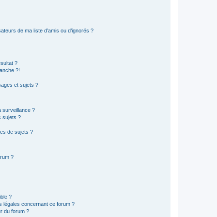
ateurs de ma liste d’amis ou d’ignorés ?
sultat ?
anche ?!
ages et sujets ?
a surveillance ?
 sujets ?
es de sujets ?
orum ?
ible ?
ns légales concernant ce forum ?
r du forum ?