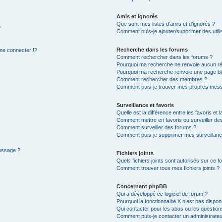
Amis et ignorés
Que sont mes listes d’amis et d’ignorés ?
?
Comment puis-je ajouter/supprimer des utilis
Recherche dans les forums
e connecter !?
Comment rechercher dans les forums ?
Pourquoi ma recherche ne renvoie aucun ré
Pourquoi ma recherche renvoie une page bl
Comment rechercher des membres ?
Comment puis-je trouver mes propres mess
Surveillance et favoris
Quelle est la différence entre les favoris et l
Comment mettre en favoris ou surveiller des
Comment surveiller des forums ?
Comment puis-je supprimer mes surveillanc
message ?
Fichiers joints
Quels fichiers joints sont autorisés sur ce f
Comment trouver tous mes fichiers joints ?
Concernant phpBB
Qui a développé ce logiciel de forum ?
Pourquoi la fonctionnalité X n’est pas dispon
Qui contacter pour les abus ou les questio
Comment puis-je contacter un administrateu