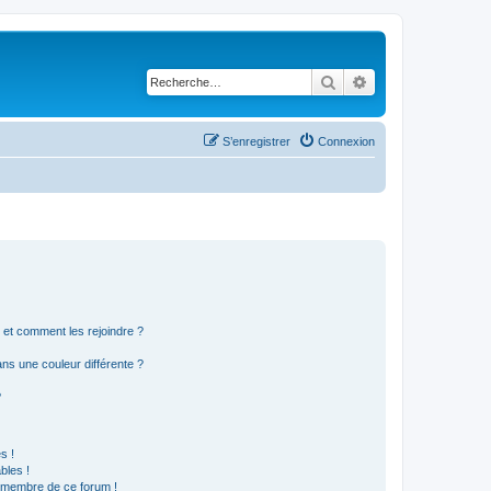
Rechercher
Recherche avancé
S’enregistrer
Connexion
s et comment les rejoindre ?
s une couleur différente ?
?
s !
bles !
n membre de ce forum !