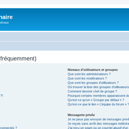
naire
énéraux
s fréquemment)
Niveaux d’utilisateurs et groupes
Que sont les administrateurs ?
Que sont les modérateurs ?
Que sont les groupes d’utilisateurs ?
Où trouver la liste des groupes d’utilisateur
Comment devenir chef de groupe ?
 ?!
Pourquoi certains membres apparaissent dan
Qu’est-ce qu’un « Groupe par défaut » ?
Qu’est-ce que le lien « L’équipe du forum » 
Messagerie privée
Je ne peux pas envoyer de messages privé
Je reçois sans arrêt des messages indésira
 connectés ?
J’ai reçu un spam ou un courriel abusif d’u