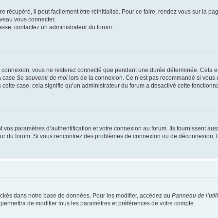
 récupéré, il peut facilement être réinitialisé. Pour ce faire, rendez vous sur la p
uveau vous connecter.
passe, contactez un administrateur du forum.
e connexion, vous ne resterez connecté que pendant une durée déterminée. Cela em
la case
Se souvenir de moi
lors de la connexion. Ce n’est pas recommandé si vous u
s cette case, cela signifie qu’un administrateur du forum a désactivé cette fonctionna
os paramètres d’authentification et votre connexion au forum. Ils fournissent aussi
teur du forum. Si vous rencontrez des problèmes de connexion ou de déconnexion, l
ockés dans notre base de données. Pour les modifier, accédez au
Panneau de l’util
 permettra de modifier tous les paramètres et préférences de votre compte.