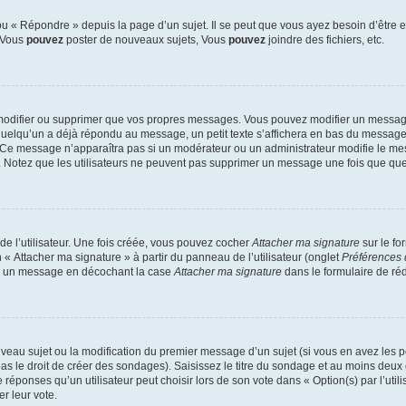
 « Répondre » depuis la page d’un sujet. Il se peut que vous ayez besoin d’être e
: Vous
pouvez
poster de nouveaux sujets, Vous
pouvez
joindre des fichiers, etc.
modifier ou supprimer que vos propres messages. Vous pouvez modifier un message
lqu’un a déjà répondu au message, un petit texte s’affichera en bas du message ind
n. Ce message n’apparaîtra pas si un modérateur ou un administrateur modifie le mes
ive. Notez que les utilisateurs ne peuvent pas supprimer un message une fois que qu
e l’utilisateur. Une fois créée, vous pouvez cocher
Attacher ma signature
sur le fo
 « Attacher ma signature » à partir du panneau de l’utilisateur (onglet
Préférences 
 à un message en décochant la case
Attacher ma signature
dans le formulaire de ré
ouveau sujet ou la modification du premier message d’un sujet (si vous en avez les p
 le droit de créer des sondages). Saisissez le titre du sondage et au moins deux o
onses qu’un utilisateur peut choisir lors de son vote dans « Option(s) par l’utilis
er leur vote.