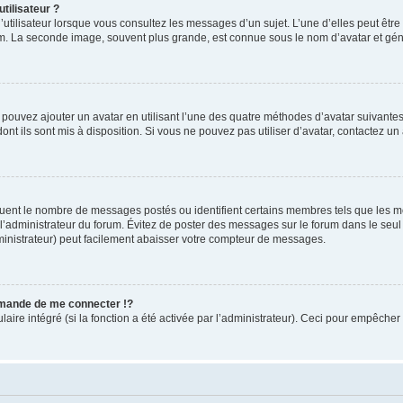
tilisateur ?
utilisateur lorsque vous consultez les messages d’un sujet. L’une d’elles peut êtr
rum. La seconde image, souvent plus grande, est connue sous le nom d’avatar et 
s pouvez ajouter un avatar en utilisant l’une des quatre méthodes d’avatar suivantes 
ont ils sont mis à disposition. Si vous ne pouvez pas utiliser d’avatar, contactez un
iquent le nombre de messages postés ou identifient certains membres tels que les 
ar l’administrateur du forum. Évitez de poster des messages sur le forum dans le seu
ministrateur) peut facilement abaisser votre compteur de messages.
mande de me connecter !?
re intégré (si la fonction a été activée par l’administrateur). Ceci pour empêcher l’u