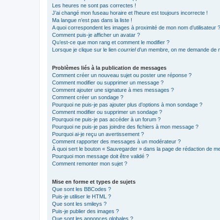
Les heures ne sont pas correctes !
J’ai changé mon fuseau horaire et l’heure est toujours incorrecte !
Ma langue n’est pas dans la liste !
A quoi correspondent les images à proximité de mon nom d’utilisateur 
Comment puis-je afficher un avatar ?
Qu’est-ce que mon rang et comment le modifier ?
Lorsque je clique sur le lien
courriel
d’un membre, on me demande de m
Problèmes liés à la publication de messages
Comment créer un nouveau sujet ou poster une réponse ?
Comment modifier ou supprimer un message ?
Comment ajouter une signature à mes messages ?
Comment créer un sondage ?
Pourquoi ne puis-je pas ajouter plus d’options à mon sondage ?
Comment modifier ou supprimer un sondage ?
Pourquoi ne puis-je pas accéder à un forum ?
Pourquoi ne puis-je pas joindre des fichiers à mon message ?
Pourquoi ai-je reçu un avertissement ?
Comment rapporter des messages à un modérateur ?
À quoi sert le bouton « Sauvegarder » dans la page de rédaction de 
Pourquoi mon message doit être validé ?
Comment remonter mon sujet ?
Mise en forme et types de sujets
Que sont les BBCodes ?
Puis-je utiliser le HTML ?
Que sont les smileys ?
Puis-je publier des images ?
Que sont les annonces globales ?