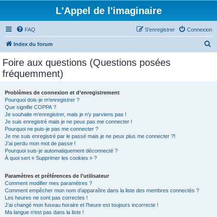
L'Appel de l'imaginaire
FAQ
S’enregistrer
Connexion
R
Index du forum
e
Foire aux questions (Questions posées
c
fréquemment)
h
e
Problèmes de connexion et d’enregistrement
Pourquoi dois-je m’enregistrer ?
r
Que signifie COPPA ?
c
Je souhaite m’enregistrer, mais je n’y parviens pas !
Je suis enregistré mais je ne peux pas me connecter !
h
Pourquoi ne puis-je pas me connecter ?
Je me suis enregistré par le passé mais je ne peux plus me connecter ?!
e
J’ai perdu mon mot de passe !
r
Pourquoi suis-je automatiquement déconnecté ?
À quoi sert « Supprimer les cookies » ?
Paramètres et préférences de l’utilisateur
Comment modifier mes paramètres ?
Comment empêcher mon nom d’apparaître dans la liste des membres connectés ?
Les heures ne sont pas correctes !
J’ai changé mon fuseau horaire et l’heure est toujours incorrecte !
Ma langue n’est pas dans la liste !