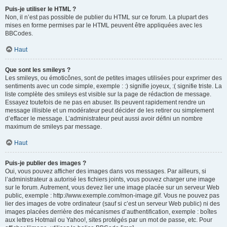
Puis-je utiliser le HTML ?
Non, il n’est pas possible de publier du HTML sur ce forum. La plupart des
mises en forme permises par le HTML peuvent être appliquées avec les
BBCodes.
Haut
Que sont les smileys ?
Les smileys, ou émoticônes, sont de petites images utilisées pour exprimer des
sentiments avec un code simple, exemple : :) signifie joyeux, :( signifie triste. La
liste complète des smileys est visible sur la page de rédaction de message.
Essayez toutefois de ne pas en abuser. Ils peuvent rapidement rendre un
message illisible et un modérateur peut décider de les retirer ou simplement
d’effacer le message. L’administrateur peut aussi avoir défini un nombre
maximum de smileys par message.
Haut
Puis-je publier des images ?
Oui, vous pouvez afficher des images dans vos messages. Par ailleurs, si
l’administrateur a autorisé les fichiers joints, vous pouvez charger une image
sur le forum. Autrement, vous devez lier une image placée sur un serveur Web
public, exemple : http://www.exemple.com/mon-image.gif. Vous ne pouvez pas
lier des images de votre ordinateur (sauf si c’est un serveur Web public) ni des
images placées derrière des mécanismes d’authentification, exemple : boîtes
aux lettres Hotmail ou Yahoo!, sites protégés par un mot de passe, etc. Pour