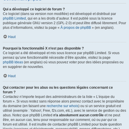
Qui a développé ce logiciel de forum ?
Ce logiciel (dans sa version non modifiée) est développé et distribué par
phpBB Limited
, qui en a les droits d’auteur. Il est publié sous la licence
publique générale GNU version 2 (GPL-2.0) et peut être diffusé librement. Pour
plus d’informations, visitez la page «
À propos de phpBB
» (en anglais).
Haut
Pourquoi la fonctionnalité X n’est pas disponible ?
Ce logiciel a été développé et mis sous licence par phpBB Limited. Si vous
pensez qu’une fonctionnalité nécessite d’être ajoutée, visitez la page
phpBB Ideas
(en anglais) où vous pouvez voter pour des idées proposées ou
en suggérer de nouvelles.
Haut
Qui contacter pour les abus ou les questions légales concernant ce
forum ?
Contactez n’importe lequel des administrateurs de la liste « L’équipe du
forum ». Si vous restez sans réponse alors prenez contact avec le propriétaire
du domaine (en faisant une
recherche sur whois
) ou si un service gratuit est
utilisé (exemple : Yahoo!, Free, f2s.com, etc.), avec le service de gestion ou des
abus. Notez que phpBB Limited
n’a absolument aucun contrôle
et ne peut
être, en aucun cas, tenu pour responsable sur
comment
,
où
ou
par qui
ce
forum est utilisé. Il est inutile de contacter phpBB Limited pour toute question