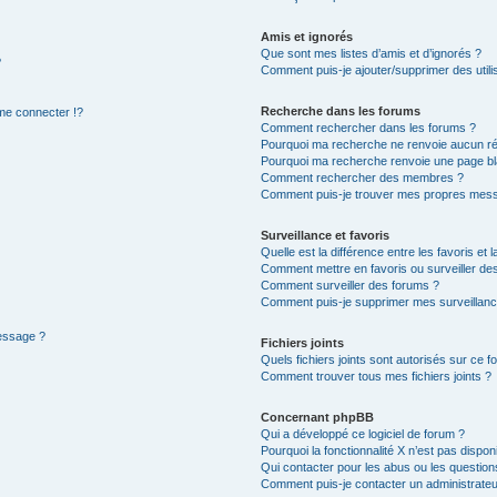
Amis et ignorés
Que sont mes listes d’amis et d’ignorés ?
?
Comment puis-je ajouter/supprimer des utilis
Recherche dans les forums
e connecter !?
Comment rechercher dans les forums ?
Pourquoi ma recherche ne renvoie aucun ré
Pourquoi ma recherche renvoie une page bl
Comment rechercher des membres ?
Comment puis-je trouver mes propres mess
Surveillance et favoris
Quelle est la différence entre les favoris et l
Comment mettre en favoris ou surveiller des
Comment surveiller des forums ?
Comment puis-je supprimer mes surveillanc
message ?
Fichiers joints
Quels fichiers joints sont autorisés sur ce f
Comment trouver tous mes fichiers joints ?
Concernant phpBB
Qui a développé ce logiciel de forum ?
Pourquoi la fonctionnalité X n’est pas dispon
Qui contacter pour les abus ou les questio
Comment puis-je contacter un administrateu