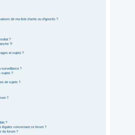
ateurs de ma liste d’amis ou d’ignorés ?
sultat ?
anche ?!
ages et sujets ?
a surveillance ?
 sujets ?
es de sujets ?
orum ?
ible ?
ns légales concernant ce forum ?
r du forum ?