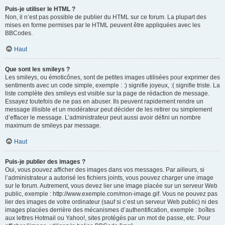
Puis-je utiliser le HTML ?
Non, il n’est pas possible de publier du HTML sur ce forum. La plupart des
mises en forme permises par le HTML peuvent être appliquées avec les
BBCodes.
Haut
Que sont les smileys ?
Les smileys, ou émoticônes, sont de petites images utilisées pour exprimer des
sentiments avec un code simple, exemple : :) signifie joyeux, :( signifie triste. La
liste complète des smileys est visible sur la page de rédaction de message.
Essayez toutefois de ne pas en abuser. Ils peuvent rapidement rendre un
message illisible et un modérateur peut décider de les retirer ou simplement
d’effacer le message. L’administrateur peut aussi avoir défini un nombre
maximum de smileys par message.
Haut
Puis-je publier des images ?
Oui, vous pouvez afficher des images dans vos messages. Par ailleurs, si
l’administrateur a autorisé les fichiers joints, vous pouvez charger une image
sur le forum. Autrement, vous devez lier une image placée sur un serveur Web
public, exemple : http://www.exemple.com/mon-image.gif. Vous ne pouvez pas
lier des images de votre ordinateur (sauf si c’est un serveur Web public) ni des
images placées derrière des mécanismes d’authentification, exemple : boîtes
aux lettres Hotmail ou Yahoo!, sites protégés par un mot de passe, etc. Pour