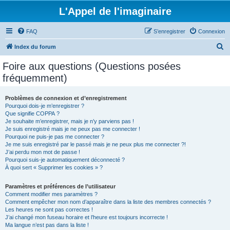
L'Appel de l'imaginaire
FAQ
S’enregistrer
Connexion
R
Index du forum
e
Foire aux questions (Questions posées
c
fréquemment)
h
e
Problèmes de connexion et d’enregistrement
Pourquoi dois-je m’enregistrer ?
r
Que signifie COPPA ?
c
Je souhaite m’enregistrer, mais je n’y parviens pas !
Je suis enregistré mais je ne peux pas me connecter !
h
Pourquoi ne puis-je pas me connecter ?
Je me suis enregistré par le passé mais je ne peux plus me connecter ?!
e
J’ai perdu mon mot de passe !
r
Pourquoi suis-je automatiquement déconnecté ?
À quoi sert « Supprimer les cookies » ?
Paramètres et préférences de l’utilisateur
Comment modifier mes paramètres ?
Comment empêcher mon nom d’apparaître dans la liste des membres connectés ?
Les heures ne sont pas correctes !
J’ai changé mon fuseau horaire et l’heure est toujours incorrecte !
Ma langue n’est pas dans la liste !