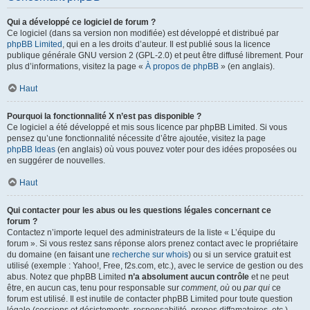
Qui a développé ce logiciel de forum ?
Ce logiciel (dans sa version non modifiée) est développé et distribué par
phpBB Limited
, qui en a les droits d’auteur. Il est publié sous la licence
publique générale GNU version 2 (GPL-2.0) et peut être diffusé librement. Pour
plus d’informations, visitez la page «
À propos de phpBB
» (en anglais).
Haut
Pourquoi la fonctionnalité X n’est pas disponible ?
Ce logiciel a été développé et mis sous licence par phpBB Limited. Si vous
pensez qu’une fonctionnalité nécessite d’être ajoutée, visitez la page
phpBB Ideas
(en anglais) où vous pouvez voter pour des idées proposées ou
en suggérer de nouvelles.
Haut
Qui contacter pour les abus ou les questions légales concernant ce
forum ?
Contactez n’importe lequel des administrateurs de la liste « L’équipe du
forum ». Si vous restez sans réponse alors prenez contact avec le propriétaire
du domaine (en faisant une
recherche sur whois
) ou si un service gratuit est
utilisé (exemple : Yahoo!, Free, f2s.com, etc.), avec le service de gestion ou des
abus. Notez que phpBB Limited
n’a absolument aucun contrôle
et ne peut
être, en aucun cas, tenu pour responsable sur
comment
,
où
ou
par qui
ce
forum est utilisé. Il est inutile de contacter phpBB Limited pour toute question