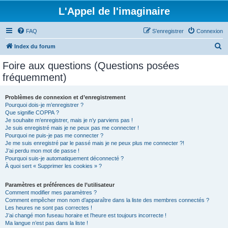
L'Appel de l'imaginaire
FAQ
S’enregistrer
Connexion
R
Index du forum
e
Foire aux questions (Questions posées
c
fréquemment)
h
e
Problèmes de connexion et d’enregistrement
Pourquoi dois-je m’enregistrer ?
r
Que signifie COPPA ?
c
Je souhaite m’enregistrer, mais je n’y parviens pas !
Je suis enregistré mais je ne peux pas me connecter !
h
Pourquoi ne puis-je pas me connecter ?
Je me suis enregistré par le passé mais je ne peux plus me connecter ?!
e
J’ai perdu mon mot de passe !
r
Pourquoi suis-je automatiquement déconnecté ?
À quoi sert « Supprimer les cookies » ?
Paramètres et préférences de l’utilisateur
Comment modifier mes paramètres ?
Comment empêcher mon nom d’apparaître dans la liste des membres connectés ?
Les heures ne sont pas correctes !
J’ai changé mon fuseau horaire et l’heure est toujours incorrecte !
Ma langue n’est pas dans la liste !