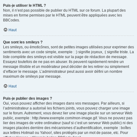
Puis-je utiliser le HTML ?
Non, il n’est pas possible de publier du HTML sur ce forum. La plupart des
mises en forme permises par le HTML peuvent être appliquées avec les
BBCodes.
Haut
Que sont les smileys ?
Les smileys, ou émoticônes, sont de petites images utilisées pour exprimer des
sentiments avec un code simple, exemple : :) signifie joyeux, :( signifie triste. La
liste complète des smileys est visible sur la page de rédaction de message.
Essayez toutefois de ne pas en abuser. Ils peuvent rapidement rendre un
message illisible et un modérateur peut décider de les retirer ou simplement
d’effacer le message. L’administrateur peut aussi avoir défini un nombre
maximum de smileys par message.
Haut
Puis-je publier des images ?
Oui, vous pouvez afficher des images dans vos messages. Par ailleurs, si
l’administrateur a autorisé les fichiers joints, vous pouvez charger une image
sur le forum. Autrement, vous devez lier une image placée sur un serveur Web
public, exemple : http://www.exemple.com/mon-image.gif. Vous ne pouvez pas
lier des images de votre ordinateur (sauf si c’est un serveur Web public) ni des
images placées derrière des mécanismes d’authentification, exemple : boîtes
aux lettres Hotmail ou Yahoo!, sites protégés par un mot de passe, etc. Pour