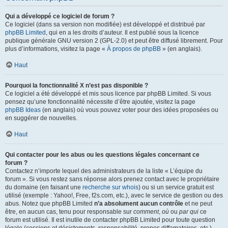
Qui a développé ce logiciel de forum ?
Ce logiciel (dans sa version non modifiée) est développé et distribué par
phpBB Limited
, qui en a les droits d’auteur. Il est publié sous la licence
publique générale GNU version 2 (GPL-2.0) et peut être diffusé librement. Pour
plus d’informations, visitez la page «
À propos de phpBB
» (en anglais).
Haut
Pourquoi la fonctionnalité X n’est pas disponible ?
Ce logiciel a été développé et mis sous licence par phpBB Limited. Si vous
pensez qu’une fonctionnalité nécessite d’être ajoutée, visitez la page
phpBB Ideas
(en anglais) où vous pouvez voter pour des idées proposées ou
en suggérer de nouvelles.
Haut
Qui contacter pour les abus ou les questions légales concernant ce
forum ?
Contactez n’importe lequel des administrateurs de la liste « L’équipe du
forum ». Si vous restez sans réponse alors prenez contact avec le propriétaire
du domaine (en faisant une
recherche sur whois
) ou si un service gratuit est
utilisé (exemple : Yahoo!, Free, f2s.com, etc.), avec le service de gestion ou des
abus. Notez que phpBB Limited
n’a absolument aucun contrôle
et ne peut
être, en aucun cas, tenu pour responsable sur
comment
,
où
ou
par qui
ce
forum est utilisé. Il est inutile de contacter phpBB Limited pour toute question