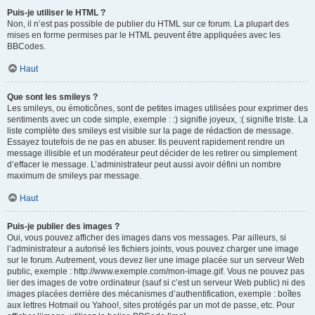
Puis-je utiliser le HTML ?
Non, il n’est pas possible de publier du HTML sur ce forum. La plupart des
mises en forme permises par le HTML peuvent être appliquées avec les
BBCodes.
Haut
Que sont les smileys ?
Les smileys, ou émoticônes, sont de petites images utilisées pour exprimer des
sentiments avec un code simple, exemple : :) signifie joyeux, :( signifie triste. La
liste complète des smileys est visible sur la page de rédaction de message.
Essayez toutefois de ne pas en abuser. Ils peuvent rapidement rendre un
message illisible et un modérateur peut décider de les retirer ou simplement
d’effacer le message. L’administrateur peut aussi avoir défini un nombre
maximum de smileys par message.
Haut
Puis-je publier des images ?
Oui, vous pouvez afficher des images dans vos messages. Par ailleurs, si
l’administrateur a autorisé les fichiers joints, vous pouvez charger une image
sur le forum. Autrement, vous devez lier une image placée sur un serveur Web
public, exemple : http://www.exemple.com/mon-image.gif. Vous ne pouvez pas
lier des images de votre ordinateur (sauf si c’est un serveur Web public) ni des
images placées derrière des mécanismes d’authentification, exemple : boîtes
aux lettres Hotmail ou Yahoo!, sites protégés par un mot de passe, etc. Pour