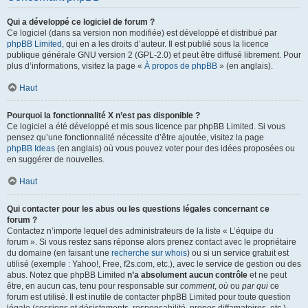
Qui a développé ce logiciel de forum ?
Ce logiciel (dans sa version non modifiée) est développé et distribué par
phpBB Limited
, qui en a les droits d’auteur. Il est publié sous la licence
publique générale GNU version 2 (GPL-2.0) et peut être diffusé librement. Pour
plus d’informations, visitez la page «
À propos de phpBB
» (en anglais).
Haut
Pourquoi la fonctionnalité X n’est pas disponible ?
Ce logiciel a été développé et mis sous licence par phpBB Limited. Si vous
pensez qu’une fonctionnalité nécessite d’être ajoutée, visitez la page
phpBB Ideas
(en anglais) où vous pouvez voter pour des idées proposées ou
en suggérer de nouvelles.
Haut
Qui contacter pour les abus ou les questions légales concernant ce
forum ?
Contactez n’importe lequel des administrateurs de la liste « L’équipe du
forum ». Si vous restez sans réponse alors prenez contact avec le propriétaire
du domaine (en faisant une
recherche sur whois
) ou si un service gratuit est
utilisé (exemple : Yahoo!, Free, f2s.com, etc.), avec le service de gestion ou des
abus. Notez que phpBB Limited
n’a absolument aucun contrôle
et ne peut
être, en aucun cas, tenu pour responsable sur
comment
,
où
ou
par qui
ce
forum est utilisé. Il est inutile de contacter phpBB Limited pour toute question