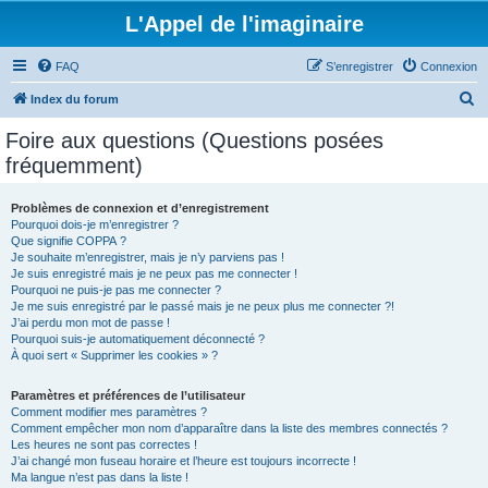
L'Appel de l'imaginaire
FAQ
S’enregistrer
Connexion
R
Index du forum
e
Foire aux questions (Questions posées
c
fréquemment)
h
e
Problèmes de connexion et d’enregistrement
Pourquoi dois-je m’enregistrer ?
r
Que signifie COPPA ?
c
Je souhaite m’enregistrer, mais je n’y parviens pas !
Je suis enregistré mais je ne peux pas me connecter !
h
Pourquoi ne puis-je pas me connecter ?
Je me suis enregistré par le passé mais je ne peux plus me connecter ?!
e
J’ai perdu mon mot de passe !
r
Pourquoi suis-je automatiquement déconnecté ?
À quoi sert « Supprimer les cookies » ?
Paramètres et préférences de l’utilisateur
Comment modifier mes paramètres ?
Comment empêcher mon nom d’apparaître dans la liste des membres connectés ?
Les heures ne sont pas correctes !
J’ai changé mon fuseau horaire et l’heure est toujours incorrecte !
Ma langue n’est pas dans la liste !