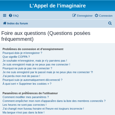
L'Appel de l'imaginaire
FAQ
S’enregistrer
Connexion
R
Index du forum
e
Foire aux questions (Questions posées
c
fréquemment)
h
e
Problèmes de connexion et d’enregistrement
Pourquoi dois-je m’enregistrer ?
r
Que signifie COPPA ?
c
Je souhaite m’enregistrer, mais je n’y parviens pas !
Je suis enregistré mais je ne peux pas me connecter !
h
Pourquoi ne puis-je pas me connecter ?
Je me suis enregistré par le passé mais je ne peux plus me connecter ?!
e
J’ai perdu mon mot de passe !
r
Pourquoi suis-je automatiquement déconnecté ?
À quoi sert « Supprimer les cookies » ?
Paramètres et préférences de l’utilisateur
Comment modifier mes paramètres ?
Comment empêcher mon nom d’apparaître dans la liste des membres connectés ?
Les heures ne sont pas correctes !
J’ai changé mon fuseau horaire et l’heure est toujours incorrecte !
Ma langue n’est pas dans la liste !