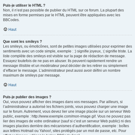
Puis-je utiliser le HTML ?
Non, il n’est pas possible de publier du HTML sur ce forum. La plupart des
mises en forme permises par le HTML peuvent être appliquées avec les
BBCodes.
Haut
Que sont les smileys ?
Les smileys, ou émoticônes, sont de petites images utilisées pour exprimer des
sentiments avec un code simple, exemple : :) signifie joyeux, :( signifie triste. La
liste complète des smileys est visible sur la page de rédaction de message.
Essayez toutefois de ne pas en abuser. Ils peuvent rapidement rendre un
message illisible et un modérateur peut décider de les retirer ou simplement
d’effacer le message. L’administrateur peut aussi avoir défini un nombre
maximum de smileys par message.
Haut
Puis-je publier des images ?
Oui, vous pouvez afficher des images dans vos messages. Par ailleurs, si
l’administrateur a autorisé les fichiers joints, vous pouvez charger une image
sur le forum. Autrement, vous devez lier une image placée sur un serveur Web
public, exemple : http://www.exemple.com/mon-image.gif. Vous ne pouvez pas
lier des images de votre ordinateur (sauf si c’est un serveur Web public) ni des
images placées derrière des mécanismes d’authentification, exemple : boîtes
aux lettres Hotmail ou Yahoo!, sites protégés par un mot de passe, etc. Pour