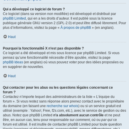
Qui a développé ce logiciel de forum ?
Ce logiciel (dans sa version non modifiée) est développé et distribué par
phpBB Limited
, qui en a les droits d’auteur. Il est publié sous la licence
publique générale GNU version 2 (GPL-2.0) et peut être diffusé librement. Pour
plus d’informations, visitez la page «
À propos de phpBB
» (en anglais).
Haut
Pourquoi la fonctionnalité X n’est pas disponible ?
Ce logiciel a été développé et mis sous licence par phpBB Limited. Si vous
pensez qu’une fonctionnalité nécessite d’être ajoutée, visitez la page
phpBB Ideas
(en anglais) où vous pouvez voter pour des idées proposées ou
en suggérer de nouvelles.
Haut
Qui contacter pour les abus ou les questions légales concernant ce
forum ?
Contactez n’importe lequel des administrateurs de la liste « L’équipe du
forum ». Si vous restez sans réponse alors prenez contact avec le propriétaire
du domaine (en faisant une
recherche sur whois
) ou si un service gratuit est
utilisé (exemple : Yahoo!, Free, f2s.com, etc.), avec le service de gestion ou des
abus. Notez que phpBB Limited
n’a absolument aucun contrôle
et ne peut
être, en aucun cas, tenu pour responsable sur
comment
,
où
ou
par qui
ce
forum est utilisé. Il est inutile de contacter phpBB Limited pour toute question