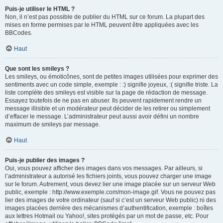
Puis-je utiliser le HTML ?
Non, il n’est pas possible de publier du HTML sur ce forum. La plupart des
mises en forme permises par le HTML peuvent être appliquées avec les
BBCodes.
Haut
Que sont les smileys ?
Les smileys, ou émoticônes, sont de petites images utilisées pour exprimer des
sentiments avec un code simple, exemple : :) signifie joyeux, :( signifie triste. La
liste complète des smileys est visible sur la page de rédaction de message.
Essayez toutefois de ne pas en abuser. Ils peuvent rapidement rendre un
message illisible et un modérateur peut décider de les retirer ou simplement
d’effacer le message. L’administrateur peut aussi avoir défini un nombre
maximum de smileys par message.
Haut
Puis-je publier des images ?
Oui, vous pouvez afficher des images dans vos messages. Par ailleurs, si
l’administrateur a autorisé les fichiers joints, vous pouvez charger une image
sur le forum. Autrement, vous devez lier une image placée sur un serveur Web
public, exemple : http://www.exemple.com/mon-image.gif. Vous ne pouvez pas
lier des images de votre ordinateur (sauf si c’est un serveur Web public) ni des
images placées derrière des mécanismes d’authentification, exemple : boîtes
aux lettres Hotmail ou Yahoo!, sites protégés par un mot de passe, etc. Pour