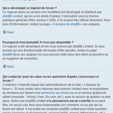
Qui a développé ce logiciel de forum ?
Ce logiciel (dans sa version non modifiée) est développé et distribué par
phpBB Limited
, qui en a les droits d’auteur. Il est publié sous la licence
publique générale GNU version 2 (GPL-2.0) et peut être diffusé librement. Pour
plus d’informations, visitez la page «
À propos de phpBB
» (en anglais).
Haut
Pourquoi la fonctionnalité X n’est pas disponible ?
Ce logiciel a été développé et mis sous licence par phpBB Limited. Si vous
pensez qu’une fonctionnalité nécessite d’être ajoutée, visitez la page
phpBB Ideas
(en anglais) où vous pouvez voter pour des idées proposées ou
en suggérer de nouvelles.
Haut
Qui contacter pour les abus ou les questions légales concernant ce
forum ?
Contactez n’importe lequel des administrateurs de la liste « L’équipe du
forum ». Si vous restez sans réponse alors prenez contact avec le propriétaire
du domaine (en faisant une
recherche sur whois
) ou si un service gratuit est
utilisé (exemple : Yahoo!, Free, f2s.com, etc.), avec le service de gestion ou des
abus. Notez que phpBB Limited
n’a absolument aucun contrôle
et ne peut
être, en aucun cas, tenu pour responsable sur
comment
,
où
ou
par qui
ce
forum est utilisé. Il est inutile de contacter phpBB Limited pour toute question