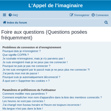
L'Appel de l'imaginaire
FAQ
S’enregistrer
Connexion
R
Index du forum
e
Foire aux questions (Questions posées
c
fréquemment)
h
e
Problèmes de connexion et d’enregistrement
Pourquoi dois-je m’enregistrer ?
r
Que signifie COPPA ?
c
Je souhaite m’enregistrer, mais je n’y parviens pas !
Je suis enregistré mais je ne peux pas me connecter !
h
Pourquoi ne puis-je pas me connecter ?
Je me suis enregistré par le passé mais je ne peux plus me connecter ?!
e
J’ai perdu mon mot de passe !
r
Pourquoi suis-je automatiquement déconnecté ?
À quoi sert « Supprimer les cookies » ?
Paramètres et préférences de l’utilisateur
Comment modifier mes paramètres ?
Comment empêcher mon nom d’apparaître dans la liste des membres connectés ?
Les heures ne sont pas correctes !
J’ai changé mon fuseau horaire et l’heure est toujours incorrecte !
Ma langue n’est pas dans la liste !