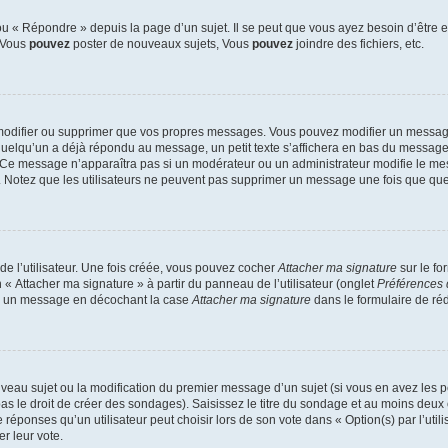
 « Répondre » depuis la page d’un sujet. Il se peut que vous ayez besoin d’être e
: Vous
pouvez
poster de nouveaux sujets, Vous
pouvez
joindre des fichiers, etc.
modifier ou supprimer que vos propres messages. Vous pouvez modifier un message
lqu’un a déjà répondu au message, un petit texte s’affichera en bas du message ind
n. Ce message n’apparaîtra pas si un modérateur ou un administrateur modifie le mes
ive. Notez que les utilisateurs ne peuvent pas supprimer un message une fois que qu
e l’utilisateur. Une fois créée, vous pouvez cocher
Attacher ma signature
sur le fo
 « Attacher ma signature » à partir du panneau de l’utilisateur (onglet
Préférences 
 à un message en décochant la case
Attacher ma signature
dans le formulaire de ré
ouveau sujet ou la modification du premier message d’un sujet (si vous en avez les p
 le droit de créer des sondages). Saisissez le titre du sondage et au moins deux o
onses qu’un utilisateur peut choisir lors de son vote dans « Option(s) par l’utilis
er leur vote.