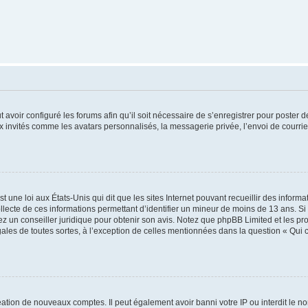
t avoir configuré les forums afin qu’il soit nécessaire de s’enregistrer pour poster
x invités comme les avatars personnalisés, la messagerie privée, l’envoi de courri
t une loi aux États-Unis qui dit que les sites Internet pouvant recueillir des infor
ollecte de ces informations permettant d’identifier un mineur de moins de 13 ans. S
tez un conseiller juridique pour obtenir son avis. Notez que phpBB Limited et les pr
gales de toutes sortes, à l’exception de celles mentionnées dans la question « Qui
réation de nouveaux comptes. Il peut également avoir banni votre IP ou interdit le no