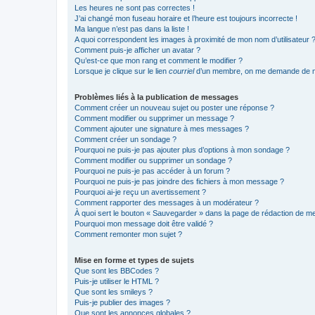
Les heures ne sont pas correctes !
J’ai changé mon fuseau horaire et l’heure est toujours incorrecte !
Ma langue n’est pas dans la liste !
A quoi correspondent les images à proximité de mon nom d’utilisateur 
Comment puis-je afficher un avatar ?
Qu’est-ce que mon rang et comment le modifier ?
Lorsque je clique sur le lien
courriel
d’un membre, on me demande de m
Problèmes liés à la publication de messages
Comment créer un nouveau sujet ou poster une réponse ?
Comment modifier ou supprimer un message ?
Comment ajouter une signature à mes messages ?
Comment créer un sondage ?
Pourquoi ne puis-je pas ajouter plus d’options à mon sondage ?
Comment modifier ou supprimer un sondage ?
Pourquoi ne puis-je pas accéder à un forum ?
Pourquoi ne puis-je pas joindre des fichiers à mon message ?
Pourquoi ai-je reçu un avertissement ?
Comment rapporter des messages à un modérateur ?
À quoi sert le bouton « Sauvegarder » dans la page de rédaction de 
Pourquoi mon message doit être validé ?
Comment remonter mon sujet ?
Mise en forme et types de sujets
Que sont les BBCodes ?
Puis-je utiliser le HTML ?
Que sont les smileys ?
Puis-je publier des images ?
Que sont les annonces globales ?