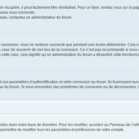
 récupéré, il peut facilement être réinitialisé. Pour ce faire, rendez vous sur la p
uveau vous connecter.
passe, contactez un administrateur du forum.
e connexion, vous ne resterez connecté que pendant une durée déterminée. Cela em
la case
Se souvenir de moi
lors de la connexion. Ce n’est pas recommandé si vous u
s cette case, cela signifie qu’un administrateur du forum a désactivé cette fonctionna
os paramètres d’authentification et votre connexion au forum. Ils fournissent aussi
teur du forum. Si vous rencontrez des problèmes de connexion ou de déconnexion, l
ockés dans notre base de données. Pour les modifier, accédez au
Panneau de l’util
 permettra de modifier tous les paramètres et préférences de votre compte.