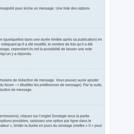
nregistré pour écrire un message. Une liste des options
 (quelquefois dans une durée limitée après sa publication) en
iquant qu’il a été modifié, le nombre de fois qu’il a été
sage, cependant ils ont la possibilité de laisser une note
elqu’un y a répondu.
rmulaire de rédaction de message. Vous pouvez aussi ajouter
du forum --> Modifier les préférences de message
). Par la suite,
daction de message.
ermissions), cliquez sur l’onglet
Sondage
sous la partie
ptions possibles, saisissez une option par ligne dans le
ateur », limiter la durée en jours du sondage (mettre « 0 » pour