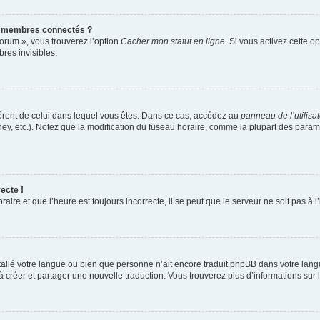
s membres connectés ?
forum », vous trouverez l’option
Cacher mon statut en ligne
. Si vous activez cette o
es invisibles.
ifférent de celui dans lequel vous êtes. Dans ce cas, accédez au
panneau de l’utilisa
ney, etc.). Notez que la modification du fuseau horaire, comme la plupart des para
ecte !
aire et que l’heure est toujours incorrecte, il se peut que le serveur ne soit pas à
installé votre langue ou bien que personne n’ait encore traduit phpBB dans votre l
s à créer et partager une nouvelle traduction. Vous trouverez plus d’informations sur l