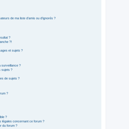
ateurs de ma liste d’amis ou d’ignorés ?
sultat ?
anche ?!
ages et sujets ?
a surveillance ?
 sujets ?
es de sujets ?
orum ?
ible ?
ns légales concernant ce forum ?
r du forum ?