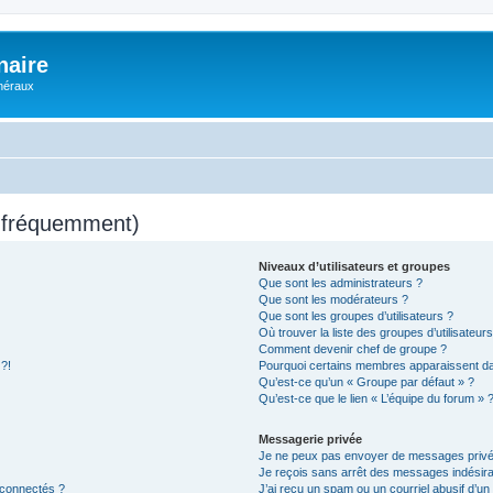
naire
énéraux
s fréquemment)
Niveaux d’utilisateurs et groupes
Que sont les administrateurs ?
Que sont les modérateurs ?
Que sont les groupes d’utilisateurs ?
Où trouver la liste des groupes d’utilisateur
Comment devenir chef de groupe ?
 ?!
Pourquoi certains membres apparaissent dan
Qu’est-ce qu’un « Groupe par défaut » ?
Qu’est-ce que le lien « L’équipe du forum » 
Messagerie privée
Je ne peux pas envoyer de messages privé
Je reçois sans arrêt des messages indésira
 connectés ?
J’ai reçu un spam ou un courriel abusif d’u