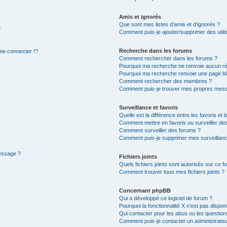
Amis et ignorés
Que sont mes listes d’amis et d’ignorés ?
?
Comment puis-je ajouter/supprimer des utilis
Recherche dans les forums
e connecter !?
Comment rechercher dans les forums ?
Pourquoi ma recherche ne renvoie aucun ré
Pourquoi ma recherche renvoie une page bl
Comment rechercher des membres ?
Comment puis-je trouver mes propres mess
Surveillance et favoris
Quelle est la différence entre les favoris et l
Comment mettre en favoris ou surveiller des
Comment surveiller des forums ?
Comment puis-je supprimer mes surveillanc
message ?
Fichiers joints
Quels fichiers joints sont autorisés sur ce f
Comment trouver tous mes fichiers joints ?
Concernant phpBB
Qui a développé ce logiciel de forum ?
Pourquoi la fonctionnalité X n’est pas dispon
Qui contacter pour les abus ou les questio
Comment puis-je contacter un administrateu