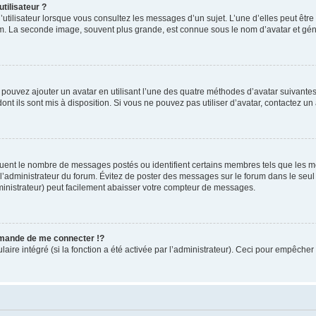
tilisateur ?
utilisateur lorsque vous consultez les messages d’un sujet. L’une d’elles peut êtr
rum. La seconde image, souvent plus grande, est connue sous le nom d’avatar et 
s pouvez ajouter un avatar en utilisant l’une des quatre méthodes d’avatar suivantes 
ont ils sont mis à disposition. Si vous ne pouvez pas utiliser d’avatar, contactez un
iquent le nombre de messages postés ou identifient certains membres tels que les 
ar l’administrateur du forum. Évitez de poster des messages sur le forum dans le seu
ministrateur) peut facilement abaisser votre compteur de messages.
mande de me connecter !?
re intégré (si la fonction a été activée par l’administrateur). Ceci pour empêcher l’u