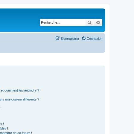
Rechercher
Recherche avancé
S’enregistrer
Connexion
s et comment les rejoindre ?
s une couleur différente ?
?
s !
bles !
n membre de ce forum !