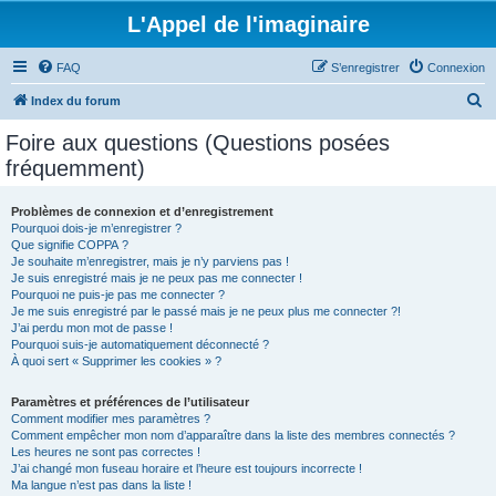
L'Appel de l'imaginaire
FAQ
S’enregistrer
Connexion
R
Index du forum
e
Foire aux questions (Questions posées
c
fréquemment)
h
e
Problèmes de connexion et d’enregistrement
Pourquoi dois-je m’enregistrer ?
r
Que signifie COPPA ?
c
Je souhaite m’enregistrer, mais je n’y parviens pas !
Je suis enregistré mais je ne peux pas me connecter !
h
Pourquoi ne puis-je pas me connecter ?
Je me suis enregistré par le passé mais je ne peux plus me connecter ?!
e
J’ai perdu mon mot de passe !
r
Pourquoi suis-je automatiquement déconnecté ?
À quoi sert « Supprimer les cookies » ?
Paramètres et préférences de l’utilisateur
Comment modifier mes paramètres ?
Comment empêcher mon nom d’apparaître dans la liste des membres connectés ?
Les heures ne sont pas correctes !
J’ai changé mon fuseau horaire et l’heure est toujours incorrecte !
Ma langue n’est pas dans la liste !