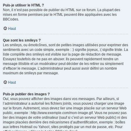
Puis-je utiliser le HTML ?
Non, il n’est pas possible de publier du HTML sur ce forum. La plupart des
mises en forme permises par le HTML peuvent être appliquées avec les
BBCodes.
Haut
Que sont les smileys ?
Les smileys, ou émoticônes, sont de petites images utilisées pour exprimer des
sentiments avec un code simple, exemple : :) signifie joyeux, :( signifie triste. La
liste complète des smileys est visible sur la page de rédaction de message.
Essayez toutefois de ne pas en abuser. Ils peuvent rapidement rendre un
message illisible et un modérateur peut décider de les retirer ou simplement
d’effacer le message. L’administrateur peut aussi avoir défini un nombre
maximum de smileys par message.
Haut
Puis-je publier des images ?
Oui, vous pouvez afficher des images dans vos messages. Par ailleurs, si
l’administrateur a autorisé les fichiers joints, vous pouvez charger une image
sur le forum. Autrement, vous devez lier une image placée sur un serveur Web
public, exemple : http://www.exemple.com/mon-image.gif. Vous ne pouvez pas
lier des images de votre ordinateur (sauf si c’est un serveur Web public) ni des
images placées derrière des mécanismes d’authentification, exemple : boîtes
aux lettres Hotmail ou Yahoo!, sites protégés par un mot de passe, etc. Pour