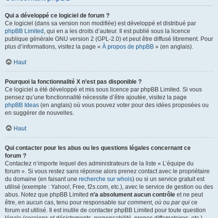
Qui a développé ce logiciel de forum ?
Ce logiciel (dans sa version non modifiée) est développé et distribué par
phpBB Limited
, qui en a les droits d’auteur. Il est publié sous la licence
publique générale GNU version 2 (GPL-2.0) et peut être diffusé librement. Pour
plus d’informations, visitez la page «
À propos de phpBB
» (en anglais).
Haut
Pourquoi la fonctionnalité X n’est pas disponible ?
Ce logiciel a été développé et mis sous licence par phpBB Limited. Si vous
pensez qu’une fonctionnalité nécessite d’être ajoutée, visitez la page
phpBB Ideas
(en anglais) où vous pouvez voter pour des idées proposées ou
en suggérer de nouvelles.
Haut
Qui contacter pour les abus ou les questions légales concernant ce
forum ?
Contactez n’importe lequel des administrateurs de la liste « L’équipe du
forum ». Si vous restez sans réponse alors prenez contact avec le propriétaire
du domaine (en faisant une
recherche sur whois
) ou si un service gratuit est
utilisé (exemple : Yahoo!, Free, f2s.com, etc.), avec le service de gestion ou des
abus. Notez que phpBB Limited
n’a absolument aucun contrôle
et ne peut
être, en aucun cas, tenu pour responsable sur
comment
,
où
ou
par qui
ce
forum est utilisé. Il est inutile de contacter phpBB Limited pour toute question