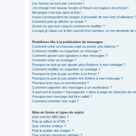
Les heures ne sont pas correctes !
J’ai changé mon fuseau horaire et l’heure est toujours incorrecte !
Ma langue n’est pas dans la liste !
A quoi correspondent les images à proximité de mon nom d’utilisateur 
Comment puis-je afficher un avatar ?
Qu’est-ce que mon rang et comment le modifier ?
Lorsque je clique sur le lien
courriel
d’un membre, on me demande de m
Problèmes liés à la publication de messages
Comment créer un nouveau sujet ou poster une réponse ?
Comment modifier ou supprimer un message ?
Comment ajouter une signature à mes messages ?
Comment créer un sondage ?
Pourquoi ne puis-je pas ajouter plus d’options à mon sondage ?
Comment modifier ou supprimer un sondage ?
Pourquoi ne puis-je pas accéder à un forum ?
Pourquoi ne puis-je pas joindre des fichiers à mon message ?
Pourquoi ai-je reçu un avertissement ?
Comment rapporter des messages à un modérateur ?
À quoi sert le bouton « Sauvegarder » dans la page de rédaction de 
Pourquoi mon message doit être validé ?
Comment remonter mon sujet ?
Mise en forme et types de sujets
Que sont les BBCodes ?
Puis-je utiliser le HTML ?
Que sont les smileys ?
Puis-je publier des images ?
Que sont les annonces globales ?