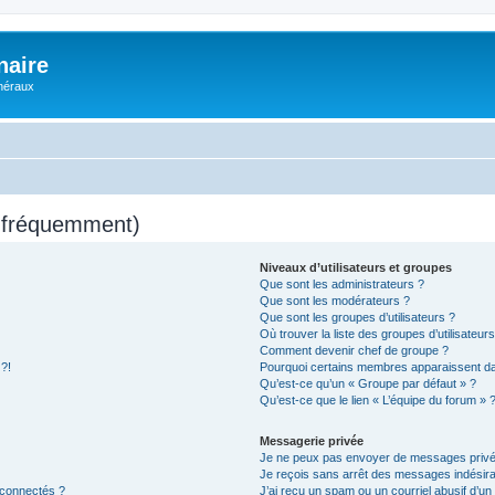
naire
énéraux
s fréquemment)
Niveaux d’utilisateurs et groupes
Que sont les administrateurs ?
Que sont les modérateurs ?
Que sont les groupes d’utilisateurs ?
Où trouver la liste des groupes d’utilisateur
Comment devenir chef de groupe ?
 ?!
Pourquoi certains membres apparaissent dan
Qu’est-ce qu’un « Groupe par défaut » ?
Qu’est-ce que le lien « L’équipe du forum » 
Messagerie privée
Je ne peux pas envoyer de messages privé
Je reçois sans arrêt des messages indésira
 connectés ?
J’ai reçu un spam ou un courriel abusif d’u