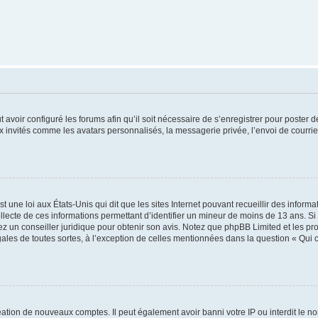
t avoir configuré les forums afin qu’il soit nécessaire de s’enregistrer pour poster
x invités comme les avatars personnalisés, la messagerie privée, l’envoi de courri
t une loi aux États-Unis qui dit que les sites Internet pouvant recueillir des infor
ollecte de ces informations permettant d’identifier un mineur de moins de 13 ans. S
tez un conseiller juridique pour obtenir son avis. Notez que phpBB Limited et les pr
gales de toutes sortes, à l’exception de celles mentionnées dans la question « Qui
réation de nouveaux comptes. Il peut également avoir banni votre IP ou interdit le no