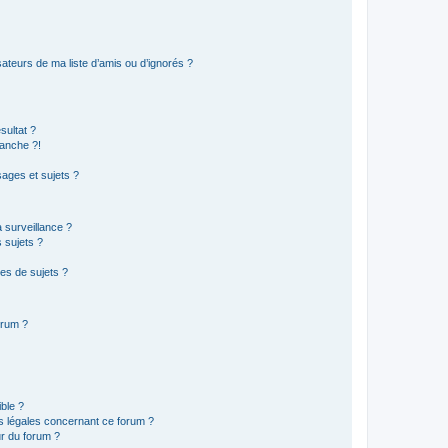
ateurs de ma liste d’amis ou d’ignorés ?
sultat ?
anche ?!
ages et sujets ?
a surveillance ?
 sujets ?
es de sujets ?
orum ?
ible ?
ns légales concernant ce forum ?
r du forum ?