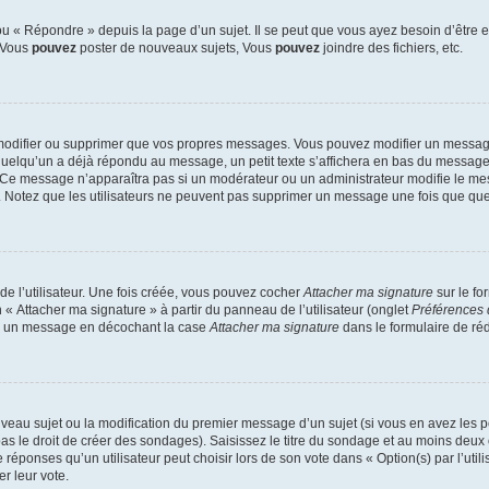
 « Répondre » depuis la page d’un sujet. Il se peut que vous ayez besoin d’être e
: Vous
pouvez
poster de nouveaux sujets, Vous
pouvez
joindre des fichiers, etc.
modifier ou supprimer que vos propres messages. Vous pouvez modifier un message
lqu’un a déjà répondu au message, un petit texte s’affichera en bas du message ind
n. Ce message n’apparaîtra pas si un modérateur ou un administrateur modifie le mes
ive. Notez que les utilisateurs ne peuvent pas supprimer un message une fois que qu
e l’utilisateur. Une fois créée, vous pouvez cocher
Attacher ma signature
sur le fo
 « Attacher ma signature » à partir du panneau de l’utilisateur (onglet
Préférences 
 à un message en décochant la case
Attacher ma signature
dans le formulaire de ré
ouveau sujet ou la modification du premier message d’un sujet (si vous en avez les p
 le droit de créer des sondages). Saisissez le titre du sondage et au moins deux o
onses qu’un utilisateur peut choisir lors de son vote dans « Option(s) par l’utilis
er leur vote.