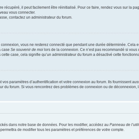
 récupéré, il peut facilement être réinitialisé. Pour ce faire, rendez vous sur la p
uveau vous connecter.
passe, contactez un administrateur du forum.
e connexion, vous ne resterez connecté que pendant une durée déterminée. Cela em
la case
Se souvenir de moi
lors de la connexion. Ce n’est pas recommandé si vous u
s cette case, cela signifie qu’un administrateur du forum a désactivé cette fonctionna
os paramètres d’authentification et votre connexion au forum. Ils fournissent aussi
teur du forum. Si vous rencontrez des problèmes de connexion ou de déconnexion, l
ockés dans notre base de données. Pour les modifier, accédez au
Panneau de l’util
 permettra de modifier tous les paramètres et préférences de votre compte.