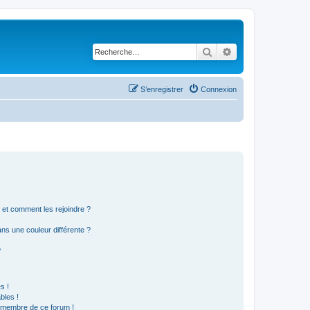
Rechercher
Recherche avancé
S’enregistrer
Connexion
s et comment les rejoindre ?
s une couleur différente ?
?
s !
bles !
n membre de ce forum !