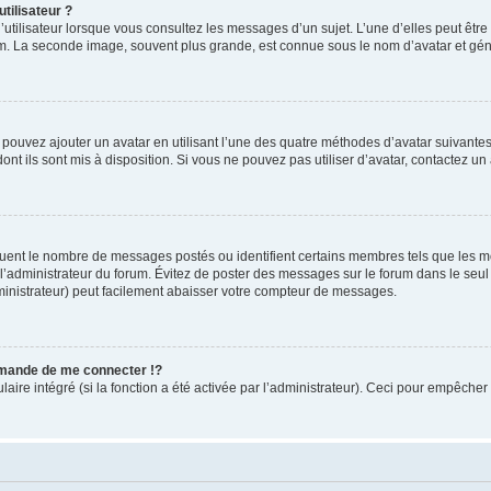
tilisateur ?
utilisateur lorsque vous consultez les messages d’un sujet. L’une d’elles peut êtr
rum. La seconde image, souvent plus grande, est connue sous le nom d’avatar et 
s pouvez ajouter un avatar en utilisant l’une des quatre méthodes d’avatar suivantes 
ont ils sont mis à disposition. Si vous ne pouvez pas utiliser d’avatar, contactez un
iquent le nombre de messages postés ou identifient certains membres tels que les 
ar l’administrateur du forum. Évitez de poster des messages sur le forum dans le seu
ministrateur) peut facilement abaisser votre compteur de messages.
mande de me connecter !?
re intégré (si la fonction a été activée par l’administrateur). Ceci pour empêcher l’u