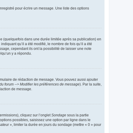
nregistré pour écrire un message. Une liste des options
 (quelquefois dans une durée limitée après sa publication) en
iquant qu’il a été modifié, le nombre de fois qu’il a été
sage, cependant ils ont la possibilité de laisser une note
elqu’un y a répondu.
rmulaire de rédaction de message. Vous pouvez aussi ajouter
du forum --> Modifier les préférences de message
). Par la suite,
daction de message.
ermissions), cliquez sur l’onglet
Sondage
sous la partie
ptions possibles, saisissez une option par ligne dans le
ateur », limiter la durée en jours du sondage (mettre « 0 » pour