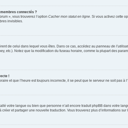
s membres connectés ?
forum », vous trouverez l’option
Cacher mon statut en ligne
. Si vous activez cette o
es invisibles.
ifférent de celui dans lequel vous êtes. Dans ce cas, accédez au
panneau de l’utilisa
ney, etc.). Notez que la modification du fuseau horaire, comme la plupart des para
ecte !
aire et que l’heure est toujours incorrecte, il se peut que le serveur ne soit pas à
installé votre langue ou bien que personne n’ait encore traduit phpBB dans votre l
s à créer et partager une nouvelle traduction. Vous trouverez plus d’informations sur l