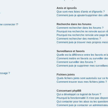
Amis et ignorés
Que sont mes listes d’amis et d’ignorés ?
?
Comment puis-je ajouter/supprimer des utilis
Recherche dans les forums
e connecter !?
Comment rechercher dans les forums ?
Pourquoi ma recherche ne renvoie aucun ré
Pourquoi ma recherche renvoie une page bl
Comment rechercher des membres ?
Comment puis-je trouver mes propres mess
Surveillance et favoris
Quelle est la différence entre les favoris et l
Comment mettre en favoris ou surveiller des
Comment surveiller des forums ?
Comment puis-je supprimer mes surveillanc
message ?
Fichiers joints
Quels fichiers joints sont autorisés sur ce f
Comment trouver tous mes fichiers joints ?
Concernant phpBB
Qui a développé ce logiciel de forum ?
Pourquoi la fonctionnalité X n’est pas dispon
Qui contacter pour les abus ou les questio
Comment puis-je contacter un administrateu