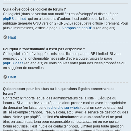
Qui a développé ce logiciel de forum ?
Ce logiciel (dans sa version non modifiée) est développé et distribué par
phpBB Limited
, qui en a les droits d’auteur. Il est publié sous la licence
publique générale GNU version 2 (GPL-2.0) et peut être diffusé librement. Pour
plus d’informations, visitez la page «
À propos de phpBB
» (en anglais).
Haut
Pourquoi la fonctionnalité X n’est pas disponible ?
Ce logiciel a été développé et mis sous licence par phpBB Limited. Si vous
pensez qu’une fonctionnalité nécessite d’être ajoutée, visitez la page
phpBB Ideas
(en anglais) où vous pouvez voter pour des idées proposées ou
en suggérer de nouvelles.
Haut
Qui contacter pour les abus ou les questions légales concernant ce
forum ?
Contactez n’importe lequel des administrateurs de la liste « L’équipe du
forum ». Si vous restez sans réponse alors prenez contact avec le propriétaire
du domaine (en faisant une
recherche sur whois
) ou si un service gratuit est
utilisé (exemple : Yahoo!, Free, f2s.com, etc.), avec le service de gestion ou des
abus. Notez que phpBB Limited
n’a absolument aucun contrôle
et ne peut
être, en aucun cas, tenu pour responsable sur
comment
,
où
ou
par qui
ce
forum est utilisé. Il est inutile de contacter phpBB Limited pour toute question