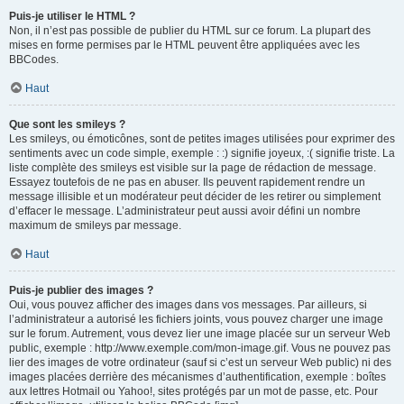
Puis-je utiliser le HTML ?
Non, il n’est pas possible de publier du HTML sur ce forum. La plupart des
mises en forme permises par le HTML peuvent être appliquées avec les
BBCodes.
Haut
Que sont les smileys ?
Les smileys, ou émoticônes, sont de petites images utilisées pour exprimer des
sentiments avec un code simple, exemple : :) signifie joyeux, :( signifie triste. La
liste complète des smileys est visible sur la page de rédaction de message.
Essayez toutefois de ne pas en abuser. Ils peuvent rapidement rendre un
message illisible et un modérateur peut décider de les retirer ou simplement
d’effacer le message. L’administrateur peut aussi avoir défini un nombre
maximum de smileys par message.
Haut
Puis-je publier des images ?
Oui, vous pouvez afficher des images dans vos messages. Par ailleurs, si
l’administrateur a autorisé les fichiers joints, vous pouvez charger une image
sur le forum. Autrement, vous devez lier une image placée sur un serveur Web
public, exemple : http://www.exemple.com/mon-image.gif. Vous ne pouvez pas
lier des images de votre ordinateur (sauf si c’est un serveur Web public) ni des
images placées derrière des mécanismes d’authentification, exemple : boîtes
aux lettres Hotmail ou Yahoo!, sites protégés par un mot de passe, etc. Pour