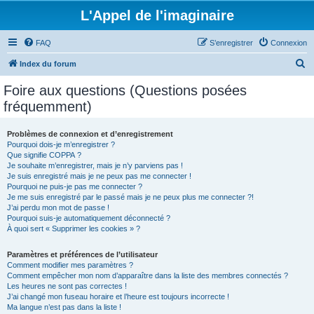
L'Appel de l'imaginaire
FAQ
S’enregistrer
Connexion
R
Index du forum
e
Foire aux questions (Questions posées
c
fréquemment)
h
e
Problèmes de connexion et d’enregistrement
Pourquoi dois-je m’enregistrer ?
r
Que signifie COPPA ?
c
Je souhaite m’enregistrer, mais je n’y parviens pas !
Je suis enregistré mais je ne peux pas me connecter !
h
Pourquoi ne puis-je pas me connecter ?
Je me suis enregistré par le passé mais je ne peux plus me connecter ?!
e
J’ai perdu mon mot de passe !
r
Pourquoi suis-je automatiquement déconnecté ?
À quoi sert « Supprimer les cookies » ?
Paramètres et préférences de l’utilisateur
Comment modifier mes paramètres ?
Comment empêcher mon nom d’apparaître dans la liste des membres connectés ?
Les heures ne sont pas correctes !
J’ai changé mon fuseau horaire et l’heure est toujours incorrecte !
Ma langue n’est pas dans la liste !