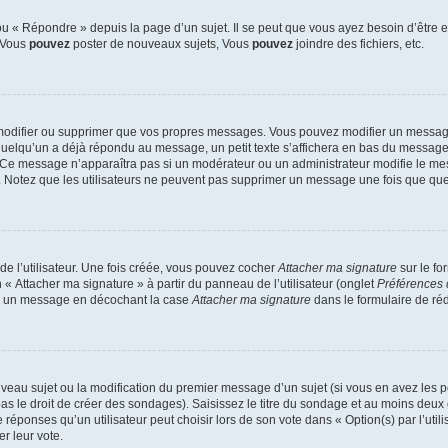
 « Répondre » depuis la page d’un sujet. Il se peut que vous ayez besoin d’être e
: Vous
pouvez
poster de nouveaux sujets, Vous
pouvez
joindre des fichiers, etc.
modifier ou supprimer que vos propres messages. Vous pouvez modifier un message
lqu’un a déjà répondu au message, un petit texte s’affichera en bas du message ind
n. Ce message n’apparaîtra pas si un modérateur ou un administrateur modifie le mes
ive. Notez que les utilisateurs ne peuvent pas supprimer un message une fois que qu
e l’utilisateur. Une fois créée, vous pouvez cocher
Attacher ma signature
sur le fo
 « Attacher ma signature » à partir du panneau de l’utilisateur (onglet
Préférences 
 à un message en décochant la case
Attacher ma signature
dans le formulaire de ré
ouveau sujet ou la modification du premier message d’un sujet (si vous en avez les p
 le droit de créer des sondages). Saisissez le titre du sondage et au moins deux o
onses qu’un utilisateur peut choisir lors de son vote dans « Option(s) par l’utilis
er leur vote.