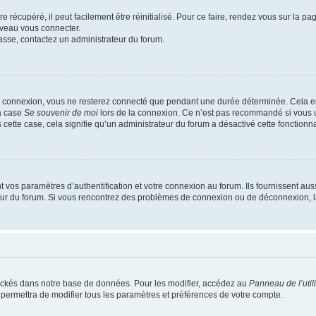
 récupéré, il peut facilement être réinitialisé. Pour ce faire, rendez vous sur la p
uveau vous connecter.
passe, contactez un administrateur du forum.
e connexion, vous ne resterez connecté que pendant une durée déterminée. Cela em
la case
Se souvenir de moi
lors de la connexion. Ce n’est pas recommandé si vous u
s cette case, cela signifie qu’un administrateur du forum a désactivé cette fonctionna
os paramètres d’authentification et votre connexion au forum. Ils fournissent aussi
teur du forum. Si vous rencontrez des problèmes de connexion ou de déconnexion, l
ockés dans notre base de données. Pour les modifier, accédez au
Panneau de l’util
 permettra de modifier tous les paramètres et préférences de votre compte.