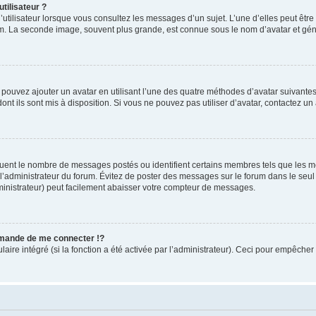
tilisateur ?
utilisateur lorsque vous consultez les messages d’un sujet. L’une d’elles peut êtr
rum. La seconde image, souvent plus grande, est connue sous le nom d’avatar et 
s pouvez ajouter un avatar en utilisant l’une des quatre méthodes d’avatar suivantes 
ont ils sont mis à disposition. Si vous ne pouvez pas utiliser d’avatar, contactez un
iquent le nombre de messages postés ou identifient certains membres tels que les 
ar l’administrateur du forum. Évitez de poster des messages sur le forum dans le seu
ministrateur) peut facilement abaisser votre compteur de messages.
mande de me connecter !?
re intégré (si la fonction a été activée par l’administrateur). Ceci pour empêcher l’u