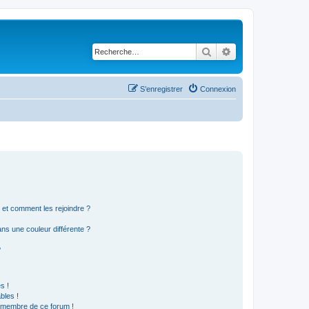
Rechercher
Recherche avancé
S’enregistrer
Connexion
s et comment les rejoindre ?
s une couleur différente ?
?
s !
bles !
n membre de ce forum !