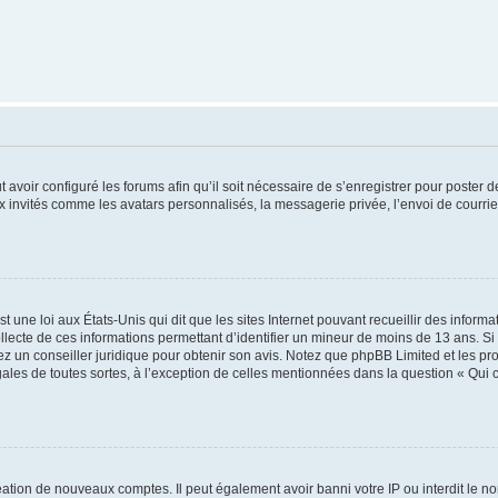
t avoir configuré les forums afin qu’il soit nécessaire de s’enregistrer pour poster
x invités comme les avatars personnalisés, la messagerie privée, l’envoi de courri
t une loi aux États-Unis qui dit que les sites Internet pouvant recueillir des infor
ollecte de ces informations permettant d’identifier un mineur de moins de 13 ans. S
tez un conseiller juridique pour obtenir son avis. Notez que phpBB Limited et les pr
gales de toutes sortes, à l’exception de celles mentionnées dans la question « Qui
réation de nouveaux comptes. Il peut également avoir banni votre IP ou interdit le no