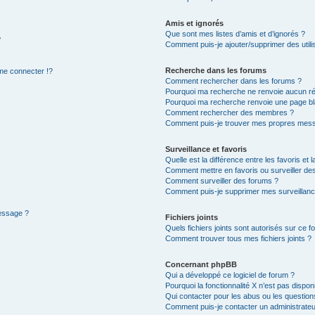
Amis et ignorés
Que sont mes listes d’amis et d’ignorés ?
?
Comment puis-je ajouter/supprimer des utilis
Recherche dans les forums
e connecter !?
Comment rechercher dans les forums ?
Pourquoi ma recherche ne renvoie aucun ré
Pourquoi ma recherche renvoie une page bl
Comment rechercher des membres ?
Comment puis-je trouver mes propres mess
Surveillance et favoris
Quelle est la différence entre les favoris et l
Comment mettre en favoris ou surveiller des
Comment surveiller des forums ?
Comment puis-je supprimer mes surveillanc
message ?
Fichiers joints
Quels fichiers joints sont autorisés sur ce f
Comment trouver tous mes fichiers joints ?
Concernant phpBB
Qui a développé ce logiciel de forum ?
Pourquoi la fonctionnalité X n’est pas dispon
Qui contacter pour les abus ou les questio
Comment puis-je contacter un administrateu