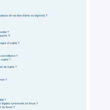
ateurs de ma liste d’amis ou d’ignorés ?
sultat ?
anche ?!
ages et sujets ?
a surveillance ?
 sujets ?
es de sujets ?
orum ?
ible ?
ns légales concernant ce forum ?
r du forum ?