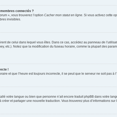
s membres connectés ?
forum », vous trouverez l’option
Cacher mon statut en ligne
. Si vous activez cette o
es invisibles.
ifférent de celui dans lequel vous êtes. Dans ce cas, accédez au
panneau de l’utilisa
ney, etc.). Notez que la modification du fuseau horaire, comme la plupart des para
ecte !
aire et que l’heure est toujours incorrecte, il se peut que le serveur ne soit pas à
installé votre langue ou bien que personne n’ait encore traduit phpBB dans votre l
s à créer et partager une nouvelle traduction. Vous trouverez plus d’informations sur l