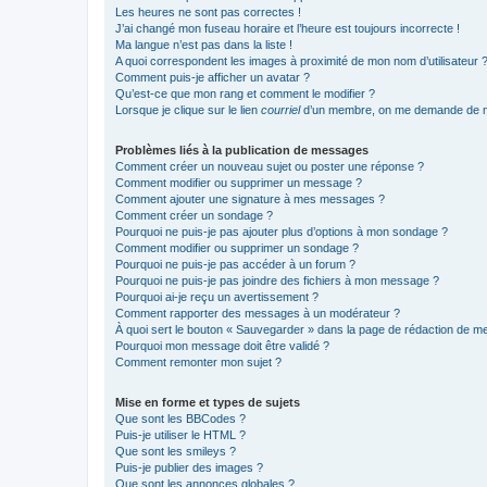
Les heures ne sont pas correctes !
J’ai changé mon fuseau horaire et l’heure est toujours incorrecte !
Ma langue n’est pas dans la liste !
A quoi correspondent les images à proximité de mon nom d’utilisateur 
Comment puis-je afficher un avatar ?
Qu’est-ce que mon rang et comment le modifier ?
Lorsque je clique sur le lien
courriel
d’un membre, on me demande de m
Problèmes liés à la publication de messages
Comment créer un nouveau sujet ou poster une réponse ?
Comment modifier ou supprimer un message ?
Comment ajouter une signature à mes messages ?
Comment créer un sondage ?
Pourquoi ne puis-je pas ajouter plus d’options à mon sondage ?
Comment modifier ou supprimer un sondage ?
Pourquoi ne puis-je pas accéder à un forum ?
Pourquoi ne puis-je pas joindre des fichiers à mon message ?
Pourquoi ai-je reçu un avertissement ?
Comment rapporter des messages à un modérateur ?
À quoi sert le bouton « Sauvegarder » dans la page de rédaction de 
Pourquoi mon message doit être validé ?
Comment remonter mon sujet ?
Mise en forme et types de sujets
Que sont les BBCodes ?
Puis-je utiliser le HTML ?
Que sont les smileys ?
Puis-je publier des images ?
Que sont les annonces globales ?