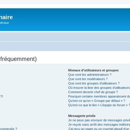
naire
énéraux
s fréquemment)
Niveaux d’utilisateurs et groupes
Que sont les administrateurs ?
Que sont les modérateurs ?
Que sont les groupes d’utilisateurs ?
Où trouver la liste des groupes d’utilisateur
Comment devenir chef de groupe ?
 ?!
Pourquoi certains membres apparaissent dan
Qu’est-ce qu’un « Groupe par défaut » ?
Qu’est-ce que le lien « L’équipe du forum » 
Messagerie privée
Je ne peux pas envoyer de messages privé
Je reçois sans arrêt des messages indésira
 connectés ?
J’ai reçu un spam ou un courriel abusif d’u