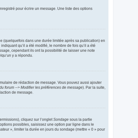
nregistré pour écrire un message. Une liste des options
 (quelquefois dans une durée limitée après sa publication) en
iquant qu’il a été modifié, le nombre de fois qu’il a été
sage, cependant ils ont la possibilité de laisser une note
elqu’un y a répondu.
rmulaire de rédaction de message. Vous pouvez aussi ajouter
du forum --> Modifier les préférences de message
). Par la suite,
daction de message.
ermissions), cliquez sur l’onglet
Sondage
sous la partie
ptions possibles, saisissez une option par ligne dans le
ateur », limiter la durée en jours du sondage (mettre « 0 » pour