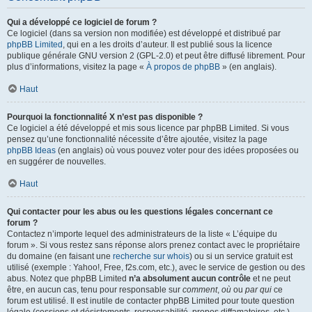
Qui a développé ce logiciel de forum ?
Ce logiciel (dans sa version non modifiée) est développé et distribué par
phpBB Limited
, qui en a les droits d’auteur. Il est publié sous la licence
publique générale GNU version 2 (GPL-2.0) et peut être diffusé librement. Pour
plus d’informations, visitez la page «
À propos de phpBB
» (en anglais).
Haut
Pourquoi la fonctionnalité X n’est pas disponible ?
Ce logiciel a été développé et mis sous licence par phpBB Limited. Si vous
pensez qu’une fonctionnalité nécessite d’être ajoutée, visitez la page
phpBB Ideas
(en anglais) où vous pouvez voter pour des idées proposées ou
en suggérer de nouvelles.
Haut
Qui contacter pour les abus ou les questions légales concernant ce
forum ?
Contactez n’importe lequel des administrateurs de la liste « L’équipe du
forum ». Si vous restez sans réponse alors prenez contact avec le propriétaire
du domaine (en faisant une
recherche sur whois
) ou si un service gratuit est
utilisé (exemple : Yahoo!, Free, f2s.com, etc.), avec le service de gestion ou des
abus. Notez que phpBB Limited
n’a absolument aucun contrôle
et ne peut
être, en aucun cas, tenu pour responsable sur
comment
,
où
ou
par qui
ce
forum est utilisé. Il est inutile de contacter phpBB Limited pour toute question