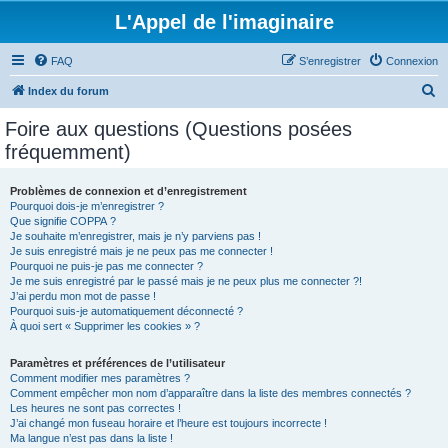
L'Appel de l'imaginaire
FAQ
S’enregistrer
Connexion
R
Index du forum
e
Foire aux questions (Questions posées
c
fréquemment)
h
e
Problèmes de connexion et d’enregistrement
Pourquoi dois-je m’enregistrer ?
r
Que signifie COPPA ?
c
Je souhaite m’enregistrer, mais je n’y parviens pas !
Je suis enregistré mais je ne peux pas me connecter !
h
Pourquoi ne puis-je pas me connecter ?
Je me suis enregistré par le passé mais je ne peux plus me connecter ?!
e
J’ai perdu mon mot de passe !
r
Pourquoi suis-je automatiquement déconnecté ?
À quoi sert « Supprimer les cookies » ?
Paramètres et préférences de l’utilisateur
Comment modifier mes paramètres ?
Comment empêcher mon nom d’apparaître dans la liste des membres connectés ?
Les heures ne sont pas correctes !
J’ai changé mon fuseau horaire et l’heure est toujours incorrecte !
Ma langue n’est pas dans la liste !