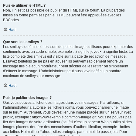
Puis-je utiliser le HTML ?
Non, il n’est pas possible de publier du HTML sur ce forum. La plupart des
mises en forme permises par le HTML peuvent être appliquées avec les
BBCodes.
Haut
Que sont les smileys ?
Les smileys, ou émoticônes, sont de petites images utilisées pour exprimer des
sentiments avec un code simple, exemple : :) signifie joyeux, :( signifie triste. La
liste complète des smileys est visible sur la page de rédaction de message.
Essayez toutefois de ne pas en abuser. Ils peuvent rapidement rendre un
message illisible et un modérateur peut décider de les retirer ou simplement
d’effacer le message. L’administrateur peut aussi avoir défini un nombre
maximum de smileys par message.
Haut
Puis-je publier des images ?
Oui, vous pouvez afficher des images dans vos messages. Par ailleurs, si
l’administrateur a autorisé les fichiers joints, vous pouvez charger une image
sur le forum. Autrement, vous devez lier une image placée sur un serveur Web
public, exemple : http://www.exemple.com/mon-image.gif. Vous ne pouvez pas
lier des images de votre ordinateur (sauf si c’est un serveur Web public) ni des
images placées derrière des mécanismes d’authentification, exemple : boîtes
aux lettres Hotmail ou Yahoo!, sites protégés par un mot de passe, etc. Pour