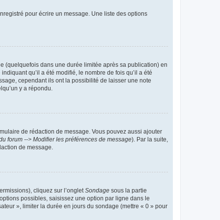
nregistré pour écrire un message. Une liste des options
 (quelquefois dans une durée limitée après sa publication) en
iquant qu’il a été modifié, le nombre de fois qu’il a été
sage, cependant ils ont la possibilité de laisser une note
elqu’un y a répondu.
rmulaire de rédaction de message. Vous pouvez aussi ajouter
du forum --> Modifier les préférences de message
). Par la suite,
daction de message.
ermissions), cliquez sur l’onglet
Sondage
sous la partie
ptions possibles, saisissez une option par ligne dans le
ateur », limiter la durée en jours du sondage (mettre « 0 » pour