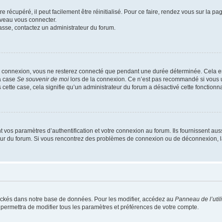
 récupéré, il peut facilement être réinitialisé. Pour ce faire, rendez vous sur la p
uveau vous connecter.
passe, contactez un administrateur du forum.
e connexion, vous ne resterez connecté que pendant une durée déterminée. Cela em
la case
Se souvenir de moi
lors de la connexion. Ce n’est pas recommandé si vous u
s cette case, cela signifie qu’un administrateur du forum a désactivé cette fonctionna
os paramètres d’authentification et votre connexion au forum. Ils fournissent aussi
teur du forum. Si vous rencontrez des problèmes de connexion ou de déconnexion, l
ockés dans notre base de données. Pour les modifier, accédez au
Panneau de l’util
 permettra de modifier tous les paramètres et préférences de votre compte.