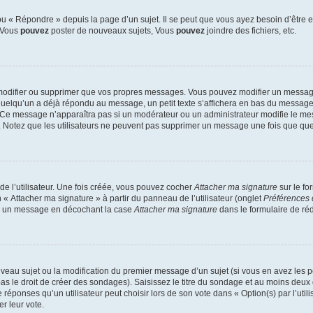
 « Répondre » depuis la page d’un sujet. Il se peut que vous ayez besoin d’être e
: Vous
pouvez
poster de nouveaux sujets, Vous
pouvez
joindre des fichiers, etc.
modifier ou supprimer que vos propres messages. Vous pouvez modifier un message
lqu’un a déjà répondu au message, un petit texte s’affichera en bas du message ind
n. Ce message n’apparaîtra pas si un modérateur ou un administrateur modifie le mes
ive. Notez que les utilisateurs ne peuvent pas supprimer un message une fois que qu
e l’utilisateur. Une fois créée, vous pouvez cocher
Attacher ma signature
sur le fo
 « Attacher ma signature » à partir du panneau de l’utilisateur (onglet
Préférences 
 à un message en décochant la case
Attacher ma signature
dans le formulaire de ré
ouveau sujet ou la modification du premier message d’un sujet (si vous en avez les p
 le droit de créer des sondages). Saisissez le titre du sondage et au moins deux o
onses qu’un utilisateur peut choisir lors de son vote dans « Option(s) par l’utilis
er leur vote.