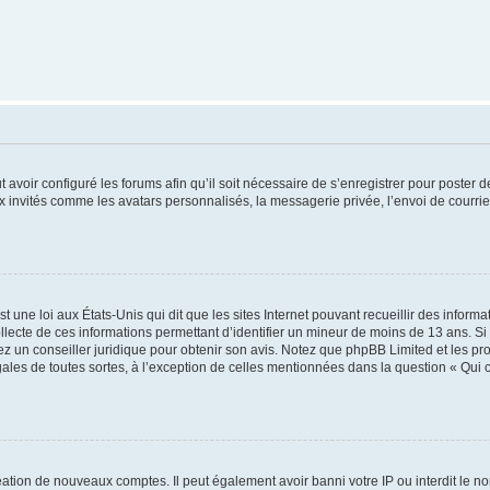
t avoir configuré les forums afin qu’il soit nécessaire de s’enregistrer pour poster
x invités comme les avatars personnalisés, la messagerie privée, l’envoi de courri
t une loi aux États-Unis qui dit que les sites Internet pouvant recueillir des infor
ollecte de ces informations permettant d’identifier un mineur de moins de 13 ans. S
tez un conseiller juridique pour obtenir son avis. Notez que phpBB Limited et les pr
gales de toutes sortes, à l’exception de celles mentionnées dans la question « Qui
réation de nouveaux comptes. Il peut également avoir banni votre IP ou interdit le no