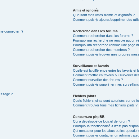
Amis et ignorés
Que sont mes listes d’amis et d’ignorés ?
?
Comment puis-je ajouter/supprimer des utilis
Recherche dans les forums
e connecter !?
Comment rechercher dans les forums ?
Pourquoi ma recherche ne renvoie aucun ré
Pourquoi ma recherche renvoie une page bl
Comment rechercher des membres ?
Comment puis-je trouver mes propres mess
Surveillance et favoris
Quelle est la différence entre les favoris et l
Comment mettre en favoris ou surveiller des
Comment surveiller des forums ?
Comment puis-je supprimer mes surveillanc
message ?
Fichiers joints
Quels fichiers joints sont autorisés sur ce f
Comment trouver tous mes fichiers joints ?
Concernant phpBB
Qui a développé ce logiciel de forum ?
Pourquoi la fonctionnalité X n’est pas dispon
Qui contacter pour les abus ou les questio
Comment puis-je contacter un administrateu