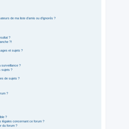
ateurs de ma liste d’amis ou d’ignorés ?
sultat ?
anche ?!
ages et sujets ?
a surveillance ?
 sujets ?
es de sujets ?
orum ?
ible ?
ns légales concernant ce forum ?
r du forum ?