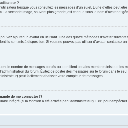
tilisateur ?
utilisateur lorsque vous consultez les messages d’un sujet. L’une d’elles peut êtr
rum. La seconde image, souvent plus grande, est connue sous le nom d’avatar et 
s pouvez ajouter un avatar en utilisant l’une des quatre méthodes d’avatar suivantes 
ont ils sont mis à disposition. Si vous ne pouvez pas utiliser d’avatar, contactez un
iquent le nombre de messages postés ou identifient certains membres tels que les 
ar l’administrateur du forum. Évitez de poster des messages sur le forum dans le seu
ministrateur) peut facilement abaisser votre compteur de messages.
mande de me connecter !?
re intégré (si la fonction a été activée par l’administrateur). Ceci pour empêcher l’u