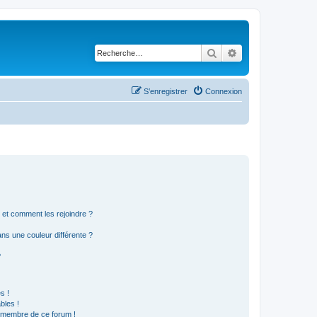
Rechercher
Recherche avancé
S’enregistrer
Connexion
s et comment les rejoindre ?
s une couleur différente ?
?
s !
bles !
n membre de ce forum !