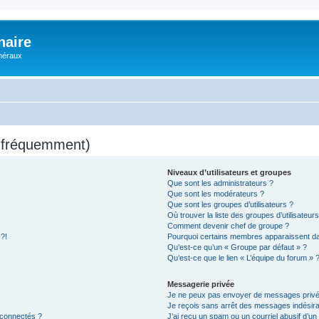
naire
énéraux
s fréquemment)
Niveaux d’utilisateurs et groupes
Que sont les administrateurs ?
Que sont les modérateurs ?
Que sont les groupes d’utilisateurs ?
Où trouver la liste des groupes d’utilisateur
Comment devenir chef de groupe ?
 ?!
Pourquoi certains membres apparaissent dan
Qu’est-ce qu’un « Groupe par défaut » ?
Qu’est-ce que le lien « L’équipe du forum » 
Messagerie privée
Je ne peux pas envoyer de messages privé
Je reçois sans arrêt des messages indésira
 connectés ?
J’ai reçu un spam ou un courriel abusif d’u