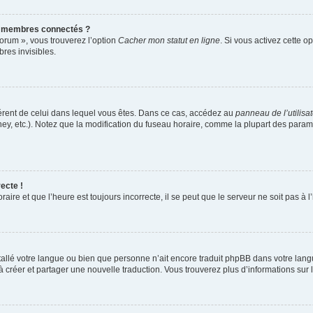
s membres connectés ?
forum », vous trouverez l’option
Cacher mon statut en ligne
. Si vous activez cette o
es invisibles.
ifférent de celui dans lequel vous êtes. Dans ce cas, accédez au
panneau de l’utilisa
ney, etc.). Notez que la modification du fuseau horaire, comme la plupart des para
ecte !
aire et que l’heure est toujours incorrecte, il se peut que le serveur ne soit pas à
installé votre langue ou bien que personne n’ait encore traduit phpBB dans votre l
s à créer et partager une nouvelle traduction. Vous trouverez plus d’informations sur l