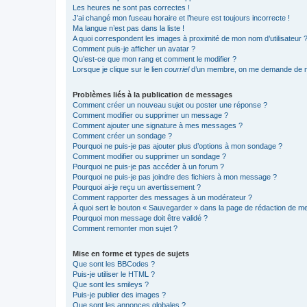
Les heures ne sont pas correctes !
J’ai changé mon fuseau horaire et l’heure est toujours incorrecte !
Ma langue n’est pas dans la liste !
A quoi correspondent les images à proximité de mon nom d’utilisateur 
Comment puis-je afficher un avatar ?
Qu’est-ce que mon rang et comment le modifier ?
Lorsque je clique sur le lien
courriel
d’un membre, on me demande de m
Problèmes liés à la publication de messages
Comment créer un nouveau sujet ou poster une réponse ?
Comment modifier ou supprimer un message ?
Comment ajouter une signature à mes messages ?
Comment créer un sondage ?
Pourquoi ne puis-je pas ajouter plus d’options à mon sondage ?
Comment modifier ou supprimer un sondage ?
Pourquoi ne puis-je pas accéder à un forum ?
Pourquoi ne puis-je pas joindre des fichiers à mon message ?
Pourquoi ai-je reçu un avertissement ?
Comment rapporter des messages à un modérateur ?
À quoi sert le bouton « Sauvegarder » dans la page de rédaction de 
Pourquoi mon message doit être validé ?
Comment remonter mon sujet ?
Mise en forme et types de sujets
Que sont les BBCodes ?
Puis-je utiliser le HTML ?
Que sont les smileys ?
Puis-je publier des images ?
Que sont les annonces globales ?