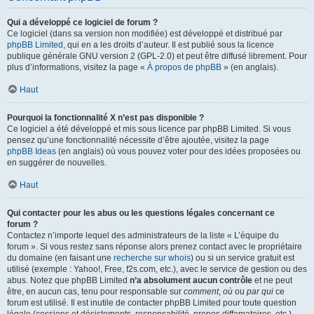
Qui a développé ce logiciel de forum ?
Ce logiciel (dans sa version non modifiée) est développé et distribué par
phpBB Limited
, qui en a les droits d’auteur. Il est publié sous la licence
publique générale GNU version 2 (GPL-2.0) et peut être diffusé librement. Pour
plus d’informations, visitez la page «
À propos de phpBB
» (en anglais).
Haut
Pourquoi la fonctionnalité X n’est pas disponible ?
Ce logiciel a été développé et mis sous licence par phpBB Limited. Si vous
pensez qu’une fonctionnalité nécessite d’être ajoutée, visitez la page
phpBB Ideas
(en anglais) où vous pouvez voter pour des idées proposées ou
en suggérer de nouvelles.
Haut
Qui contacter pour les abus ou les questions légales concernant ce
forum ?
Contactez n’importe lequel des administrateurs de la liste « L’équipe du
forum ». Si vous restez sans réponse alors prenez contact avec le propriétaire
du domaine (en faisant une
recherche sur whois
) ou si un service gratuit est
utilisé (exemple : Yahoo!, Free, f2s.com, etc.), avec le service de gestion ou des
abus. Notez que phpBB Limited
n’a absolument aucun contrôle
et ne peut
être, en aucun cas, tenu pour responsable sur
comment
,
où
ou
par qui
ce
forum est utilisé. Il est inutile de contacter phpBB Limited pour toute question