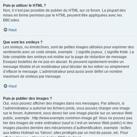
Puis-je utiliser le HTML ?
Non, il n’est pas possible de publier du HTML sur ce forum. La plupart des
mises en forme permises par le HTML peuvent être appliquées avec les
BBCodes.
Haut
Que sont les smileys ?
Les smileys, ou émoticônes, sont de petites images utilisées pour exprimer des
sentiments avec un code simple, exemple : :) signifie joyeux, :( signifie triste. La
liste complète des smileys est visible sur la page de rédaction de message.
Essayez toutefois de ne pas en abuser. Ils peuvent rapidement rendre un
message illisible et un modérateur peut décider de les retirer ou simplement
d’effacer le message. L’administrateur peut aussi avoir défini un nombre
maximum de smileys par message.
Haut
Puis-je publier des images ?
Oui, vous pouvez afficher des images dans vos messages. Par ailleurs, si
l’administrateur a autorisé les fichiers joints, vous pouvez charger une image
sur le forum. Autrement, vous devez lier une image placée sur un serveur Web
public, exemple : http://www.exemple.com/mon-image.gif. Vous ne pouvez pas
lier des images de votre ordinateur (sauf si c’est un serveur Web public) ni des
images placées derrière des mécanismes d’authentification, exemple : boîtes
aux lettres Hotmail ou Yahoo!, sites protégés par un mot de passe, etc. Pour