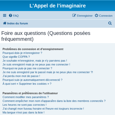
L'Appel de l'imaginaire
FAQ
S’enregistrer
Connexion
R
Index du forum
e
Foire aux questions (Questions posées
c
fréquemment)
h
e
Problèmes de connexion et d’enregistrement
Pourquoi dois-je m’enregistrer ?
r
Que signifie COPPA ?
c
Je souhaite m’enregistrer, mais je n’y parviens pas !
Je suis enregistré mais je ne peux pas me connecter !
h
Pourquoi ne puis-je pas me connecter ?
Je me suis enregistré par le passé mais je ne peux plus me connecter ?!
e
J’ai perdu mon mot de passe !
r
Pourquoi suis-je automatiquement déconnecté ?
À quoi sert « Supprimer les cookies » ?
Paramètres et préférences de l’utilisateur
Comment modifier mes paramètres ?
Comment empêcher mon nom d’apparaître dans la liste des membres connectés ?
Les heures ne sont pas correctes !
J’ai changé mon fuseau horaire et l’heure est toujours incorrecte !
Ma langue n’est pas dans la liste !