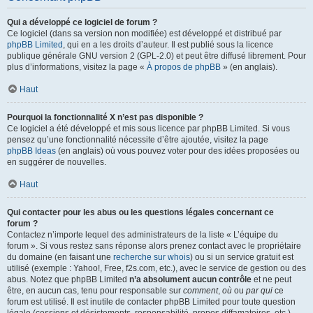
Qui a développé ce logiciel de forum ?
Ce logiciel (dans sa version non modifiée) est développé et distribué par
phpBB Limited
, qui en a les droits d’auteur. Il est publié sous la licence
publique générale GNU version 2 (GPL-2.0) et peut être diffusé librement. Pour
plus d’informations, visitez la page «
À propos de phpBB
» (en anglais).
Haut
Pourquoi la fonctionnalité X n’est pas disponible ?
Ce logiciel a été développé et mis sous licence par phpBB Limited. Si vous
pensez qu’une fonctionnalité nécessite d’être ajoutée, visitez la page
phpBB Ideas
(en anglais) où vous pouvez voter pour des idées proposées ou
en suggérer de nouvelles.
Haut
Qui contacter pour les abus ou les questions légales concernant ce
forum ?
Contactez n’importe lequel des administrateurs de la liste « L’équipe du
forum ». Si vous restez sans réponse alors prenez contact avec le propriétaire
du domaine (en faisant une
recherche sur whois
) ou si un service gratuit est
utilisé (exemple : Yahoo!, Free, f2s.com, etc.), avec le service de gestion ou des
abus. Notez que phpBB Limited
n’a absolument aucun contrôle
et ne peut
être, en aucun cas, tenu pour responsable sur
comment
,
où
ou
par qui
ce
forum est utilisé. Il est inutile de contacter phpBB Limited pour toute question