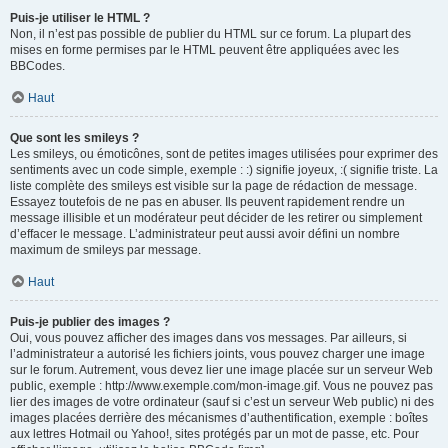
Puis-je utiliser le HTML ?
Non, il n’est pas possible de publier du HTML sur ce forum. La plupart des
mises en forme permises par le HTML peuvent être appliquées avec les
BBCodes.
Haut
Que sont les smileys ?
Les smileys, ou émoticônes, sont de petites images utilisées pour exprimer des
sentiments avec un code simple, exemple : :) signifie joyeux, :( signifie triste. La
liste complète des smileys est visible sur la page de rédaction de message.
Essayez toutefois de ne pas en abuser. Ils peuvent rapidement rendre un
message illisible et un modérateur peut décider de les retirer ou simplement
d’effacer le message. L’administrateur peut aussi avoir défini un nombre
maximum de smileys par message.
Haut
Puis-je publier des images ?
Oui, vous pouvez afficher des images dans vos messages. Par ailleurs, si
l’administrateur a autorisé les fichiers joints, vous pouvez charger une image
sur le forum. Autrement, vous devez lier une image placée sur un serveur Web
public, exemple : http://www.exemple.com/mon-image.gif. Vous ne pouvez pas
lier des images de votre ordinateur (sauf si c’est un serveur Web public) ni des
images placées derrière des mécanismes d’authentification, exemple : boîtes
aux lettres Hotmail ou Yahoo!, sites protégés par un mot de passe, etc. Pour