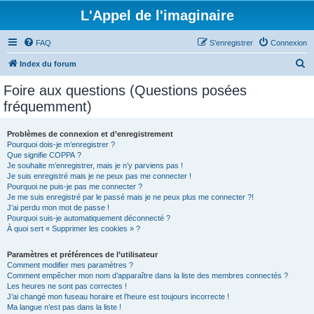
L'Appel de l'imaginaire
FAQ
S’enregistrer
Connexion
R
Index du forum
e
Foire aux questions (Questions posées
c
fréquemment)
h
e
Problèmes de connexion et d’enregistrement
Pourquoi dois-je m’enregistrer ?
r
Que signifie COPPA ?
c
Je souhaite m’enregistrer, mais je n’y parviens pas !
Je suis enregistré mais je ne peux pas me connecter !
h
Pourquoi ne puis-je pas me connecter ?
Je me suis enregistré par le passé mais je ne peux plus me connecter ?!
e
J’ai perdu mon mot de passe !
r
Pourquoi suis-je automatiquement déconnecté ?
À quoi sert « Supprimer les cookies » ?
Paramètres et préférences de l’utilisateur
Comment modifier mes paramètres ?
Comment empêcher mon nom d’apparaître dans la liste des membres connectés ?
Les heures ne sont pas correctes !
J’ai changé mon fuseau horaire et l’heure est toujours incorrecte !
Ma langue n’est pas dans la liste !