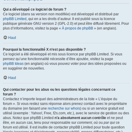
Qui a développé ce logiciel de forum ?
Ce logiciel (dans sa version non modifiée) est développé et distribué par
phpBB Limited
, qui en a les droits d’auteur. Il est publié sous la licence
publique générale GNU version 2 (GPL-2.0) et peut être diffusé librement. Pour
plus d’informations, visitez la page «
À propos de phpBB
» (en anglais).
Haut
Pourquoi la fonctionnalité X n’est pas disponible ?
Ce logiciel a été développé et mis sous licence par phpBB Limited. Si vous
pensez qu’une fonctionnalité nécessite d’être ajoutée, visitez la page
phpBB Ideas
(en anglais) où vous pouvez voter pour des idées proposées ou
en suggérer de nouvelles.
Haut
Qui contacter pour les abus ou les questions légales concernant ce
forum ?
Contactez n’importe lequel des administrateurs de la liste « L’équipe du
forum ». Si vous restez sans réponse alors prenez contact avec le propriétaire
du domaine (en faisant une
recherche sur whois
) ou si un service gratuit est
utilisé (exemple : Yahoo!, Free, f2s.com, etc.), avec le service de gestion ou des
abus. Notez que phpBB Limited
n’a absolument aucun contrôle
et ne peut
être, en aucun cas, tenu pour responsable sur
comment
,
où
ou
par qui
ce
forum est utilisé. Il est inutile de contacter phpBB Limited pour toute question