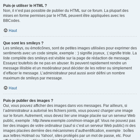
Puis-je utiliser le HTML ?
Non, il n’est pas possible de publier du HTML sur ce forum. La plupart des
mises en forme permises par le HTML peuvent être appliquées avec les
BBCodes.
Haut
Que sont les smileys ?
Les smileys, ou émoticônes, sont de petites images utilisées pour exprimer des
sentiments avec un code simple, exemple : :) signifie joyeux, :( signifie triste. La
liste complète des smileys est visible sur la page de rédaction de message.
Essayez toutefois de ne pas en abuser. Ils peuvent rapidement rendre un
message illisible et un modérateur peut décider de les retirer ou simplement
d’effacer le message. L’administrateur peut aussi avoir défini un nombre
maximum de smileys par message.
Haut
Puis-je publier des images ?
Oui, vous pouvez afficher des images dans vos messages. Par ailleurs, si
l’administrateur a autorisé les fichiers joints, vous pouvez charger une image
sur le forum. Autrement, vous devez lier une image placée sur un serveur Web
public, exemple : http://www.exemple.com/mon-image.gif. Vous ne pouvez pas
lier des images de votre ordinateur (sauf si c’est un serveur Web public) ni des
images placées derrière des mécanismes d’authentification, exemple : boîtes
aux lettres Hotmail ou Yahoo!, sites protégés par un mot de passe, etc. Pour