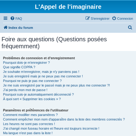
L'Appel de l'imaginaire
FAQ
S’enregistrer
Connexion
R
Index du forum
e
Foire aux questions (Questions posées
c
fréquemment)
h
e
Problèmes de connexion et d’enregistrement
Pourquoi dois-je m’enregistrer ?
r
Que signifie COPPA ?
c
Je souhaite m’enregistrer, mais je n’y parviens pas !
Je suis enregistré mais je ne peux pas me connecter !
h
Pourquoi ne puis-je pas me connecter ?
Je me suis enregistré par le passé mais je ne peux plus me connecter ?!
e
J’ai perdu mon mot de passe !
r
Pourquoi suis-je automatiquement déconnecté ?
À quoi sert « Supprimer les cookies » ?
Paramètres et préférences de l’utilisateur
Comment modifier mes paramètres ?
Comment empêcher mon nom d’apparaître dans la liste des membres connectés ?
Les heures ne sont pas correctes !
J’ai changé mon fuseau horaire et l’heure est toujours incorrecte !
Ma langue n’est pas dans la liste !