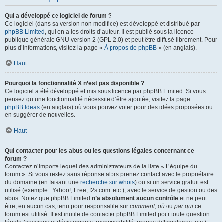
Qui a développé ce logiciel de forum ?
Ce logiciel (dans sa version non modifiée) est développé et distribué par
phpBB Limited
, qui en a les droits d’auteur. Il est publié sous la licence
publique générale GNU version 2 (GPL-2.0) et peut être diffusé librement. Pour
plus d’informations, visitez la page «
À propos de phpBB
» (en anglais).
Haut
Pourquoi la fonctionnalité X n’est pas disponible ?
Ce logiciel a été développé et mis sous licence par phpBB Limited. Si vous
pensez qu’une fonctionnalité nécessite d’être ajoutée, visitez la page
phpBB Ideas
(en anglais) où vous pouvez voter pour des idées proposées ou
en suggérer de nouvelles.
Haut
Qui contacter pour les abus ou les questions légales concernant ce
forum ?
Contactez n’importe lequel des administrateurs de la liste « L’équipe du
forum ». Si vous restez sans réponse alors prenez contact avec le propriétaire
du domaine (en faisant une
recherche sur whois
) ou si un service gratuit est
utilisé (exemple : Yahoo!, Free, f2s.com, etc.), avec le service de gestion ou des
abus. Notez que phpBB Limited
n’a absolument aucun contrôle
et ne peut
être, en aucun cas, tenu pour responsable sur
comment
,
où
ou
par qui
ce
forum est utilisé. Il est inutile de contacter phpBB Limited pour toute question