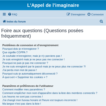
L'Appel de l'imaginaire
FAQ
S’enregistrer
Connexion
R
Index du forum
e
Foire aux questions (Questions posées
c
fréquemment)
h
e
Problèmes de connexion et d’enregistrement
Pourquoi dois-je m’enregistrer ?
r
Que signifie COPPA ?
c
Je souhaite m’enregistrer, mais je n’y parviens pas !
Je suis enregistré mais je ne peux pas me connecter !
h
Pourquoi ne puis-je pas me connecter ?
Je me suis enregistré par le passé mais je ne peux plus me connecter ?!
e
J’ai perdu mon mot de passe !
r
Pourquoi suis-je automatiquement déconnecté ?
À quoi sert « Supprimer les cookies » ?
Paramètres et préférences de l’utilisateur
Comment modifier mes paramètres ?
Comment empêcher mon nom d’apparaître dans la liste des membres connectés ?
Les heures ne sont pas correctes !
J’ai changé mon fuseau horaire et l’heure est toujours incorrecte !
Ma langue n’est pas dans la liste !