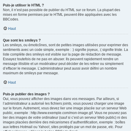
Puis-je utiliser le HTML ?
Non, il n’est pas possible de publier du HTML sur ce forum. La plupart des
mises en forme permises par le HTML peuvent être appliquées avec les
BBCodes.
Haut
Que sont les smileys ?
Les smileys, ou émoticônes, sont de petites images utilisées pour exprimer des
sentiments avec un code simple, exemple : :) signifie joyeux, :( signifie triste. La
liste complète des smileys est visible sur la page de rédaction de message.
Essayez toutefois de ne pas en abuser. Ils peuvent rapidement rendre un
message illisible et un modérateur peut décider de les retirer ou simplement
d’effacer le message. L’administrateur peut aussi avoir défini un nombre
maximum de smileys par message.
Haut
Puis-je publier des images ?
Oui, vous pouvez afficher des images dans vos messages. Par ailleurs, si
l’administrateur a autorisé les fichiers joints, vous pouvez charger une image
sur le forum. Autrement, vous devez lier une image placée sur un serveur Web
public, exemple : http://www.exemple.com/mon-image.gif. Vous ne pouvez pas
lier des images de votre ordinateur (sauf si c’est un serveur Web public) ni des
images placées derrière des mécanismes d’authentification, exemple : boîtes
aux lettres Hotmail ou Yahoo!, sites protégés par un mot de passe, etc. Pour