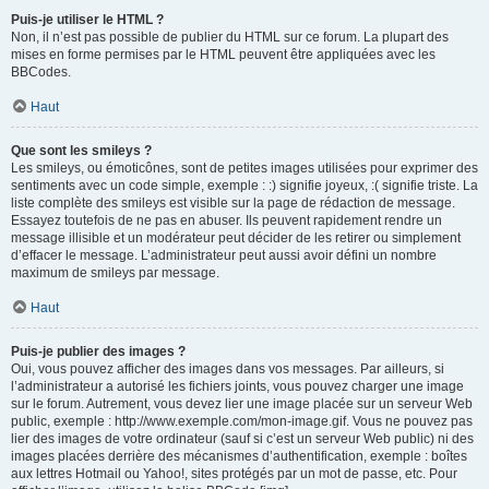
Puis-je utiliser le HTML ?
Non, il n’est pas possible de publier du HTML sur ce forum. La plupart des
mises en forme permises par le HTML peuvent être appliquées avec les
BBCodes.
Haut
Que sont les smileys ?
Les smileys, ou émoticônes, sont de petites images utilisées pour exprimer des
sentiments avec un code simple, exemple : :) signifie joyeux, :( signifie triste. La
liste complète des smileys est visible sur la page de rédaction de message.
Essayez toutefois de ne pas en abuser. Ils peuvent rapidement rendre un
message illisible et un modérateur peut décider de les retirer ou simplement
d’effacer le message. L’administrateur peut aussi avoir défini un nombre
maximum de smileys par message.
Haut
Puis-je publier des images ?
Oui, vous pouvez afficher des images dans vos messages. Par ailleurs, si
l’administrateur a autorisé les fichiers joints, vous pouvez charger une image
sur le forum. Autrement, vous devez lier une image placée sur un serveur Web
public, exemple : http://www.exemple.com/mon-image.gif. Vous ne pouvez pas
lier des images de votre ordinateur (sauf si c’est un serveur Web public) ni des
images placées derrière des mécanismes d’authentification, exemple : boîtes
aux lettres Hotmail ou Yahoo!, sites protégés par un mot de passe, etc. Pour