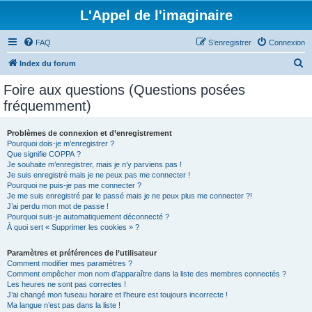
L'Appel de l'imaginaire
FAQ
S’enregistrer
Connexion
R
Index du forum
e
Foire aux questions (Questions posées
c
fréquemment)
h
e
Problèmes de connexion et d’enregistrement
Pourquoi dois-je m’enregistrer ?
r
Que signifie COPPA ?
c
Je souhaite m’enregistrer, mais je n’y parviens pas !
Je suis enregistré mais je ne peux pas me connecter !
h
Pourquoi ne puis-je pas me connecter ?
Je me suis enregistré par le passé mais je ne peux plus me connecter ?!
e
J’ai perdu mon mot de passe !
r
Pourquoi suis-je automatiquement déconnecté ?
À quoi sert « Supprimer les cookies » ?
Paramètres et préférences de l’utilisateur
Comment modifier mes paramètres ?
Comment empêcher mon nom d’apparaître dans la liste des membres connectés ?
Les heures ne sont pas correctes !
J’ai changé mon fuseau horaire et l’heure est toujours incorrecte !
Ma langue n’est pas dans la liste !