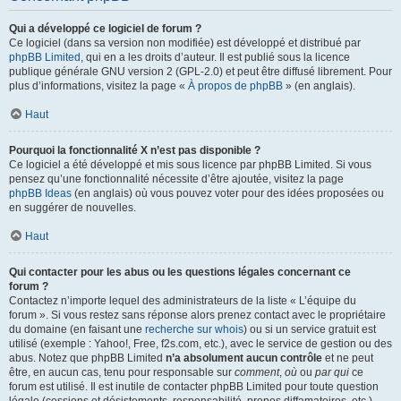
Qui a développé ce logiciel de forum ?
Ce logiciel (dans sa version non modifiée) est développé et distribué par
phpBB Limited
, qui en a les droits d’auteur. Il est publié sous la licence
publique générale GNU version 2 (GPL-2.0) et peut être diffusé librement. Pour
plus d’informations, visitez la page «
À propos de phpBB
» (en anglais).
Haut
Pourquoi la fonctionnalité X n’est pas disponible ?
Ce logiciel a été développé et mis sous licence par phpBB Limited. Si vous
pensez qu’une fonctionnalité nécessite d’être ajoutée, visitez la page
phpBB Ideas
(en anglais) où vous pouvez voter pour des idées proposées ou
en suggérer de nouvelles.
Haut
Qui contacter pour les abus ou les questions légales concernant ce
forum ?
Contactez n’importe lequel des administrateurs de la liste « L’équipe du
forum ». Si vous restez sans réponse alors prenez contact avec le propriétaire
du domaine (en faisant une
recherche sur whois
) ou si un service gratuit est
utilisé (exemple : Yahoo!, Free, f2s.com, etc.), avec le service de gestion ou des
abus. Notez que phpBB Limited
n’a absolument aucun contrôle
et ne peut
être, en aucun cas, tenu pour responsable sur
comment
,
où
ou
par qui
ce
forum est utilisé. Il est inutile de contacter phpBB Limited pour toute question