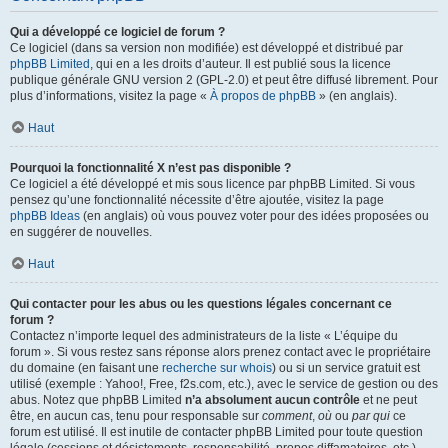
Qui a développé ce logiciel de forum ?
Ce logiciel (dans sa version non modifiée) est développé et distribué par
phpBB Limited
, qui en a les droits d’auteur. Il est publié sous la licence
publique générale GNU version 2 (GPL-2.0) et peut être diffusé librement. Pour
plus d’informations, visitez la page «
À propos de phpBB
» (en anglais).
Haut
Pourquoi la fonctionnalité X n’est pas disponible ?
Ce logiciel a été développé et mis sous licence par phpBB Limited. Si vous
pensez qu’une fonctionnalité nécessite d’être ajoutée, visitez la page
phpBB Ideas
(en anglais) où vous pouvez voter pour des idées proposées ou
en suggérer de nouvelles.
Haut
Qui contacter pour les abus ou les questions légales concernant ce
forum ?
Contactez n’importe lequel des administrateurs de la liste « L’équipe du
forum ». Si vous restez sans réponse alors prenez contact avec le propriétaire
du domaine (en faisant une
recherche sur whois
) ou si un service gratuit est
utilisé (exemple : Yahoo!, Free, f2s.com, etc.), avec le service de gestion ou des
abus. Notez que phpBB Limited
n’a absolument aucun contrôle
et ne peut
être, en aucun cas, tenu pour responsable sur
comment
,
où
ou
par qui
ce
forum est utilisé. Il est inutile de contacter phpBB Limited pour toute question