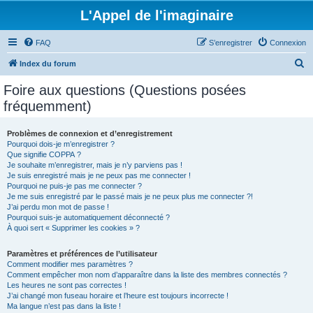
L'Appel de l'imaginaire
FAQ
S’enregistrer
Connexion
R
Index du forum
e
Foire aux questions (Questions posées
c
fréquemment)
h
e
Problèmes de connexion et d’enregistrement
Pourquoi dois-je m’enregistrer ?
r
Que signifie COPPA ?
c
Je souhaite m’enregistrer, mais je n’y parviens pas !
Je suis enregistré mais je ne peux pas me connecter !
h
Pourquoi ne puis-je pas me connecter ?
Je me suis enregistré par le passé mais je ne peux plus me connecter ?!
e
J’ai perdu mon mot de passe !
r
Pourquoi suis-je automatiquement déconnecté ?
À quoi sert « Supprimer les cookies » ?
Paramètres et préférences de l’utilisateur
Comment modifier mes paramètres ?
Comment empêcher mon nom d’apparaître dans la liste des membres connectés ?
Les heures ne sont pas correctes !
J’ai changé mon fuseau horaire et l’heure est toujours incorrecte !
Ma langue n’est pas dans la liste !