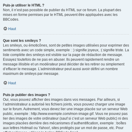
Puis-je utiliser le HTML ?
Non, il n’est pas possible de publier du HTML sur ce forum. La plupart des
mises en forme permises par le HTML peuvent être appliquées avec les
BBCodes.
Haut
Que sont les smileys ?
Les smileys, ou émoticônes, sont de petites images utilisées pour exprimer des
sentiments avec un code simple, exemple : :) signifie joyeux, :( signifie triste. La
liste complète des smileys est visible sur la page de rédaction de message.
Essayez toutefois de ne pas en abuser. Ils peuvent rapidement rendre un
message illisible et un modérateur peut décider de les retirer ou simplement
d’effacer le message. L’administrateur peut aussi avoir défini un nombre
maximum de smileys par message.
Haut
Puis-je publier des images ?
Oui, vous pouvez afficher des images dans vos messages. Par ailleurs, si
l’administrateur a autorisé les fichiers joints, vous pouvez charger une image
sur le forum. Autrement, vous devez lier une image placée sur un serveur Web
public, exemple : http://www.exemple.com/mon-image.gif. Vous ne pouvez pas
lier des images de votre ordinateur (sauf si c’est un serveur Web public) ni des
images placées derrière des mécanismes d’authentification, exemple : boîtes
aux lettres Hotmail ou Yahoo!, sites protégés par un mot de passe, etc. Pour