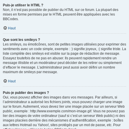
Puis-je utiliser le HTML ?
Non, il n’est pas possible de publier du HTML sur ce forum. La plupart des
mises en forme permises par le HTML peuvent être appliquées avec les
BBCodes.
Haut
Que sont les smileys ?
Les smileys, ou émoticônes, sont de petites images utilisées pour exprimer des
sentiments avec un code simple, exemple : :) signifie joyeux, :( signifie triste. La
liste complète des smileys est visible sur la page de rédaction de message.
Essayez toutefois de ne pas en abuser. Ils peuvent rapidement rendre un
message illisible et un modérateur peut décider de les retirer ou simplement
d’effacer le message. L’administrateur peut aussi avoir défini un nombre
maximum de smileys par message.
Haut
Puis-je publier des images ?
Oui, vous pouvez afficher des images dans vos messages. Par ailleurs, si
l’administrateur a autorisé les fichiers joints, vous pouvez charger une image
sur le forum. Autrement, vous devez lier une image placée sur un serveur Web
public, exemple : http://www.exemple.com/mon-image.gif. Vous ne pouvez pas
lier des images de votre ordinateur (sauf si c’est un serveur Web public) ni des
images placées derrière des mécanismes d’authentification, exemple : boîtes
aux lettres Hotmail ou Yahoo!, sites protégés par un mot de passe, etc. Pour