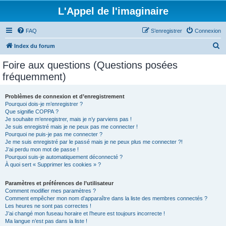
L'Appel de l'imaginaire
FAQ
S’enregistrer
Connexion
R
Index du forum
e
Foire aux questions (Questions posées
c
fréquemment)
h
e
Problèmes de connexion et d’enregistrement
Pourquoi dois-je m’enregistrer ?
r
Que signifie COPPA ?
c
Je souhaite m’enregistrer, mais je n’y parviens pas !
Je suis enregistré mais je ne peux pas me connecter !
h
Pourquoi ne puis-je pas me connecter ?
Je me suis enregistré par le passé mais je ne peux plus me connecter ?!
e
J’ai perdu mon mot de passe !
r
Pourquoi suis-je automatiquement déconnecté ?
À quoi sert « Supprimer les cookies » ?
Paramètres et préférences de l’utilisateur
Comment modifier mes paramètres ?
Comment empêcher mon nom d’apparaître dans la liste des membres connectés ?
Les heures ne sont pas correctes !
J’ai changé mon fuseau horaire et l’heure est toujours incorrecte !
Ma langue n’est pas dans la liste !