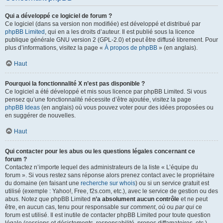
Qui a développé ce logiciel de forum ?
Ce logiciel (dans sa version non modifiée) est développé et distribué par
phpBB Limited
, qui en a les droits d’auteur. Il est publié sous la licence
publique générale GNU version 2 (GPL-2.0) et peut être diffusé librement. Pour
plus d’informations, visitez la page «
À propos de phpBB
» (en anglais).
Haut
Pourquoi la fonctionnalité X n’est pas disponible ?
Ce logiciel a été développé et mis sous licence par phpBB Limited. Si vous
pensez qu’une fonctionnalité nécessite d’être ajoutée, visitez la page
phpBB Ideas
(en anglais) où vous pouvez voter pour des idées proposées ou
en suggérer de nouvelles.
Haut
Qui contacter pour les abus ou les questions légales concernant ce
forum ?
Contactez n’importe lequel des administrateurs de la liste « L’équipe du
forum ». Si vous restez sans réponse alors prenez contact avec le propriétaire
du domaine (en faisant une
recherche sur whois
) ou si un service gratuit est
utilisé (exemple : Yahoo!, Free, f2s.com, etc.), avec le service de gestion ou des
abus. Notez que phpBB Limited
n’a absolument aucun contrôle
et ne peut
être, en aucun cas, tenu pour responsable sur
comment
,
où
ou
par qui
ce
forum est utilisé. Il est inutile de contacter phpBB Limited pour toute question