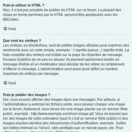
Puis-je utiliser le HTML ?
Non, il n’est pas possible de publier du HTML sur ce forum. La plupart des
mises en forme permises par le HTML peuvent être appliquées avec les
BBCodes.
Haut
Que sont les smileys ?
Les smileys, ou émoticônes, sont de petites images utilisées pour exprimer des
sentiments avec un code simple, exemple : :) signifie joyeux, :( signifie triste. La
liste complète des smileys est visible sur la page de rédaction de message.
Essayez toutefois de ne pas en abuser. Ils peuvent rapidement rendre un
message illisible et un modérateur peut décider de les retirer ou simplement
d’effacer le message. L’administrateur peut aussi avoir défini un nombre
maximum de smileys par message.
Haut
Puis-je publier des images ?
Oui, vous pouvez afficher des images dans vos messages. Par ailleurs, si
l’administrateur a autorisé les fichiers joints, vous pouvez charger une image
sur le forum. Autrement, vous devez lier une image placée sur un serveur Web
public, exemple : http://www.exemple.com/mon-image.gif. Vous ne pouvez pas
lier des images de votre ordinateur (sauf si c’est un serveur Web public) ni des
images placées derrière des mécanismes d’authentification, exemple : boîtes
aux lettres Hotmail ou Yahoo!, sites protégés par un mot de passe, etc. Pour