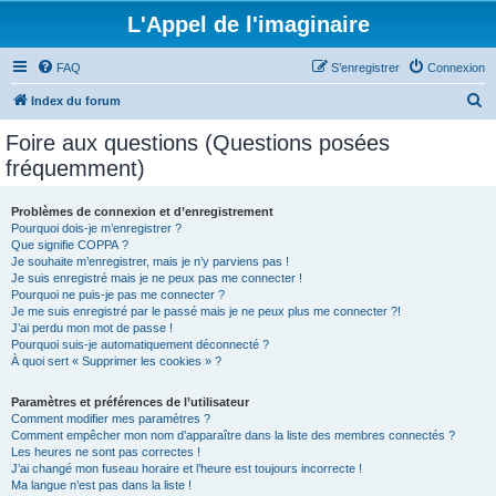
L'Appel de l'imaginaire
FAQ
S’enregistrer
Connexion
R
Index du forum
e
Foire aux questions (Questions posées
c
fréquemment)
h
e
Problèmes de connexion et d’enregistrement
Pourquoi dois-je m’enregistrer ?
r
Que signifie COPPA ?
c
Je souhaite m’enregistrer, mais je n’y parviens pas !
Je suis enregistré mais je ne peux pas me connecter !
h
Pourquoi ne puis-je pas me connecter ?
Je me suis enregistré par le passé mais je ne peux plus me connecter ?!
e
J’ai perdu mon mot de passe !
r
Pourquoi suis-je automatiquement déconnecté ?
À quoi sert « Supprimer les cookies » ?
Paramètres et préférences de l’utilisateur
Comment modifier mes paramètres ?
Comment empêcher mon nom d’apparaître dans la liste des membres connectés ?
Les heures ne sont pas correctes !
J’ai changé mon fuseau horaire et l’heure est toujours incorrecte !
Ma langue n’est pas dans la liste !