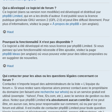
Qui a développé ce logiciel de forum ?
Ce logiciel (dans sa version non modifiée) est développé et distribué par
phpBB Limited
, qui en a les droits d’auteur. Il est publié sous la licence
publique générale GNU version 2 (GPL-2.0) et peut être diffusé librement. Pour
plus d’informations, visitez la page «
À propos de phpBB
» (en anglais).
Haut
Pourquoi la fonctionnalité X n’est pas disponible ?
Ce logiciel a été développé et mis sous licence par phpBB Limited. Si vous
pensez qu’une fonctionnalité nécessite d’être ajoutée, visitez la page
phpBB Ideas
(en anglais) où vous pouvez voter pour des idées proposées ou
en suggérer de nouvelles.
Haut
Qui contacter pour les abus ou les questions légales concernant ce
forum ?
Contactez n’importe lequel des administrateurs de la liste « L’équipe du
forum ». Si vous restez sans réponse alors prenez contact avec le propriétaire
du domaine (en faisant une
recherche sur whois
) ou si un service gratuit est
utilisé (exemple : Yahoo!, Free, f2s.com, etc.), avec le service de gestion ou des
abus. Notez que phpBB Limited
n’a absolument aucun contrôle
et ne peut
être, en aucun cas, tenu pour responsable sur
comment
,
où
ou
par qui
ce
forum est utilisé. Il est inutile de contacter phpBB Limited pour toute question