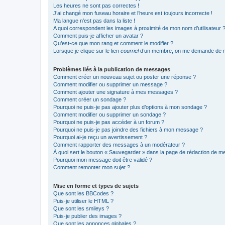
Les heures ne sont pas correctes !
J’ai changé mon fuseau horaire et l’heure est toujours incorrecte !
Ma langue n’est pas dans la liste !
A quoi correspondent les images à proximité de mon nom d’utilisateur 
Comment puis-je afficher un avatar ?
Qu’est-ce que mon rang et comment le modifier ?
Lorsque je clique sur le lien
courriel
d’un membre, on me demande de m
Problèmes liés à la publication de messages
Comment créer un nouveau sujet ou poster une réponse ?
Comment modifier ou supprimer un message ?
Comment ajouter une signature à mes messages ?
Comment créer un sondage ?
Pourquoi ne puis-je pas ajouter plus d’options à mon sondage ?
Comment modifier ou supprimer un sondage ?
Pourquoi ne puis-je pas accéder à un forum ?
Pourquoi ne puis-je pas joindre des fichiers à mon message ?
Pourquoi ai-je reçu un avertissement ?
Comment rapporter des messages à un modérateur ?
À quoi sert le bouton « Sauvegarder » dans la page de rédaction de 
Pourquoi mon message doit être validé ?
Comment remonter mon sujet ?
Mise en forme et types de sujets
Que sont les BBCodes ?
Puis-je utiliser le HTML ?
Que sont les smileys ?
Puis-je publier des images ?
Que sont les annonces globales ?