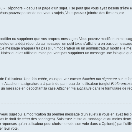
 « Répondre » depuis la page d’un sujet. Il se peut que vous ayez besoin d’être e
: Vous
pouvez
poster de nouveaux sujets, Vous
pouvez
joindre des fichiers, etc.
modifier ou supprimer que vos propres messages. Vous pouvez modifier un message
lqu’un a déjà répondu au message, un petit texte s’affichera en bas du message ind
n. Ce message n’apparaîtra pas si un modérateur ou un administrateur modifie le mes
ive. Notez que les utilisateurs ne peuvent pas supprimer un message une fois que qu
e l’utilisateur. Une fois créée, vous pouvez cocher
Attacher ma signature
sur le fo
 « Attacher ma signature » à partir du panneau de l’utilisateur (onglet
Préférences 
 à un message en décochant la case
Attacher ma signature
dans le formulaire de ré
ouveau sujet ou la modification du premier message d’un sujet (si vous en avez les p
 le droit de créer des sondages). Saisissez le titre du sondage et au moins deux o
onses qu’un utilisateur peut choisir lors de son vote dans « Option(s) par l’utilis
er leur vote.