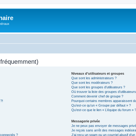
naire
énéraux
s fréquemment)
Niveaux d’utilisateurs et groupes
Que sont les administrateurs ?
Que sont les modérateurs ?
Que sont les groupes d’utilisateurs ?
Où trouver la liste des groupes d’utilisateur
Comment devenir chef de groupe ?
 ?!
Pourquoi certains membres apparaissent dan
Qu’est-ce qu’un « Groupe par défaut » ?
Qu’est-ce que le lien « L’équipe du forum » 
Messagerie privée
Je ne peux pas envoyer de messages privé
Je reçois sans arrêt des messages indésira
 connectés ?
J’ai reçu un spam ou un courriel abusif d’u