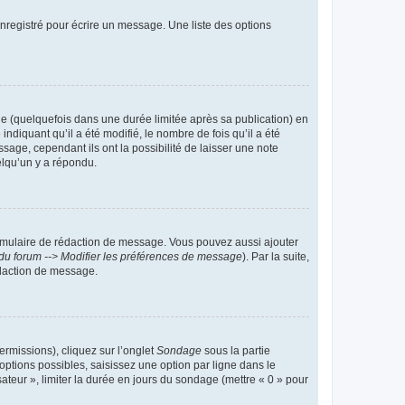
nregistré pour écrire un message. Une liste des options
 (quelquefois dans une durée limitée après sa publication) en
iquant qu’il a été modifié, le nombre de fois qu’il a été
sage, cependant ils ont la possibilité de laisser une note
elqu’un y a répondu.
rmulaire de rédaction de message. Vous pouvez aussi ajouter
du forum --> Modifier les préférences de message
). Par la suite,
daction de message.
ermissions), cliquez sur l’onglet
Sondage
sous la partie
ptions possibles, saisissez une option par ligne dans le
ateur », limiter la durée en jours du sondage (mettre « 0 » pour