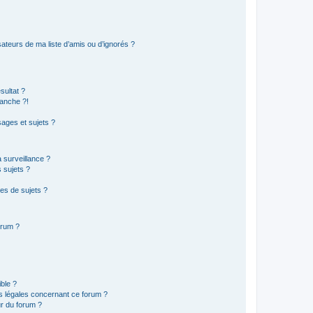
ateurs de ma liste d’amis ou d’ignorés ?
sultat ?
anche ?!
ages et sujets ?
a surveillance ?
 sujets ?
es de sujets ?
orum ?
ible ?
ns légales concernant ce forum ?
r du forum ?