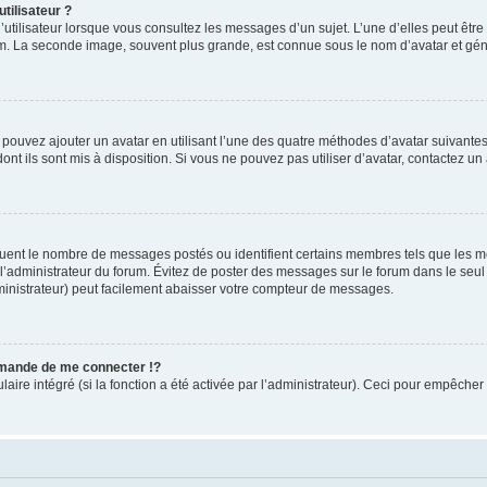
tilisateur ?
utilisateur lorsque vous consultez les messages d’un sujet. L’une d’elles peut êtr
rum. La seconde image, souvent plus grande, est connue sous le nom d’avatar et 
s pouvez ajouter un avatar en utilisant l’une des quatre méthodes d’avatar suivantes 
ont ils sont mis à disposition. Si vous ne pouvez pas utiliser d’avatar, contactez un
iquent le nombre de messages postés ou identifient certains membres tels que les 
ar l’administrateur du forum. Évitez de poster des messages sur le forum dans le seu
ministrateur) peut facilement abaisser votre compteur de messages.
mande de me connecter !?
re intégré (si la fonction a été activée par l’administrateur). Ceci pour empêcher l’u