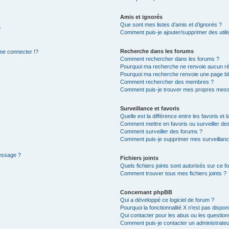
Amis et ignorés
Que sont mes listes d’amis et d’ignorés ?
?
Comment puis-je ajouter/supprimer des utilis
Recherche dans les forums
e connecter !?
Comment rechercher dans les forums ?
Pourquoi ma recherche ne renvoie aucun ré
Pourquoi ma recherche renvoie une page bl
Comment rechercher des membres ?
Comment puis-je trouver mes propres mess
Surveillance et favoris
Quelle est la différence entre les favoris et l
Comment mettre en favoris ou surveiller des
Comment surveiller des forums ?
Comment puis-je supprimer mes surveillanc
message ?
Fichiers joints
Quels fichiers joints sont autorisés sur ce f
Comment trouver tous mes fichiers joints ?
Concernant phpBB
Qui a développé ce logiciel de forum ?
Pourquoi la fonctionnalité X n’est pas dispon
Qui contacter pour les abus ou les questio
Comment puis-je contacter un administrateu