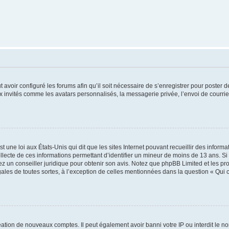
t avoir configuré les forums afin qu’il soit nécessaire de s’enregistrer pour poster
x invités comme les avatars personnalisés, la messagerie privée, l’envoi de courri
t une loi aux États-Unis qui dit que les sites Internet pouvant recueillir des infor
ollecte de ces informations permettant d’identifier un mineur de moins de 13 ans. S
tez un conseiller juridique pour obtenir son avis. Notez que phpBB Limited et les pr
gales de toutes sortes, à l’exception de celles mentionnées dans la question « Qui
réation de nouveaux comptes. Il peut également avoir banni votre IP ou interdit le no