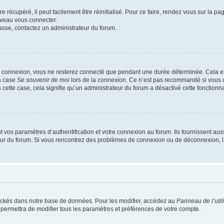
 récupéré, il peut facilement être réinitialisé. Pour ce faire, rendez vous sur la p
uveau vous connecter.
passe, contactez un administrateur du forum.
e connexion, vous ne resterez connecté que pendant une durée déterminée. Cela em
la case
Se souvenir de moi
lors de la connexion. Ce n’est pas recommandé si vous u
s cette case, cela signifie qu’un administrateur du forum a désactivé cette fonctionna
os paramètres d’authentification et votre connexion au forum. Ils fournissent aussi
teur du forum. Si vous rencontrez des problèmes de connexion ou de déconnexion, l
ockés dans notre base de données. Pour les modifier, accédez au
Panneau de l’util
 permettra de modifier tous les paramètres et préférences de votre compte.