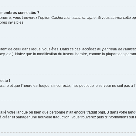
s membres connectés ?
forum », vous trouverez l’option
Cacher mon statut en ligne
. Si vous activez cette o
es invisibles.
ifférent de celui dans lequel vous êtes. Dans ce cas, accédez au
panneau de l’utilisa
ney, etc.). Notez que la modification du fuseau horaire, comme la plupart des para
ecte !
aire et que l’heure est toujours incorrecte, il se peut que le serveur ne soit pas à
installé votre langue ou bien que personne n’ait encore traduit phpBB dans votre l
s à créer et partager une nouvelle traduction. Vous trouverez plus d’informations sur l