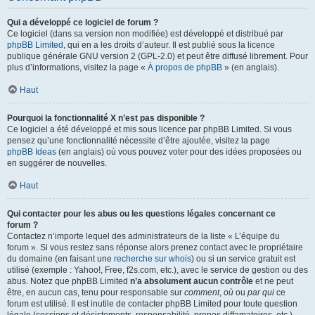
Qui a développé ce logiciel de forum ?
Ce logiciel (dans sa version non modifiée) est développé et distribué par
phpBB Limited
, qui en a les droits d’auteur. Il est publié sous la licence
publique générale GNU version 2 (GPL-2.0) et peut être diffusé librement. Pour
plus d’informations, visitez la page «
À propos de phpBB
» (en anglais).
Haut
Pourquoi la fonctionnalité X n’est pas disponible ?
Ce logiciel a été développé et mis sous licence par phpBB Limited. Si vous
pensez qu’une fonctionnalité nécessite d’être ajoutée, visitez la page
phpBB Ideas
(en anglais) où vous pouvez voter pour des idées proposées ou
en suggérer de nouvelles.
Haut
Qui contacter pour les abus ou les questions légales concernant ce
forum ?
Contactez n’importe lequel des administrateurs de la liste « L’équipe du
forum ». Si vous restez sans réponse alors prenez contact avec le propriétaire
du domaine (en faisant une
recherche sur whois
) ou si un service gratuit est
utilisé (exemple : Yahoo!, Free, f2s.com, etc.), avec le service de gestion ou des
abus. Notez que phpBB Limited
n’a absolument aucun contrôle
et ne peut
être, en aucun cas, tenu pour responsable sur
comment
,
où
ou
par qui
ce
forum est utilisé. Il est inutile de contacter phpBB Limited pour toute question