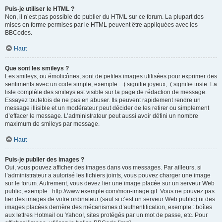
Puis-je utiliser le HTML ?
Non, il n’est pas possible de publier du HTML sur ce forum. La plupart des
mises en forme permises par le HTML peuvent être appliquées avec les
BBCodes.
Haut
Que sont les smileys ?
Les smileys, ou émoticônes, sont de petites images utilisées pour exprimer des
sentiments avec un code simple, exemple : :) signifie joyeux, :( signifie triste. La
liste complète des smileys est visible sur la page de rédaction de message.
Essayez toutefois de ne pas en abuser. Ils peuvent rapidement rendre un
message illisible et un modérateur peut décider de les retirer ou simplement
d’effacer le message. L’administrateur peut aussi avoir défini un nombre
maximum de smileys par message.
Haut
Puis-je publier des images ?
Oui, vous pouvez afficher des images dans vos messages. Par ailleurs, si
l’administrateur a autorisé les fichiers joints, vous pouvez charger une image
sur le forum. Autrement, vous devez lier une image placée sur un serveur Web
public, exemple : http://www.exemple.com/mon-image.gif. Vous ne pouvez pas
lier des images de votre ordinateur (sauf si c’est un serveur Web public) ni des
images placées derrière des mécanismes d’authentification, exemple : boîtes
aux lettres Hotmail ou Yahoo!, sites protégés par un mot de passe, etc. Pour