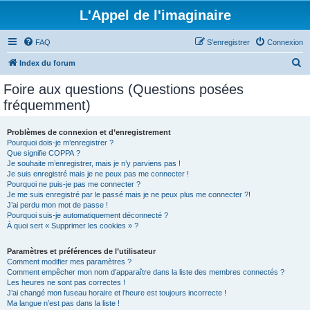
L'Appel de l'imaginaire
FAQ
S’enregistrer
Connexion
R
Index du forum
e
Foire aux questions (Questions posées
c
fréquemment)
h
e
Problèmes de connexion et d’enregistrement
Pourquoi dois-je m’enregistrer ?
r
Que signifie COPPA ?
c
Je souhaite m’enregistrer, mais je n’y parviens pas !
Je suis enregistré mais je ne peux pas me connecter !
h
Pourquoi ne puis-je pas me connecter ?
Je me suis enregistré par le passé mais je ne peux plus me connecter ?!
e
J’ai perdu mon mot de passe !
r
Pourquoi suis-je automatiquement déconnecté ?
À quoi sert « Supprimer les cookies » ?
Paramètres et préférences de l’utilisateur
Comment modifier mes paramètres ?
Comment empêcher mon nom d’apparaître dans la liste des membres connectés ?
Les heures ne sont pas correctes !
J’ai changé mon fuseau horaire et l’heure est toujours incorrecte !
Ma langue n’est pas dans la liste !