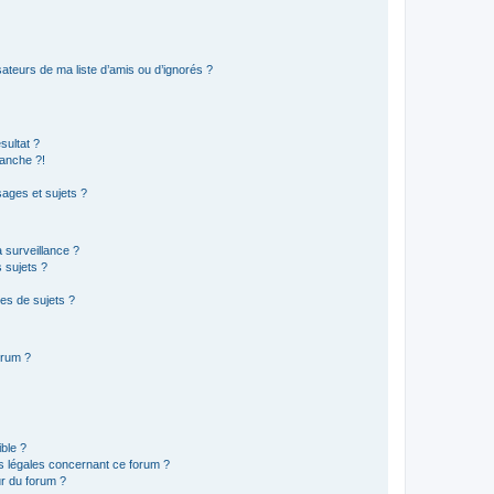
ateurs de ma liste d’amis ou d’ignorés ?
sultat ?
anche ?!
ages et sujets ?
a surveillance ?
 sujets ?
es de sujets ?
orum ?
ible ?
ns légales concernant ce forum ?
r du forum ?