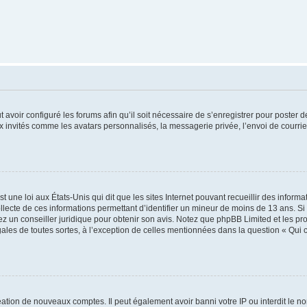
t avoir configuré les forums afin qu’il soit nécessaire de s’enregistrer pour poster
x invités comme les avatars personnalisés, la messagerie privée, l’envoi de courri
t une loi aux États-Unis qui dit que les sites Internet pouvant recueillir des infor
ollecte de ces informations permettant d’identifier un mineur de moins de 13 ans. S
tez un conseiller juridique pour obtenir son avis. Notez que phpBB Limited et les pr
gales de toutes sortes, à l’exception de celles mentionnées dans la question « Qui
réation de nouveaux comptes. Il peut également avoir banni votre IP ou interdit le no