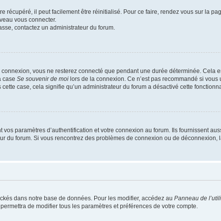
 récupéré, il peut facilement être réinitialisé. Pour ce faire, rendez vous sur la p
uveau vous connecter.
passe, contactez un administrateur du forum.
e connexion, vous ne resterez connecté que pendant une durée déterminée. Cela em
la case
Se souvenir de moi
lors de la connexion. Ce n’est pas recommandé si vous u
s cette case, cela signifie qu’un administrateur du forum a désactivé cette fonctionna
os paramètres d’authentification et votre connexion au forum. Ils fournissent aussi
teur du forum. Si vous rencontrez des problèmes de connexion ou de déconnexion, l
ockés dans notre base de données. Pour les modifier, accédez au
Panneau de l’util
 permettra de modifier tous les paramètres et préférences de votre compte.