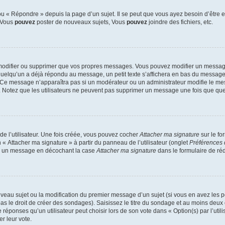
 « Répondre » depuis la page d’un sujet. Il se peut que vous ayez besoin d’être e
: Vous
pouvez
poster de nouveaux sujets, Vous
pouvez
joindre des fichiers, etc.
modifier ou supprimer que vos propres messages. Vous pouvez modifier un message
lqu’un a déjà répondu au message, un petit texte s’affichera en bas du message ind
n. Ce message n’apparaîtra pas si un modérateur ou un administrateur modifie le mes
ive. Notez que les utilisateurs ne peuvent pas supprimer un message une fois que qu
e l’utilisateur. Une fois créée, vous pouvez cocher
Attacher ma signature
sur le fo
 « Attacher ma signature » à partir du panneau de l’utilisateur (onglet
Préférences 
 à un message en décochant la case
Attacher ma signature
dans le formulaire de ré
ouveau sujet ou la modification du premier message d’un sujet (si vous en avez les p
 le droit de créer des sondages). Saisissez le titre du sondage et au moins deux o
onses qu’un utilisateur peut choisir lors de son vote dans « Option(s) par l’utilis
er leur vote.