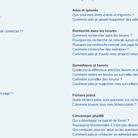
Amis et ignorés
Que sont mes listes d’amis et d’ignorés ?
?
Comment puis-je ajouter/supprimer des utilis
Recherche dans les forums
e connecter !?
Comment rechercher dans les forums ?
Pourquoi ma recherche ne renvoie aucun ré
Pourquoi ma recherche renvoie une page bl
Comment rechercher des membres ?
Comment puis-je trouver mes propres mess
Surveillance et favoris
Quelle est la différence entre les favoris et l
Comment mettre en favoris ou surveiller des
Comment surveiller des forums ?
Comment puis-je supprimer mes surveillanc
message ?
Fichiers joints
Quels fichiers joints sont autorisés sur ce f
Comment trouver tous mes fichiers joints ?
Concernant phpBB
Qui a développé ce logiciel de forum ?
Pourquoi la fonctionnalité X n’est pas dispon
Qui contacter pour les abus ou les questio
Comment puis-je contacter un administrateu