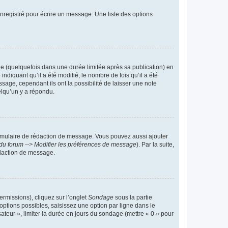
nregistré pour écrire un message. Une liste des options
 (quelquefois dans une durée limitée après sa publication) en
iquant qu’il a été modifié, le nombre de fois qu’il a été
sage, cependant ils ont la possibilité de laisser une note
elqu’un y a répondu.
rmulaire de rédaction de message. Vous pouvez aussi ajouter
du forum --> Modifier les préférences de message
). Par la suite,
daction de message.
ermissions), cliquez sur l’onglet
Sondage
sous la partie
ptions possibles, saisissez une option par ligne dans le
ateur », limiter la durée en jours du sondage (mettre « 0 » pour