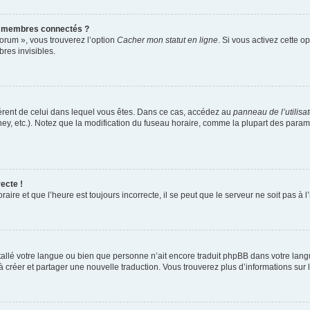
s membres connectés ?
forum », vous trouverez l’option
Cacher mon statut en ligne
. Si vous activez cette o
es invisibles.
ifférent de celui dans lequel vous êtes. Dans ce cas, accédez au
panneau de l’utilisa
ney, etc.). Notez que la modification du fuseau horaire, comme la plupart des para
ecte !
aire et que l’heure est toujours incorrecte, il se peut que le serveur ne soit pas à
installé votre langue ou bien que personne n’ait encore traduit phpBB dans votre l
s à créer et partager une nouvelle traduction. Vous trouverez plus d’informations sur l