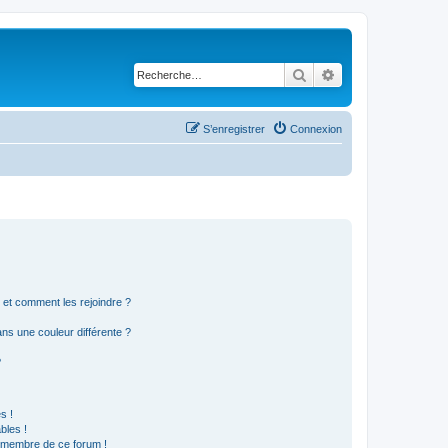
Rechercher
Recherche avancé
S’enregistrer
Connexion
s et comment les rejoindre ?
s une couleur différente ?
?
s !
bles !
n membre de ce forum !