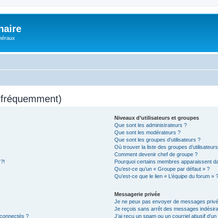
naire
énéraux
s fréquemment)
Niveaux d’utilisateurs et groupes
Que sont les administrateurs ?
Que sont les modérateurs ?
Que sont les groupes d’utilisateurs ?
Où trouver la liste des groupes d’utilisateur
Comment devenir chef de groupe ?
 ?!
Pourquoi certains membres apparaissent dan
Qu’est-ce qu’un « Groupe par défaut » ?
Qu’est-ce que le lien « L’équipe du forum » 
Messagerie privée
Je ne peux pas envoyer de messages privé
Je reçois sans arrêt des messages indésira
 connectés ?
J’ai reçu un spam ou un courriel abusif d’u