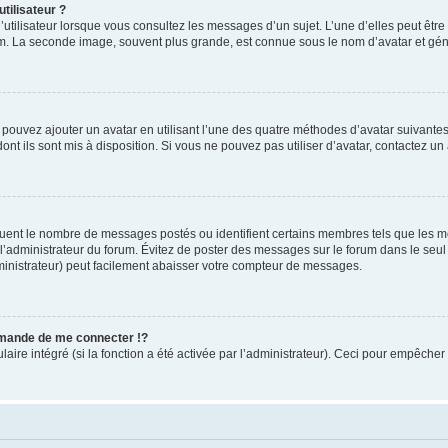
tilisateur ?
utilisateur lorsque vous consultez les messages d’un sujet. L’une d’elles peut êtr
rum. La seconde image, souvent plus grande, est connue sous le nom d’avatar et 
s pouvez ajouter un avatar en utilisant l’une des quatre méthodes d’avatar suivantes 
ont ils sont mis à disposition. Si vous ne pouvez pas utiliser d’avatar, contactez un
iquent le nombre de messages postés ou identifient certains membres tels que les 
ar l’administrateur du forum. Évitez de poster des messages sur le forum dans le seu
ministrateur) peut facilement abaisser votre compteur de messages.
mande de me connecter !?
re intégré (si la fonction a été activée par l’administrateur). Ceci pour empêcher l’u