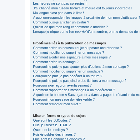
Les heures ne sont pas correctes !
J’ai changé mon fuseau horaire et l’heure est toujours incorrecte !
Ma langue n’est pas dans la liste !
A quoi correspondent les images à proximité de mon nom d’utilisateur 
Comment puis-je afficher un avatar ?
Qu’est-ce que mon rang et comment le modifier ?
Lorsque je clique sur le lien
courriel
d’un membre, on me demande de m
Problèmes liés à la publication de messages
Comment créer un nouveau sujet ou poster une réponse ?
Comment modifier ou supprimer un message ?
Comment ajouter une signature à mes messages ?
Comment créer un sondage ?
Pourquoi ne puis-je pas ajouter plus d’options à mon sondage ?
Comment modifier ou supprimer un sondage ?
Pourquoi ne puis-je pas accéder à un forum ?
Pourquoi ne puis-je pas joindre des fichiers à mon message ?
Pourquoi ai-je reçu un avertissement ?
Comment rapporter des messages à un modérateur ?
À quoi sert le bouton « Sauvegarder » dans la page de rédaction de 
Pourquoi mon message doit être validé ?
Comment remonter mon sujet ?
Mise en forme et types de sujets
Que sont les BBCodes ?
Puis-je utiliser le HTML ?
Que sont les smileys ?
Puis-je publier des images ?
Que sont les annonces globales ?