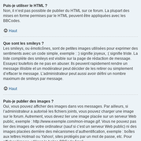
Puis-je utiliser le HTML ?
Non, il n’est pas possible de publier du HTML sur ce forum. La plupart des
mises en forme permises par le HTML peuvent être appliquées avec les
BBCodes.
Haut
Que sont les smileys ?
Les smileys, ou émoticônes, sont de petites images utilisées pour exprimer des
sentiments avec un code simple, exemple : :) signifie joyeux, :( signifie triste. La
liste complète des smileys est visible sur la page de rédaction de message.
Essayez toutefois de ne pas en abuser. Ils peuvent rapidement rendre un
message illisible et un modérateur peut décider de les retirer ou simplement
d’effacer le message. L’administrateur peut aussi avoir défini un nombre
maximum de smileys par message.
Haut
Puis-je publier des images ?
Oui, vous pouvez afficher des images dans vos messages. Par ailleurs, si
l’administrateur a autorisé les fichiers joints, vous pouvez charger une image
sur le forum. Autrement, vous devez lier une image placée sur un serveur Web
public, exemple : http://www.exemple.com/mon-image.gif. Vous ne pouvez pas
lier des images de votre ordinateur (sauf si c’est un serveur Web public) ni des
images placées derrière des mécanismes d’authentification, exemple : boîtes
aux lettres Hotmail ou Yahoo!, sites protégés par un mot de passe, etc. Pour