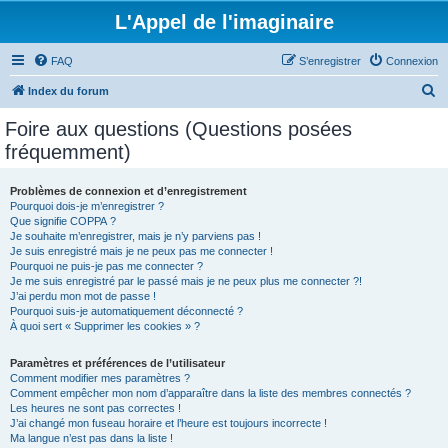
L'Appel de l'imaginaire
FAQ
S’enregistrer
Connexion
R
Index du forum
e
Foire aux questions (Questions posées
c
fréquemment)
h
e
Problèmes de connexion et d’enregistrement
Pourquoi dois-je m’enregistrer ?
r
Que signifie COPPA ?
c
Je souhaite m’enregistrer, mais je n’y parviens pas !
Je suis enregistré mais je ne peux pas me connecter !
h
Pourquoi ne puis-je pas me connecter ?
Je me suis enregistré par le passé mais je ne peux plus me connecter ?!
e
J’ai perdu mon mot de passe !
r
Pourquoi suis-je automatiquement déconnecté ?
À quoi sert « Supprimer les cookies » ?
Paramètres et préférences de l’utilisateur
Comment modifier mes paramètres ?
Comment empêcher mon nom d’apparaître dans la liste des membres connectés ?
Les heures ne sont pas correctes !
J’ai changé mon fuseau horaire et l’heure est toujours incorrecte !
Ma langue n’est pas dans la liste !