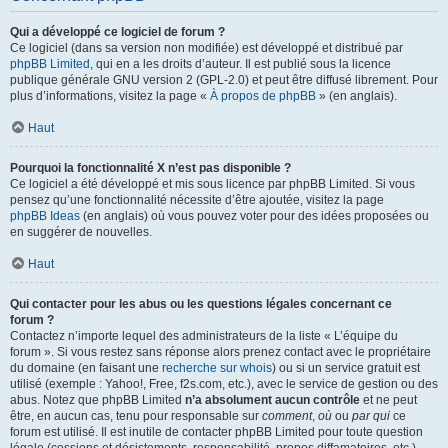
Qui a développé ce logiciel de forum ?
Ce logiciel (dans sa version non modifiée) est développé et distribué par
phpBB Limited
, qui en a les droits d’auteur. Il est publié sous la licence
publique générale GNU version 2 (GPL-2.0) et peut être diffusé librement. Pour
plus d’informations, visitez la page «
À propos de phpBB
» (en anglais).
Haut
Pourquoi la fonctionnalité X n’est pas disponible ?
Ce logiciel a été développé et mis sous licence par phpBB Limited. Si vous
pensez qu’une fonctionnalité nécessite d’être ajoutée, visitez la page
phpBB Ideas
(en anglais) où vous pouvez voter pour des idées proposées ou
en suggérer de nouvelles.
Haut
Qui contacter pour les abus ou les questions légales concernant ce
forum ?
Contactez n’importe lequel des administrateurs de la liste « L’équipe du
forum ». Si vous restez sans réponse alors prenez contact avec le propriétaire
du domaine (en faisant une
recherche sur whois
) ou si un service gratuit est
utilisé (exemple : Yahoo!, Free, f2s.com, etc.), avec le service de gestion ou des
abus. Notez que phpBB Limited
n’a absolument aucun contrôle
et ne peut
être, en aucun cas, tenu pour responsable sur
comment
,
où
ou
par qui
ce
forum est utilisé. Il est inutile de contacter phpBB Limited pour toute question