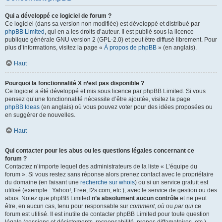
Qui a développé ce logiciel de forum ?
Ce logiciel (dans sa version non modifiée) est développé et distribué par
phpBB Limited
, qui en a les droits d’auteur. Il est publié sous la licence
publique générale GNU version 2 (GPL-2.0) et peut être diffusé librement. Pour
plus d’informations, visitez la page «
À propos de phpBB
» (en anglais).
Haut
Pourquoi la fonctionnalité X n’est pas disponible ?
Ce logiciel a été développé et mis sous licence par phpBB Limited. Si vous
pensez qu’une fonctionnalité nécessite d’être ajoutée, visitez la page
phpBB Ideas
(en anglais) où vous pouvez voter pour des idées proposées ou
en suggérer de nouvelles.
Haut
Qui contacter pour les abus ou les questions légales concernant ce
forum ?
Contactez n’importe lequel des administrateurs de la liste « L’équipe du
forum ». Si vous restez sans réponse alors prenez contact avec le propriétaire
du domaine (en faisant une
recherche sur whois
) ou si un service gratuit est
utilisé (exemple : Yahoo!, Free, f2s.com, etc.), avec le service de gestion ou des
abus. Notez que phpBB Limited
n’a absolument aucun contrôle
et ne peut
être, en aucun cas, tenu pour responsable sur
comment
,
où
ou
par qui
ce
forum est utilisé. Il est inutile de contacter phpBB Limited pour toute question