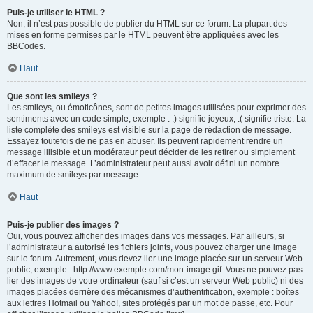
Puis-je utiliser le HTML ?
Non, il n’est pas possible de publier du HTML sur ce forum. La plupart des
mises en forme permises par le HTML peuvent être appliquées avec les
BBCodes.
Haut
Que sont les smileys ?
Les smileys, ou émoticônes, sont de petites images utilisées pour exprimer des
sentiments avec un code simple, exemple : :) signifie joyeux, :( signifie triste. La
liste complète des smileys est visible sur la page de rédaction de message.
Essayez toutefois de ne pas en abuser. Ils peuvent rapidement rendre un
message illisible et un modérateur peut décider de les retirer ou simplement
d’effacer le message. L’administrateur peut aussi avoir défini un nombre
maximum de smileys par message.
Haut
Puis-je publier des images ?
Oui, vous pouvez afficher des images dans vos messages. Par ailleurs, si
l’administrateur a autorisé les fichiers joints, vous pouvez charger une image
sur le forum. Autrement, vous devez lier une image placée sur un serveur Web
public, exemple : http://www.exemple.com/mon-image.gif. Vous ne pouvez pas
lier des images de votre ordinateur (sauf si c’est un serveur Web public) ni des
images placées derrière des mécanismes d’authentification, exemple : boîtes
aux lettres Hotmail ou Yahoo!, sites protégés par un mot de passe, etc. Pour