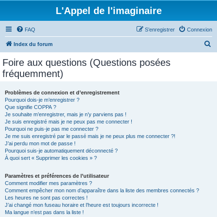
L'Appel de l'imaginaire
FAQ
S’enregistrer
Connexion
R
Index du forum
e
Foire aux questions (Questions posées
c
fréquemment)
h
e
Problèmes de connexion et d’enregistrement
Pourquoi dois-je m’enregistrer ?
r
Que signifie COPPA ?
c
Je souhaite m’enregistrer, mais je n’y parviens pas !
Je suis enregistré mais je ne peux pas me connecter !
h
Pourquoi ne puis-je pas me connecter ?
Je me suis enregistré par le passé mais je ne peux plus me connecter ?!
e
J’ai perdu mon mot de passe !
r
Pourquoi suis-je automatiquement déconnecté ?
À quoi sert « Supprimer les cookies » ?
Paramètres et préférences de l’utilisateur
Comment modifier mes paramètres ?
Comment empêcher mon nom d’apparaître dans la liste des membres connectés ?
Les heures ne sont pas correctes !
J’ai changé mon fuseau horaire et l’heure est toujours incorrecte !
Ma langue n’est pas dans la liste !