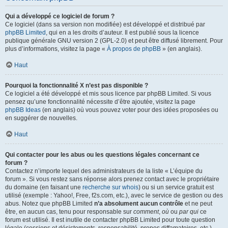
Qui a développé ce logiciel de forum ?
Ce logiciel (dans sa version non modifiée) est développé et distribué par
phpBB Limited
, qui en a les droits d’auteur. Il est publié sous la licence
publique générale GNU version 2 (GPL-2.0) et peut être diffusé librement. Pour
plus d’informations, visitez la page «
À propos de phpBB
» (en anglais).
Haut
Pourquoi la fonctionnalité X n’est pas disponible ?
Ce logiciel a été développé et mis sous licence par phpBB Limited. Si vous
pensez qu’une fonctionnalité nécessite d’être ajoutée, visitez la page
phpBB Ideas
(en anglais) où vous pouvez voter pour des idées proposées ou
en suggérer de nouvelles.
Haut
Qui contacter pour les abus ou les questions légales concernant ce
forum ?
Contactez n’importe lequel des administrateurs de la liste « L’équipe du
forum ». Si vous restez sans réponse alors prenez contact avec le propriétaire
du domaine (en faisant une
recherche sur whois
) ou si un service gratuit est
utilisé (exemple : Yahoo!, Free, f2s.com, etc.), avec le service de gestion ou des
abus. Notez que phpBB Limited
n’a absolument aucun contrôle
et ne peut
être, en aucun cas, tenu pour responsable sur
comment
,
où
ou
par qui
ce
forum est utilisé. Il est inutile de contacter phpBB Limited pour toute question