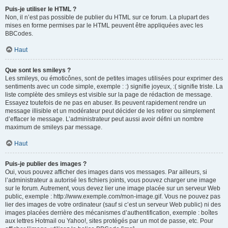
Puis-je utiliser le HTML ?
Non, il n’est pas possible de publier du HTML sur ce forum. La plupart des
mises en forme permises par le HTML peuvent être appliquées avec les
BBCodes.
Haut
Que sont les smileys ?
Les smileys, ou émoticônes, sont de petites images utilisées pour exprimer des
sentiments avec un code simple, exemple : :) signifie joyeux, :( signifie triste. La
liste complète des smileys est visible sur la page de rédaction de message.
Essayez toutefois de ne pas en abuser. Ils peuvent rapidement rendre un
message illisible et un modérateur peut décider de les retirer ou simplement
d’effacer le message. L’administrateur peut aussi avoir défini un nombre
maximum de smileys par message.
Haut
Puis-je publier des images ?
Oui, vous pouvez afficher des images dans vos messages. Par ailleurs, si
l’administrateur a autorisé les fichiers joints, vous pouvez charger une image
sur le forum. Autrement, vous devez lier une image placée sur un serveur Web
public, exemple : http://www.exemple.com/mon-image.gif. Vous ne pouvez pas
lier des images de votre ordinateur (sauf si c’est un serveur Web public) ni des
images placées derrière des mécanismes d’authentification, exemple : boîtes
aux lettres Hotmail ou Yahoo!, sites protégés par un mot de passe, etc. Pour