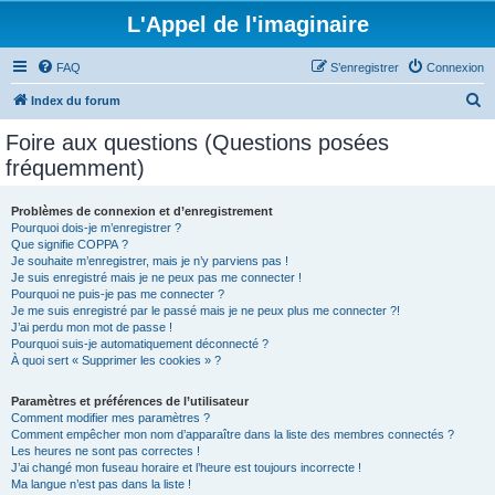
L'Appel de l'imaginaire
FAQ
S’enregistrer
Connexion
R
Index du forum
e
Foire aux questions (Questions posées
c
fréquemment)
h
e
Problèmes de connexion et d’enregistrement
Pourquoi dois-je m’enregistrer ?
r
Que signifie COPPA ?
c
Je souhaite m’enregistrer, mais je n’y parviens pas !
Je suis enregistré mais je ne peux pas me connecter !
h
Pourquoi ne puis-je pas me connecter ?
Je me suis enregistré par le passé mais je ne peux plus me connecter ?!
e
J’ai perdu mon mot de passe !
r
Pourquoi suis-je automatiquement déconnecté ?
À quoi sert « Supprimer les cookies » ?
Paramètres et préférences de l’utilisateur
Comment modifier mes paramètres ?
Comment empêcher mon nom d’apparaître dans la liste des membres connectés ?
Les heures ne sont pas correctes !
J’ai changé mon fuseau horaire et l’heure est toujours incorrecte !
Ma langue n’est pas dans la liste !