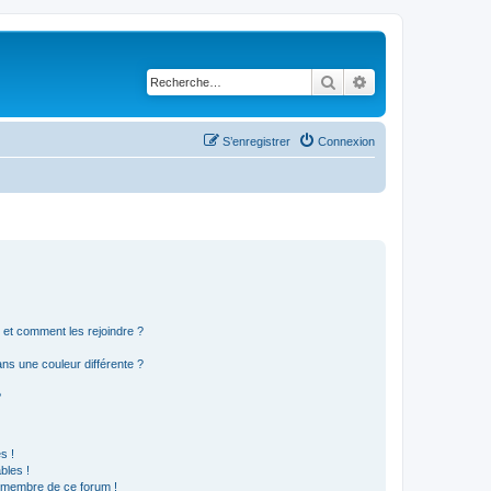
Rechercher
Recherche avancé
S’enregistrer
Connexion
s et comment les rejoindre ?
s une couleur différente ?
?
s !
bles !
n membre de ce forum !