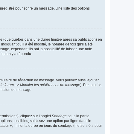
nregistré pour écrire un message. Une liste des options
 (quelquefois dans une durée limitée après sa publication) en
iquant qu’il a été modifié, le nombre de fois qu’il a été
sage, cependant ils ont la possibilité de laisser une note
elqu’un y a répondu.
rmulaire de rédaction de message. Vous pouvez aussi ajouter
du forum --> Modifier les préférences de message
). Par la suite,
daction de message.
ermissions), cliquez sur l’onglet
Sondage
sous la partie
ptions possibles, saisissez une option par ligne dans le
ateur », limiter la durée en jours du sondage (mettre « 0 » pour