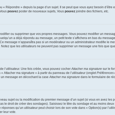
 « Répondre » depuis la page d’un sujet. Il se peut que vous ayez besoin d’être e
: Vous
pouvez
poster de nouveaux sujets, Vous
pouvez
joindre des fichiers, etc.
modifier ou supprimer que vos propres messages. Vous pouvez modifier un message
lqu’un a déjà répondu au message, un petit texte s’affichera en bas du message ind
n. Ce message n’apparaîtra pas si un modérateur ou un administrateur modifie le mes
ive. Notez que les utilisateurs ne peuvent pas supprimer un message une fois que qu
e l’utilisateur. Une fois créée, vous pouvez cocher
Attacher ma signature
sur le fo
 « Attacher ma signature » à partir du panneau de l’utilisateur (onglet
Préférences 
 à un message en décochant la case
Attacher ma signature
dans le formulaire de ré
ouveau sujet ou la modification du premier message d’un sujet (si vous en avez les p
 le droit de créer des sondages). Saisissez le titre du sondage et au moins deux o
onses qu’un utilisateur peut choisir lors de son vote dans « Option(s) par l’utilis
er leur vote.