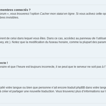
s membres connectés ?
forum », vous trouverez l’option
Cacher mon statut en ligne
. Si vous activez cette o
es invisibles.
ifférent de celui dans lequel vous êtes. Dans ce cas, accédez au
panneau de l’utilisa
ney, etc.). Notez que la modification du fuseau horaire, comme la plupart des para
ecte !
aire et que l’heure est toujours incorrecte, il se peut que le serveur ne soit pas à
installé votre langue ou bien que personne n’ait encore traduit phpBB dans votre l
s à créer et partager une nouvelle traduction. Vous trouverez plus d’informations sur l