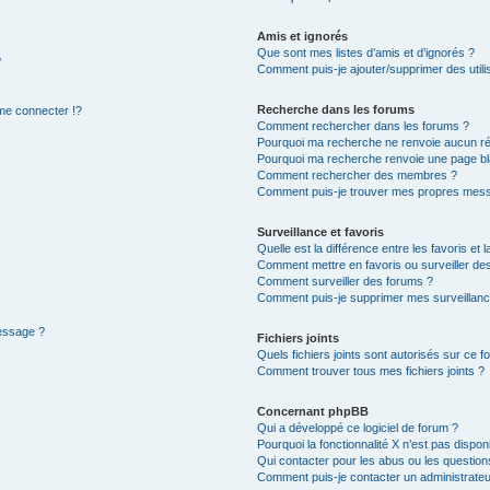
Amis et ignorés
Que sont mes listes d’amis et d’ignorés ?
?
Comment puis-je ajouter/supprimer des utilis
Recherche dans les forums
e connecter !?
Comment rechercher dans les forums ?
Pourquoi ma recherche ne renvoie aucun ré
Pourquoi ma recherche renvoie une page bl
Comment rechercher des membres ?
Comment puis-je trouver mes propres mess
Surveillance et favoris
Quelle est la différence entre les favoris et l
Comment mettre en favoris ou surveiller des
Comment surveiller des forums ?
Comment puis-je supprimer mes surveillanc
message ?
Fichiers joints
Quels fichiers joints sont autorisés sur ce f
Comment trouver tous mes fichiers joints ?
Concernant phpBB
Qui a développé ce logiciel de forum ?
Pourquoi la fonctionnalité X n’est pas dispon
Qui contacter pour les abus ou les questio
Comment puis-je contacter un administrateu