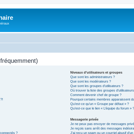
naire
énéraux
s fréquemment)
Niveaux d’utilisateurs et groupes
Que sont les administrateurs ?
Que sont les modérateurs ?
Que sont les groupes d’utilisateurs ?
Où trouver la liste des groupes d’utilisateur
Comment devenir chef de groupe ?
 ?!
Pourquoi certains membres apparaissent dan
Qu’est-ce qu’un « Groupe par défaut » ?
Qu’est-ce que le lien « L’équipe du forum » 
Messagerie privée
Je ne peux pas envoyer de messages privé
Je reçois sans arrêt des messages indésira
 connectés ?
J’ai reçu un spam ou un courriel abusif d’u