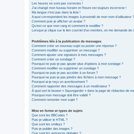
Les heures ne sont pas correctes !
J’ai changé mon fuseau horaire et l’heure est toujours incorrecte !
Ma langue n’est pas dans la liste !
A quoi correspondent les images à proximité de mon nom d’utilisateur 
Comment puis-je afficher un avatar ?
Qu’est-ce que mon rang et comment le modifier ?
Lorsque je clique sur le lien
courriel
d’un membre, on me demande de m
Problèmes liés à la publication de messages
Comment créer un nouveau sujet ou poster une réponse ?
Comment modifier ou supprimer un message ?
Comment ajouter une signature à mes messages ?
Comment créer un sondage ?
Pourquoi ne puis-je pas ajouter plus d’options à mon sondage ?
Comment modifier ou supprimer un sondage ?
Pourquoi ne puis-je pas accéder à un forum ?
Pourquoi ne puis-je pas joindre des fichiers à mon message ?
Pourquoi ai-je reçu un avertissement ?
Comment rapporter des messages à un modérateur ?
À quoi sert le bouton « Sauvegarder » dans la page de rédaction de 
Pourquoi mon message doit être validé ?
Comment remonter mon sujet ?
Mise en forme et types de sujets
Que sont les BBCodes ?
Puis-je utiliser le HTML ?
Que sont les smileys ?
Puis-je publier des images ?
Que sont les annonces globales ?