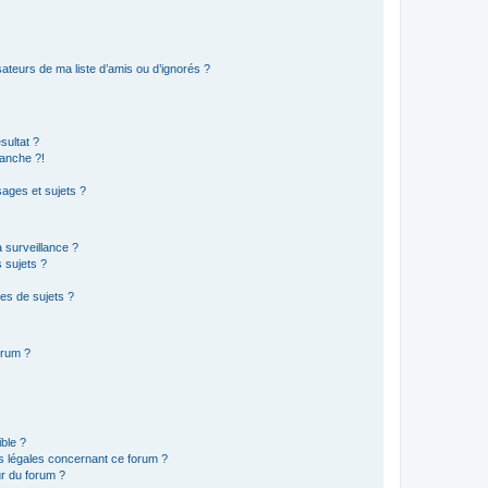
ateurs de ma liste d’amis ou d’ignorés ?
sultat ?
anche ?!
ages et sujets ?
a surveillance ?
 sujets ?
es de sujets ?
orum ?
ible ?
ns légales concernant ce forum ?
r du forum ?