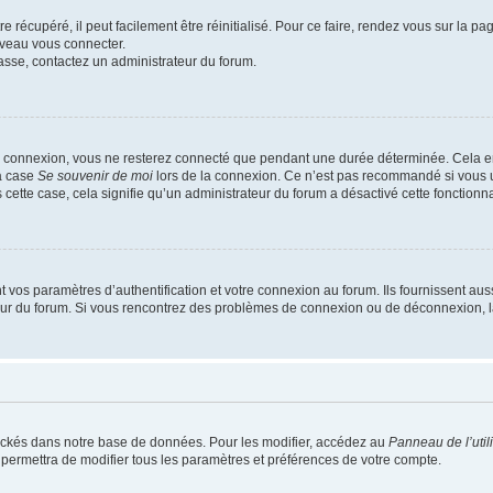
 récupéré, il peut facilement être réinitialisé. Pour ce faire, rendez vous sur la p
uveau vous connecter.
passe, contactez un administrateur du forum.
e connexion, vous ne resterez connecté que pendant une durée déterminée. Cela em
la case
Se souvenir de moi
lors de la connexion. Ce n’est pas recommandé si vous u
s cette case, cela signifie qu’un administrateur du forum a désactivé cette fonctionna
os paramètres d’authentification et votre connexion au forum. Ils fournissent aussi
teur du forum. Si vous rencontrez des problèmes de connexion ou de déconnexion, l
ockés dans notre base de données. Pour les modifier, accédez au
Panneau de l’util
 permettra de modifier tous les paramètres et préférences de votre compte.