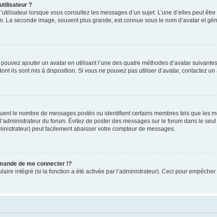
tilisateur ?
utilisateur lorsque vous consultez les messages d’un sujet. L’une d’elles peut êtr
rum. La seconde image, souvent plus grande, est connue sous le nom d’avatar et 
s pouvez ajouter un avatar en utilisant l’une des quatre méthodes d’avatar suivantes 
ont ils sont mis à disposition. Si vous ne pouvez pas utiliser d’avatar, contactez un
iquent le nombre de messages postés ou identifient certains membres tels que les 
ar l’administrateur du forum. Évitez de poster des messages sur le forum dans le seu
ministrateur) peut facilement abaisser votre compteur de messages.
mande de me connecter !?
re intégré (si la fonction a été activée par l’administrateur). Ceci pour empêcher l’u