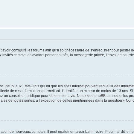
t avoir configuré les forums afin qu’il soit nécessaire de s’enregistrer pour poster
x invités comme les avatars personnalisés, la messagerie privée, l’envoi de courri
t une loi aux États-Unis qui dit que les sites Internet pouvant recueillir des infor
ollecte de ces informations permettant d’identifier un mineur de moins de 13 ans. S
tez un conseiller juridique pour obtenir son avis. Notez que phpBB Limited et les pr
gales de toutes sortes, à l’exception de celles mentionnées dans la question « Qui
réation de nouveaux comptes. Il peut également avoir banni votre IP ou interdit le no