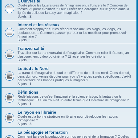
L'Université
Quelle place les Littératures de l'imaginaire ont à l'université ? Combien de
thèses ? Quelle évolution ? Faut-il créer des colloques sur le genre dans la
lignée du colloque fantasy aux Imaginales ?
Sujets :
2
Internet et les réseaux
Comment s'appuyer sur les réseaux sociaux, les blogs, les vlogs, les
booktubeurs... Comment passer par eux et les mobiliser pour promouvoir
l'imaginaire ?
Sujets :
5
Transversalité
Travailler sur la transversalité de l'imaginaire. Comment relier littérature, art
plastique, jeux vidéo ou cinéma ? Et recenser les créations.
Sujets :
3
Le Sud / le Nord
La carte de l'imaginaire du sud est différente de celle du nord. Gens du sud,
gens du nord, venez discuter pour voir s'il y a des sujets spécifiques. y'a-t-il
par territoire des bonnes pratiques à imaginer ?
Sujets :
1
Définitions
Redéfinissons ce qu'est l'imaginaire, la science fiction, la fantasy ou le
fantastique. Et si on trouvait un autre terme que Littérature de l'imaginaire ?
Sujets :
1
Le rayon en librairie
Quelle est la bonne stratégie en librairie pour développer les rayons
d'imaginaire ?
Sujets :
3
La pédagogie et formation
Comment faire de la pédagogie sur nos genres et de la formation ? Quelles