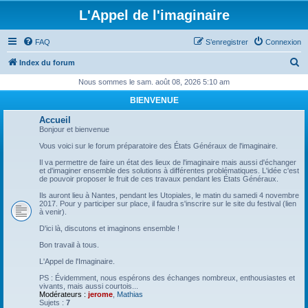
L'Appel de l'imaginaire
FAQ
S’enregistrer
Connexion
R
Index du forum
e
Nous sommes le sam. août 08, 2026 5:10 am
c
BIENVENUE
h
Accueil
e
Bonjour et bienvenue
r
Vous voici sur le forum préparatoire des États Généraux de l'imaginaire.
c
Il va permettre de faire un état des lieux de l'imaginaire mais aussi d'échanger
et d'imaginer ensemble des solutions à différentes problématiques. L'idée c'est
h
de pouvoir proposer le fruit de ces travaux pendant les États Généraux.
e
Ils auront lieu à Nantes, pendant les Utopiales, le matin du samedi 4 novembre
2017. Pour y participer sur place, il faudra s'inscrire sur le site du festival (lien
r
à venir).
D'ici là, discutons et imaginons ensemble !
Bon travail à tous.
L'Appel de l'Imaginaire.
PS : Évidemment, nous espérons des échanges nombreux, enthousiastes et
vivants, mais aussi courtois...
Modérateurs :
jerome
,
Mathias
Sujets :
7