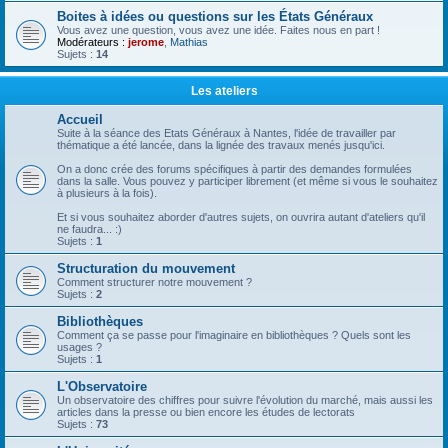
Boites à idées ou questions sur les États Généraux
Vous avez une question, vous avez une idée. Faites nous en part !
Modérateurs :
jerome
,
Mathias
Sujets :
14
Les ateliers
Accueil
Suite à la séance des Etats Généraux à Nantes, l'idée de travailler par
thématique a été lancée, dans la lignée des travaux menés jusqu'ici.
On a donc crée des forums spécifiques à partir des demandes formulées
dans la salle. Vous pouvez y participer librement (et même si vous le souhaitez
à plusieurs à la fois).
Et si vous souhaitez aborder d'autres sujets, on ouvrira autant d'ateliers qu'il
ne faudra... :)
Sujets :
1
Structuration du mouvement
Comment structurer notre mouvement ?
Sujets :
2
Bibliothèques
Comment ça se passe pour l'imaginaire en bibliothèques ? Quels sont les
usages ?
Sujets :
1
L'Observatoire
Un observatoire des chiffres pour suivre l'évolution du marché, mais aussi les
articles dans la presse ou bien encore les études de lectorats
Sujets :
73