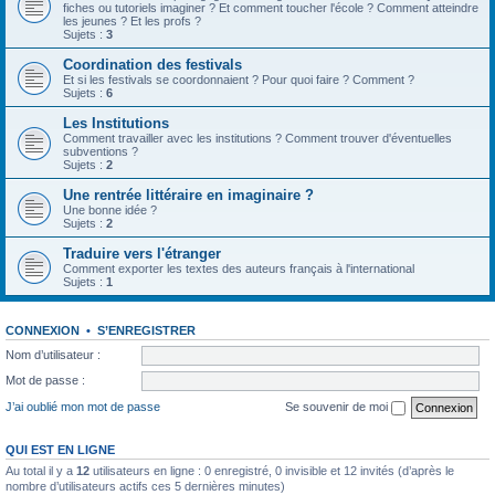
fiches ou tutoriels imaginer ? Et comment toucher l'école ? Comment atteindre
les jeunes ? Et les profs ?
Sujets :
3
Coordination des festivals
Et si les festivals se coordonnaient ? Pour quoi faire ? Comment ?
Sujets :
6
Les Institutions
Comment travailler avec les institutions ? Comment trouver d'éventuelles
subventions ?
Sujets :
2
Une rentrée littéraire en imaginaire ?
Une bonne idée ?
Sujets :
2
Traduire vers l'étranger
Comment exporter les textes des auteurs français à l'international
Sujets :
1
CONNEXION
•
S’ENREGISTRER
Nom d’utilisateur :
Mot de passe :
J’ai oublié mon mot de passe
Se souvenir de moi
QUI EST EN LIGNE
Au total il y a
12
utilisateurs en ligne : 0 enregistré, 0 invisible et 12 invités (d’après le
nombre d’utilisateurs actifs ces 5 dernières minutes)