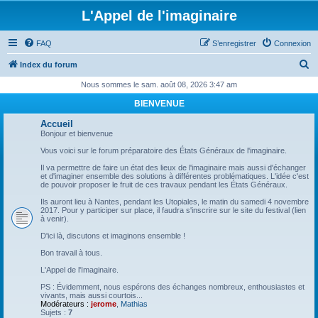
L'Appel de l'imaginaire
FAQ
S’enregistrer
Connexion
R
Index du forum
e
Nous sommes le sam. août 08, 2026 3:47 am
c
BIENVENUE
h
Accueil
e
Bonjour et bienvenue
r
Vous voici sur le forum préparatoire des États Généraux de l'imaginaire.
c
Il va permettre de faire un état des lieux de l'imaginaire mais aussi d'échanger
et d'imaginer ensemble des solutions à différentes problématiques. L'idée c'est
h
de pouvoir proposer le fruit de ces travaux pendant les États Généraux.
e
Ils auront lieu à Nantes, pendant les Utopiales, le matin du samedi 4 novembre
2017. Pour y participer sur place, il faudra s'inscrire sur le site du festival (lien
r
à venir).
D'ici là, discutons et imaginons ensemble !
Bon travail à tous.
L'Appel de l'Imaginaire.
PS : Évidemment, nous espérons des échanges nombreux, enthousiastes et
vivants, mais aussi courtois...
Modérateurs :
jerome
,
Mathias
Sujets :
7