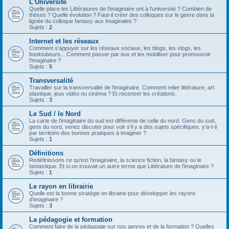
L'Université
Quelle place les Littératures de l'imaginaire ont à l'université ? Combien de
thèses ? Quelle évolution ? Faut-il créer des colloques sur le genre dans la
lignée du colloque fantasy aux Imaginales ?
Sujets :
2
Internet et les réseaux
Comment s'appuyer sur les réseaux sociaux, les blogs, les vlogs, les
booktubeurs... Comment passer par eux et les mobiliser pour promouvoir
l'imaginaire ?
Sujets :
5
Transversalité
Travailler sur la transversalité de l'imaginaire. Comment relier littérature, art
plastique, jeux vidéo ou cinéma ? Et recenser les créations.
Sujets :
3
Le Sud / le Nord
La carte de l'imaginaire du sud est différente de celle du nord. Gens du sud,
gens du nord, venez discuter pour voir s'il y a des sujets spécifiques. y'a-t-il
par territoire des bonnes pratiques à imaginer ?
Sujets :
1
Définitions
Redéfinissons ce qu'est l'imaginaire, la science fiction, la fantasy ou le
fantastique. Et si on trouvait un autre terme que Littérature de l'imaginaire ?
Sujets :
1
Le rayon en librairie
Quelle est la bonne stratégie en librairie pour développer les rayons
d'imaginaire ?
Sujets :
3
La pédagogie et formation
Comment faire de la pédagogie sur nos genres et de la formation ? Quelles