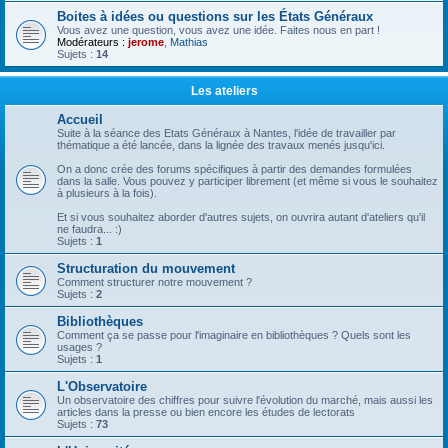
Boites à idées ou questions sur les États Généraux
Vous avez une question, vous avez une idée. Faites nous en part !
Modérateurs :
jerome
,
Mathias
Sujets :
14
Les ateliers
Accueil
Suite à la séance des Etats Généraux à Nantes, l'idée de travailler par
thématique a été lancée, dans la lignée des travaux menés jusqu'ici.
On a donc crée des forums spécifiques à partir des demandes formulées
dans la salle. Vous pouvez y participer librement (et même si vous le souhaitez
à plusieurs à la fois).
Et si vous souhaitez aborder d'autres sujets, on ouvrira autant d'ateliers qu'il
ne faudra... :)
Sujets :
1
Structuration du mouvement
Comment structurer notre mouvement ?
Sujets :
2
Bibliothèques
Comment ça se passe pour l'imaginaire en bibliothèques ? Quels sont les
usages ?
Sujets :
1
L'Observatoire
Un observatoire des chiffres pour suivre l'évolution du marché, mais aussi les
articles dans la presse ou bien encore les études de lectorats
Sujets :
73