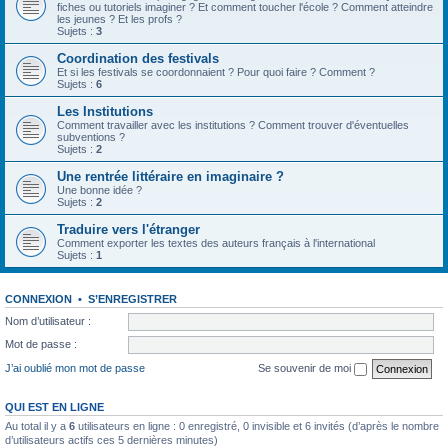
fiches ou tutoriels imaginer ? Et comment toucher l'école ? Comment atteindre
les jeunes ? Et les profs ?
Sujets :
3
Coordination des festivals
Et si les festivals se coordonnaient ? Pour quoi faire ? Comment ?
Sujets :
6
Les Institutions
Comment travailler avec les institutions ? Comment trouver d'éventuelles
subventions ?
Sujets :
2
Une rentrée littéraire en imaginaire ?
Une bonne idée ?
Sujets :
2
Traduire vers l'étranger
Comment exporter les textes des auteurs français à l'international
Sujets :
1
CONNEXION
•
S’ENREGISTRER
Nom d’utilisateur :
Mot de passe :
J’ai oublié mon mot de passe
Se souvenir de moi
QUI EST EN LIGNE
Au total il y a
6
utilisateurs en ligne : 0 enregistré, 0 invisible et 6 invités (d’après le nombre
d’utilisateurs actifs ces 5 dernières minutes)