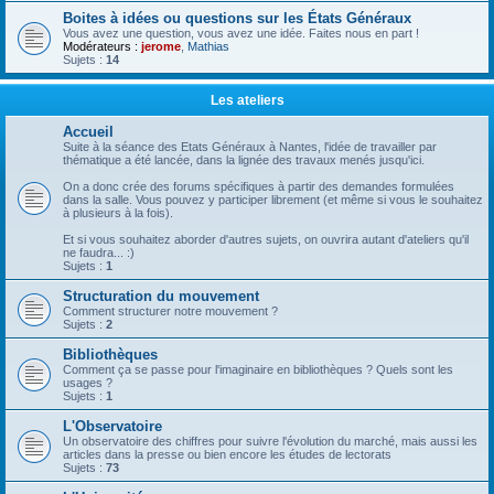
Boites à idées ou questions sur les États Généraux
Vous avez une question, vous avez une idée. Faites nous en part !
Modérateurs :
jerome
,
Mathias
Sujets :
14
Les ateliers
Accueil
Suite à la séance des Etats Généraux à Nantes, l'idée de travailler par
thématique a été lancée, dans la lignée des travaux menés jusqu'ici.
On a donc crée des forums spécifiques à partir des demandes formulées
dans la salle. Vous pouvez y participer librement (et même si vous le souhaitez
à plusieurs à la fois).
Et si vous souhaitez aborder d'autres sujets, on ouvrira autant d'ateliers qu'il
ne faudra... :)
Sujets :
1
Structuration du mouvement
Comment structurer notre mouvement ?
Sujets :
2
Bibliothèques
Comment ça se passe pour l'imaginaire en bibliothèques ? Quels sont les
usages ?
Sujets :
1
L'Observatoire
Un observatoire des chiffres pour suivre l'évolution du marché, mais aussi les
articles dans la presse ou bien encore les études de lectorats
Sujets :
73