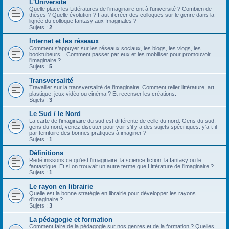
L'Université
Quelle place les Littératures de l'imaginaire ont à l'université ? Combien de
thèses ? Quelle évolution ? Faut-il créer des colloques sur le genre dans la
lignée du colloque fantasy aux Imaginales ?
Sujets :
2
Internet et les réseaux
Comment s'appuyer sur les réseaux sociaux, les blogs, les vlogs, les
booktubeurs... Comment passer par eux et les mobiliser pour promouvoir
l'imaginaire ?
Sujets :
5
Transversalité
Travailler sur la transversalité de l'imaginaire. Comment relier littérature, art
plastique, jeux vidéo ou cinéma ? Et recenser les créations.
Sujets :
3
Le Sud / le Nord
La carte de l'imaginaire du sud est différente de celle du nord. Gens du sud,
gens du nord, venez discuter pour voir s'il y a des sujets spécifiques. y'a-t-il
par territoire des bonnes pratiques à imaginer ?
Sujets :
1
Définitions
Redéfinissons ce qu'est l'imaginaire, la science fiction, la fantasy ou le
fantastique. Et si on trouvait un autre terme que Littérature de l'imaginaire ?
Sujets :
1
Le rayon en librairie
Quelle est la bonne stratégie en librairie pour développer les rayons
d'imaginaire ?
Sujets :
3
La pédagogie et formation
Comment faire de la pédagogie sur nos genres et de la formation ? Quelles