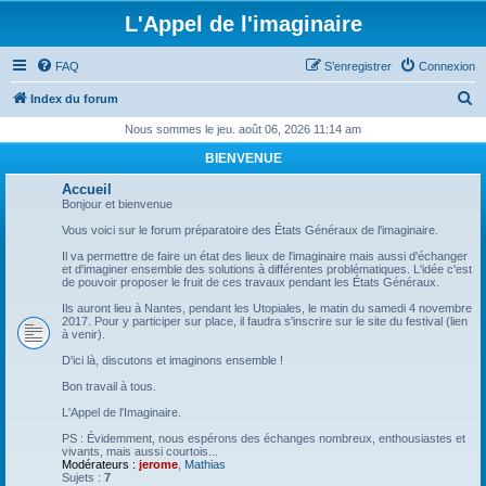
L'Appel de l'imaginaire
FAQ
S’enregistrer
Connexion
R
Index du forum
e
Nous sommes le jeu. août 06, 2026 11:14 am
c
BIENVENUE
h
Accueil
e
Bonjour et bienvenue
r
Vous voici sur le forum préparatoire des États Généraux de l'imaginaire.
c
Il va permettre de faire un état des lieux de l'imaginaire mais aussi d'échanger
et d'imaginer ensemble des solutions à différentes problématiques. L'idée c'est
h
de pouvoir proposer le fruit de ces travaux pendant les États Généraux.
e
Ils auront lieu à Nantes, pendant les Utopiales, le matin du samedi 4 novembre
2017. Pour y participer sur place, il faudra s'inscrire sur le site du festival (lien
r
à venir).
D'ici là, discutons et imaginons ensemble !
Bon travail à tous.
L'Appel de l'Imaginaire.
PS : Évidemment, nous espérons des échanges nombreux, enthousiastes et
vivants, mais aussi courtois...
Modérateurs :
jerome
,
Mathias
Sujets :
7