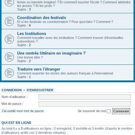
fiches ou tutoriels imaginer ? Et comment toucher l'école ? Comment atteindre
les jeunes ? Et les profs ?
Sujets :
3
Coordination des festivals
Et si les festivals se coordonnaient ? Pour quoi faire ? Comment ?
Sujets :
6
Les Institutions
Comment travailler avec les institutions ? Comment trouver d'éventuelles
subventions ?
Sujets :
2
Une rentrée littéraire en imaginaire ?
Une bonne idée ?
Sujets :
2
Traduire vers l'étranger
Comment exporter les textes des auteurs français à l'international
Sujets :
1
CONNEXION
•
S’ENREGISTRER
Nom d’utilisateur :
Mot de passe :
J’ai oublié mon mot de passe
Se souvenir de moi
QUI EST EN LIGNE
Au total il y a
3
utilisateurs en ligne : 0 enregistré, 0 invisible et 3 invités (d’après le nombre
d’utilisateurs actifs ces 5 dernières minutes)