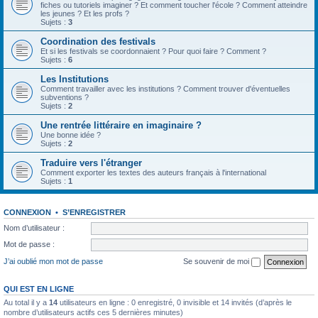
fiches ou tutoriels imaginer ? Et comment toucher l'école ? Comment atteindre
les jeunes ? Et les profs ?
Sujets :
3
Coordination des festivals
Et si les festivals se coordonnaient ? Pour quoi faire ? Comment ?
Sujets :
6
Les Institutions
Comment travailler avec les institutions ? Comment trouver d'éventuelles
subventions ?
Sujets :
2
Une rentrée littéraire en imaginaire ?
Une bonne idée ?
Sujets :
2
Traduire vers l'étranger
Comment exporter les textes des auteurs français à l'international
Sujets :
1
CONNEXION
•
S’ENREGISTRER
Nom d’utilisateur :
Mot de passe :
J’ai oublié mon mot de passe
Se souvenir de moi
QUI EST EN LIGNE
Au total il y a
14
utilisateurs en ligne : 0 enregistré, 0 invisible et 14 invités (d’après le
nombre d’utilisateurs actifs ces 5 dernières minutes)