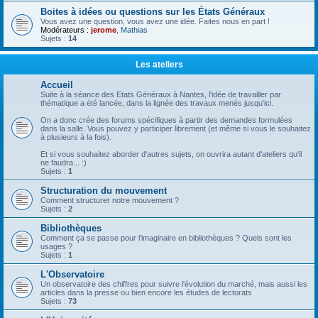
Boites à idées ou questions sur les États Généraux
Vous avez une question, vous avez une idée. Faites nous en part !
Modérateurs :
jerome
,
Mathias
Sujets :
14
Les ateliers
Accueil
Suite à la séance des Etats Généraux à Nantes, l'idée de travailler par
thématique a été lancée, dans la lignée des travaux menés jusqu'ici.
On a donc crée des forums spécifiques à partir des demandes formulées
dans la salle. Vous pouvez y participer librement (et même si vous le souhaitez
à plusieurs à la fois).
Et si vous souhaitez aborder d'autres sujets, on ouvrira autant d'ateliers qu'il
ne faudra... :)
Sujets :
1
Structuration du mouvement
Comment structurer notre mouvement ?
Sujets :
2
Bibliothèques
Comment ça se passe pour l'imaginaire en bibliothèques ? Quels sont les
usages ?
Sujets :
1
L'Observatoire
Un observatoire des chiffres pour suivre l'évolution du marché, mais aussi les
articles dans la presse ou bien encore les études de lectorats
Sujets :
73