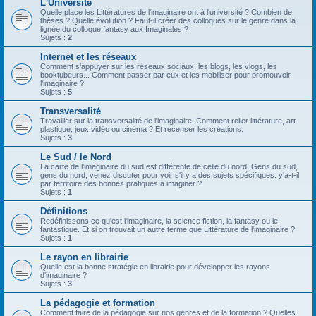
L'Université
Quelle place les Littératures de l'imaginaire ont à l'université ? Combien de
thèses ? Quelle évolution ? Faut-il créer des colloques sur le genre dans la
lignée du colloque fantasy aux Imaginales ?
Sujets :
2
Internet et les réseaux
Comment s'appuyer sur les réseaux sociaux, les blogs, les vlogs, les
booktubeurs... Comment passer par eux et les mobiliser pour promouvoir
l'imaginaire ?
Sujets :
5
Transversalité
Travailler sur la transversalité de l'imaginaire. Comment relier littérature, art
plastique, jeux vidéo ou cinéma ? Et recenser les créations.
Sujets :
3
Le Sud / le Nord
La carte de l'imaginaire du sud est différente de celle du nord. Gens du sud,
gens du nord, venez discuter pour voir s'il y a des sujets spécifiques. y'a-t-il
par territoire des bonnes pratiques à imaginer ?
Sujets :
1
Définitions
Redéfinissons ce qu'est l'imaginaire, la science fiction, la fantasy ou le
fantastique. Et si on trouvait un autre terme que Littérature de l'imaginaire ?
Sujets :
1
Le rayon en librairie
Quelle est la bonne stratégie en librairie pour développer les rayons
d'imaginaire ?
Sujets :
3
La pédagogie et formation
Comment faire de la pédagogie sur nos genres et de la formation ? Quelles