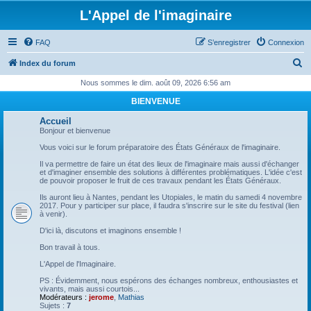
L'Appel de l'imaginaire
FAQ
S’enregistrer
Connexion
R
Index du forum
e
Nous sommes le dim. août 09, 2026 6:56 am
c
BIENVENUE
h
Accueil
e
Bonjour et bienvenue
r
Vous voici sur le forum préparatoire des États Généraux de l'imaginaire.
c
Il va permettre de faire un état des lieux de l'imaginaire mais aussi d'échanger
et d'imaginer ensemble des solutions à différentes problématiques. L'idée c'est
h
de pouvoir proposer le fruit de ces travaux pendant les États Généraux.
e
Ils auront lieu à Nantes, pendant les Utopiales, le matin du samedi 4 novembre
2017. Pour y participer sur place, il faudra s'inscrire sur le site du festival (lien
r
à venir).
D'ici là, discutons et imaginons ensemble !
Bon travail à tous.
L'Appel de l'Imaginaire.
PS : Évidemment, nous espérons des échanges nombreux, enthousiastes et
vivants, mais aussi courtois...
Modérateurs :
jerome
,
Mathias
Sujets :
7