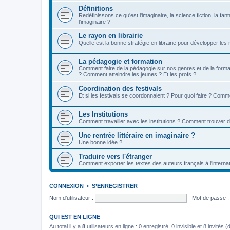
Définitions
Redéfinissons ce qu'est l'imaginaire, la science fiction, la fan
l'imaginaire ?
Le rayon en librairie
Quelle est la bonne stratégie en librairie pour développer les
La pédagogie et formation
Comment faire de la pédagogie sur nos genres et de la format
? Comment atteindre les jeunes ? Et les profs ?
Coordination des festivals
Et si les festivals se coordonnaient ? Pour quoi faire ? Comm
Les Institutions
Comment travailler avec les institutions ? Comment trouver 
Une rentrée littéraire en imaginaire ?
Une bonne idée ?
Traduire vers l'étranger
Comment exporter les textes des auteurs français à l'internat
CONNEXION
•
S’ENREGISTRER
Nom d’utilisateur :
Mot de passe :
QUI EST EN LIGNE
Au total il y a
8
utilisateurs en ligne : 0 enregistré, 0 invisible et 8 invités