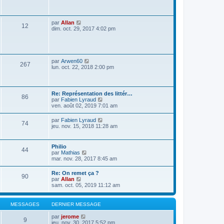
s
a
g
e
V
par
Allan
12
o
dim. oct. 29, 2017 4:02 pm
i
r
l
e
d
V
par
Arwen60
267
e
o
lun. oct. 22, 2018 2:00 pm
r
i
n
r
i
l
e
e
Re: Représentation des littér…
r
86
d
V
par
Fabien Lyraud
m
e
o
ven. août 02, 2019 7:01 am
e
r
i
s
n
r
s
V
par
Fabien Lyraud
i
74
l
a
o
jeu. nov. 15, 2018 11:28 am
e
e
g
i
r
d
e
r
m
e
l
e
Philio
r
44
e
s
V
par
Mathias
n
d
s
o
mar. nov. 28, 2017 8:45 am
i
e
a
i
e
r
g
r
r
Re: On remet ça ?
n
e
90
l
m
V
par
Allan
i
e
e
o
sam. oct. 05, 2019 11:12 am
e
d
s
i
r
e
s
r
m
r
a
l
e
MESSAGES
DERNIER MESSAGE
n
g
e
s
i
e
d
s
V
par
jerome
e
9
e
a
o
jeu. nov. 30, 2017 5:52 pm