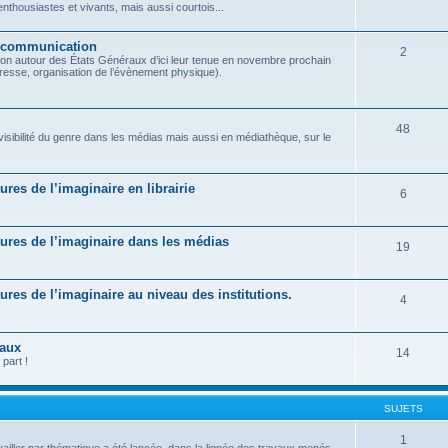
housiastes et vivants, mais aussi courtois...
t communication
2
on autour des États Généraux d’ici leur tenue en novembre prochain
presse, organisation de l’évènement physique).
48
 visibilité du genre dans les médias mais aussi en médiathèque, sur le
tures de l’imaginaire en librairie
6
ratures de l’imaginaire dans les médias
19
atures de l’imaginaire au niveau des institutions.
4
raux
14
part !
SUJETS
1