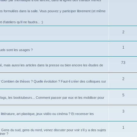
vailler par thématique a été lancée, dans la lignée des travaux menés
 formulées dans la salle. Vous pouvez y participer librement (et même
d'ateliers qu'il ne faudra... :)
2
1
uels sont les usages ?
73
é, mais aussi les articles dans la presse ou bien encore les études de
2
té ? Combien de thèses ? Quelle évolution ? Faut-il créer des colloques sur
5
logs, les booktubeurs... Comment passer par eux et les mobiliser pour
3
 littérature, art plastique, jeux vidéo ou cinéma ? Et recenser les
1
d. Gens du sud, gens du nord, venez discuter pour voir s'il y a des sujets
iner ?