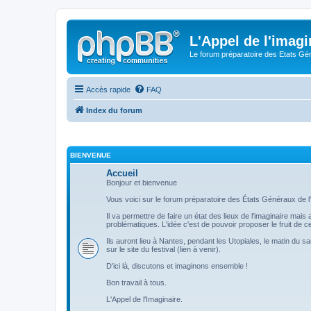
L'Appel de l'imagi
Le forum préparatoire des Etats G
Accès rapide
FAQ
Index du forum
BIENVENUE
Accueil
Bonjour et bienvenue
Vous voici sur le forum préparatoire des États Généraux de l'
Il va permettre de faire un état des lieux de l'imaginaire mai
problématiques. L'idée c'est de pouvoir proposer le fruit de
Ils auront lieu à Nantes, pendant les Utopiales, le matin du s
sur le site du festival (lien à venir).
D'ici là, discutons et imaginons ensemble !
Bon travail à tous.
L'Appel de l'Imaginaire.