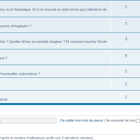
1
tasy ou le fantastique. Et si on trouvait un autre terme que Littérature de
3
 rayons d'imaginaire ?
3
ion ? Quelles fiches ou tutoriels imaginer ? Et comment toucher l'école
6
ent ?
2
d'éventuelles subventions ?
2
1
ional
J’ai oublié mon mot de passe
|
Se souvenir de moi
 (d’après le nombre d’utilisateurs actifs ces 5 dernières minutes)