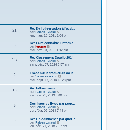
r
r
g
i
m
n
e
r
e
i
l
s
e
e
s
r
d
a
m
e
g
e
r
e
s
n
Re: De l'observation à l'acti…
s
21
i
V
par
Fabien Lyraud
a
e
o
jeu. mars 18, 2021 1:04 pm
g
r
i
e
m
r
Re: Faire connaître l'informa…
e
3
l
V
par
jerome
s
e
o
mar. nov. 28, 2017 1:42 pm
s
d
i
a
e
r
Re: Classement Datalib 2024
g
447
r
l
V
par
Fabien Lyraud
e
n
e
o
sam. déc. 07, 2024 6:57 am
i
d
i
e
e
r
Thèse sur la traduction de la…
r
r
3
l
V
par
Vivien Feasson
m
n
e
o
mar. sept. 17, 2019 12:28 pm
e
i
d
i
s
e
e
r
s
r
Re: Influenceurs
r
16
l
a
m
V
par
Fabien Lyraud
n
e
g
e
o
jeu. août 29, 2019 3:00 pm
i
d
e
s
i
e
e
s
r
r
Des listes de livres par rapp…
r
9
a
l
m
V
par
Fabien Lyraud
n
g
e
e
o
ven. févr. 02, 2018 7:44 pm
i
e
d
s
i
e
e
s
r
r
Re: On commence par quoi ?
r
a
9
l
m
V
par
Fabien Lyraud
n
g
e
e
o
jeu. déc. 27, 2018 7:17 am
i
e
d
s
i
e