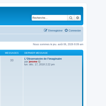
Rechercher
Recherche avancé
S’enregistrer
Connexion
Nous sommes le jeu. août 06, 2026 8:09 am
MESSAGES
DERNIER MESSAGE
L'Observatoire de l'imaginaire
33
V
par
jerome
o
lun. déc. 17, 2018 2:22 pm
i
r
l
e
d
e
r
n
i
e
r
m
e
s