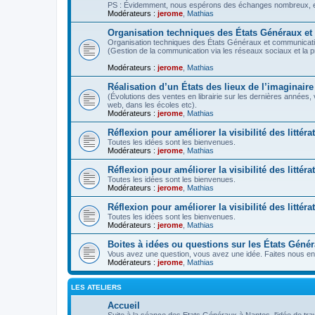
PS : Évidemment, nous espérons des échanges nombreux, ent
Modérateurs :
jerome
,
Mathias
Organisation techniques des États Généraux e
Organisation techniques des États Généraux et communicati
(Gestion de la communication via les réseaux sociaux et la 
Modérateurs :
jerome
,
Mathias
Réalisation d’un États des lieux de l’imaginaire
(Évolutions des ventes en librairie sur les dernières années,
web, dans les écoles etc).
Modérateurs :
jerome
,
Mathias
Réflexion pour améliorer la visibilité des littéra
Toutes les idées sont les bienvenues.
Modérateurs :
jerome
,
Mathias
Réflexion pour améliorer la visibilité des litté
Toutes les idées sont les bienvenues.
Modérateurs :
jerome
,
Mathias
Réflexion pour améliorer la visibilité des littér
Toutes les idées sont les bienvenues.
Modérateurs :
jerome
,
Mathias
Boites à idées ou questions sur les États Géné
Vous avez une question, vous avez une idée. Faites nous en 
Modérateurs :
jerome
,
Mathias
LES ATELIERS
Accueil