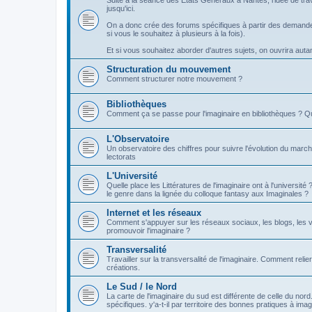
Suite à la séance des Etats Généraux à Nantes, l'idée de tra
jusqu'ici.
On a donc crée des forums spécifiques à partir des demandes
si vous le souhaitez à plusieurs à la fois).
Et si vous souhaitez aborder d'autres sujets, on ouvrira autant 
Structuration du mouvement
Comment structurer notre mouvement ?
Bibliothèques
Comment ça se passe pour l'imaginaire en bibliothèques ? Q
L'Observatoire
Un observatoire des chiffres pour suivre l'évolution du march
lectorats
L'Université
Quelle place les Littératures de l'imaginaire ont à l'universi
le genre dans la lignée du colloque fantasy aux Imaginales ?
Internet et les réseaux
Comment s'appuyer sur les réseaux sociaux, les blogs, les v
promouvoir l'imaginaire ?
Transversalité
Travailler sur la transversalité de l'imaginaire. Comment relier
créations.
Le Sud / le Nord
La carte de l'imaginaire du sud est différente de celle du nor
spécifiques. y'a-t-il par territoire des bonnes pratiques à imag