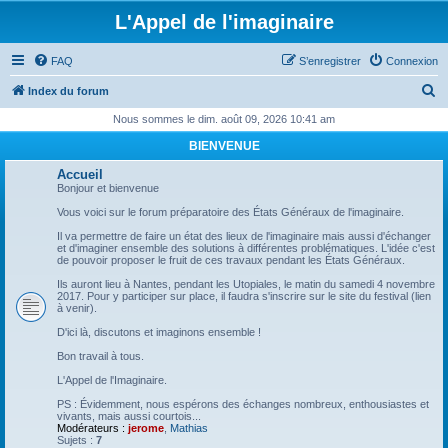
L'Appel de l'imaginaire
FAQ
S’enregistrer
Connexion
R
Index du forum
e
Nous sommes le dim. août 09, 2026 10:41 am
c
BIENVENUE
h
Accueil
e
Bonjour et bienvenue
r
Vous voici sur le forum préparatoire des États Généraux de l'imaginaire.
c
Il va permettre de faire un état des lieux de l'imaginaire mais aussi d'échanger
et d'imaginer ensemble des solutions à différentes problématiques. L'idée c'est
h
de pouvoir proposer le fruit de ces travaux pendant les États Généraux.
e
Ils auront lieu à Nantes, pendant les Utopiales, le matin du samedi 4 novembre
2017. Pour y participer sur place, il faudra s'inscrire sur le site du festival (lien
r
à venir).
D'ici là, discutons et imaginons ensemble !
Bon travail à tous.
L'Appel de l'Imaginaire.
PS : Évidemment, nous espérons des échanges nombreux, enthousiastes et
vivants, mais aussi courtois...
Modérateurs :
jerome
,
Mathias
Sujets :
7