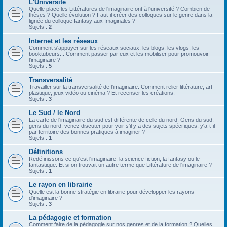
L'Université
Quelle place les Littératures de l'imaginaire ont à l'université ? Combien de
thèses ? Quelle évolution ? Faut-il créer des colloques sur le genre dans la
lignée du colloque fantasy aux Imaginales ?
Sujets :
2
Internet et les réseaux
Comment s'appuyer sur les réseaux sociaux, les blogs, les vlogs, les
booktubeurs... Comment passer par eux et les mobiliser pour promouvoir
l'imaginaire ?
Sujets :
5
Transversalité
Travailler sur la transversalité de l'imaginaire. Comment relier littérature, art
plastique, jeux vidéo ou cinéma ? Et recenser les créations.
Sujets :
3
Le Sud / le Nord
La carte de l'imaginaire du sud est différente de celle du nord. Gens du sud,
gens du nord, venez discuter pour voir s'il y a des sujets spécifiques. y'a-t-il
par territoire des bonnes pratiques à imaginer ?
Sujets :
1
Définitions
Redéfinissons ce qu'est l'imaginaire, la science fiction, la fantasy ou le
fantastique. Et si on trouvait un autre terme que Littérature de l'imaginaire ?
Sujets :
1
Le rayon en librairie
Quelle est la bonne stratégie en librairie pour développer les rayons
d'imaginaire ?
Sujets :
3
La pédagogie et formation
Comment faire de la pédagogie sur nos genres et de la formation ? Quelles