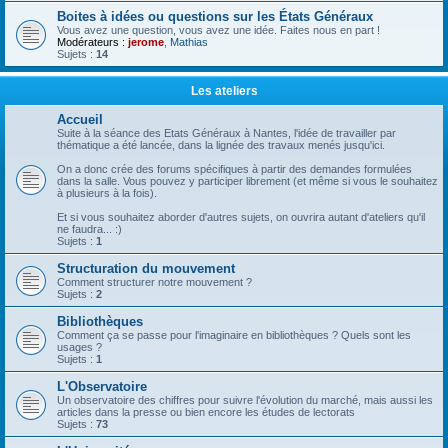
Boites à idées ou questions sur les États Généraux
Vous avez une question, vous avez une idée. Faites nous en part !
Modérateurs :
jerome
,
Mathias
Sujets :
14
Les ateliers
Accueil
Suite à la séance des Etats Généraux à Nantes, l'idée de travailler par
thématique a été lancée, dans la lignée des travaux menés jusqu'ici.
On a donc crée des forums spécifiques à partir des demandes formulées
dans la salle. Vous pouvez y participer librement (et même si vous le souhaitez
à plusieurs à la fois).
Et si vous souhaitez aborder d'autres sujets, on ouvrira autant d'ateliers qu'il
ne faudra... :)
Sujets :
1
Structuration du mouvement
Comment structurer notre mouvement ?
Sujets :
2
Bibliothèques
Comment ça se passe pour l'imaginaire en bibliothèques ? Quels sont les
usages ?
Sujets :
1
L'Observatoire
Un observatoire des chiffres pour suivre l'évolution du marché, mais aussi les
articles dans la presse ou bien encore les études de lectorats
Sujets :
73