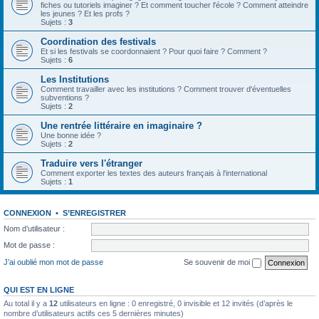
fiches ou tutoriels imaginer ? Et comment toucher l'école ? Comment atteindre
les jeunes ? Et les profs ?
Sujets :
3
Coordination des festivals
Et si les festivals se coordonnaient ? Pour quoi faire ? Comment ?
Sujets :
6
Les Institutions
Comment travailler avec les institutions ? Comment trouver d'éventuelles
subventions ?
Sujets :
2
Une rentrée littéraire en imaginaire ?
Une bonne idée ?
Sujets :
2
Traduire vers l'étranger
Comment exporter les textes des auteurs français à l'international
Sujets :
1
CONNEXION
•
S’ENREGISTRER
Nom d’utilisateur :
Mot de passe :
J’ai oublié mon mot de passe
Se souvenir de moi
QUI EST EN LIGNE
Au total il y a
12
utilisateurs en ligne : 0 enregistré, 0 invisible et 12 invités (d’après le
nombre d’utilisateurs actifs ces 5 dernières minutes)