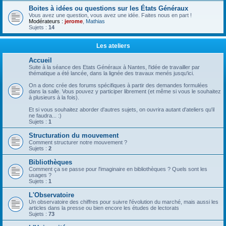
Boites à idées ou questions sur les États Généraux
Vous avez une question, vous avez une idée. Faites nous en part !
Modérateurs :
jerome
,
Mathias
Sujets :
14
Les ateliers
Accueil
Suite à la séance des Etats Généraux à Nantes, l'idée de travailler par
thématique a été lancée, dans la lignée des travaux menés jusqu'ici.
On a donc crée des forums spécifiques à partir des demandes formulées
dans la salle. Vous pouvez y participer librement (et même si vous le souhaitez
à plusieurs à la fois).
Et si vous souhaitez aborder d'autres sujets, on ouvrira autant d'ateliers qu'il
ne faudra... :)
Sujets :
1
Structuration du mouvement
Comment structurer notre mouvement ?
Sujets :
2
Bibliothèques
Comment ça se passe pour l'imaginaire en bibliothèques ? Quels sont les
usages ?
Sujets :
1
L'Observatoire
Un observatoire des chiffres pour suivre l'évolution du marché, mais aussi les
articles dans la presse ou bien encore les études de lectorats
Sujets :
73