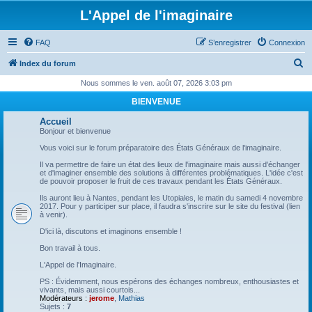
L'Appel de l'imaginaire
FAQ
S’enregistrer
Connexion
R
Index du forum
e
Nous sommes le ven. août 07, 2026 3:03 pm
c
BIENVENUE
h
Accueil
e
Bonjour et bienvenue
r
Vous voici sur le forum préparatoire des États Généraux de l'imaginaire.
c
Il va permettre de faire un état des lieux de l'imaginaire mais aussi d'échanger
et d'imaginer ensemble des solutions à différentes problématiques. L'idée c'est
h
de pouvoir proposer le fruit de ces travaux pendant les États Généraux.
e
Ils auront lieu à Nantes, pendant les Utopiales, le matin du samedi 4 novembre
2017. Pour y participer sur place, il faudra s'inscrire sur le site du festival (lien
r
à venir).
D'ici là, discutons et imaginons ensemble !
Bon travail à tous.
L'Appel de l'Imaginaire.
PS : Évidemment, nous espérons des échanges nombreux, enthousiastes et
vivants, mais aussi courtois...
Modérateurs :
jerome
,
Mathias
Sujets :
7