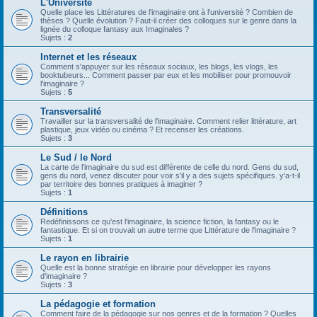
L'Université
Quelle place les Littératures de l'imaginaire ont à l'université ? Combien de
thèses ? Quelle évolution ? Faut-il créer des colloques sur le genre dans la
lignée du colloque fantasy aux Imaginales ?
Sujets :
2
Internet et les réseaux
Comment s'appuyer sur les réseaux sociaux, les blogs, les vlogs, les
booktubeurs... Comment passer par eux et les mobiliser pour promouvoir
l'imaginaire ?
Sujets :
5
Transversalité
Travailler sur la transversalité de l'imaginaire. Comment relier littérature, art
plastique, jeux vidéo ou cinéma ? Et recenser les créations.
Sujets :
3
Le Sud / le Nord
La carte de l'imaginaire du sud est différente de celle du nord. Gens du sud,
gens du nord, venez discuter pour voir s'il y a des sujets spécifiques. y'a-t-il
par territoire des bonnes pratiques à imaginer ?
Sujets :
1
Définitions
Redéfinissons ce qu'est l'imaginaire, la science fiction, la fantasy ou le
fantastique. Et si on trouvait un autre terme que Littérature de l'imaginaire ?
Sujets :
1
Le rayon en librairie
Quelle est la bonne stratégie en librairie pour développer les rayons
d'imaginaire ?
Sujets :
3
La pédagogie et formation
Comment faire de la pédagogie sur nos genres et de la formation ? Quelles