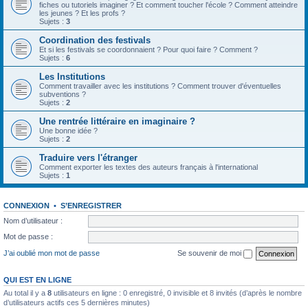
fiches ou tutoriels imaginer ? Et comment toucher l'école ? Comment atteindre
les jeunes ? Et les profs ?
Sujets :
3
Coordination des festivals
Et si les festivals se coordonnaient ? Pour quoi faire ? Comment ?
Sujets :
6
Les Institutions
Comment travailler avec les institutions ? Comment trouver d'éventuelles
subventions ?
Sujets :
2
Une rentrée littéraire en imaginaire ?
Une bonne idée ?
Sujets :
2
Traduire vers l'étranger
Comment exporter les textes des auteurs français à l'international
Sujets :
1
CONNEXION
•
S’ENREGISTRER
Nom d’utilisateur :
Mot de passe :
J’ai oublié mon mot de passe
Se souvenir de moi
QUI EST EN LIGNE
Au total il y a
8
utilisateurs en ligne : 0 enregistré, 0 invisible et 8 invités (d’après le nombre
d’utilisateurs actifs ces 5 dernières minutes)