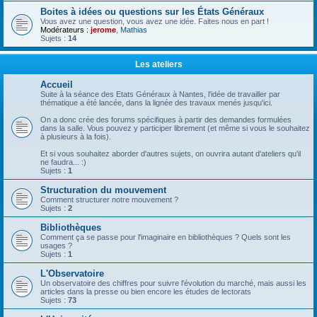
Boites à idées ou questions sur les États Généraux
Vous avez une question, vous avez une idée. Faites nous en part !
Modérateurs :
jerome
,
Mathias
Sujets :
14
Les ateliers
Accueil
Suite à la séance des Etats Généraux à Nantes, l'idée de travailler par
thématique a été lancée, dans la lignée des travaux menés jusqu'ici.
On a donc crée des forums spécifiques à partir des demandes formulées
dans la salle. Vous pouvez y participer librement (et même si vous le souhaitez
à plusieurs à la fois).
Et si vous souhaitez aborder d'autres sujets, on ouvrira autant d'ateliers qu'il
ne faudra... :)
Sujets :
1
Structuration du mouvement
Comment structurer notre mouvement ?
Sujets :
2
Bibliothèques
Comment ça se passe pour l'imaginaire en bibliothèques ? Quels sont les
usages ?
Sujets :
1
L'Observatoire
Un observatoire des chiffres pour suivre l'évolution du marché, mais aussi les
articles dans la presse ou bien encore les études de lectorats
Sujets :
73