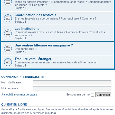
fiches ou tutoriels imaginer ? Et comment toucher l'école ? Comment atteindre
les jeunes ? Et les profs ?
Sujets :
3
Coordination des festivals
Et si les festivals se coordonnaient ? Pour quoi faire ? Comment ?
Sujets :
6
Les Institutions
Comment travailler avec les institutions ? Comment trouver d'éventuelles
subventions ?
Sujets :
2
Une rentrée littéraire en imaginaire ?
Une bonne idée ?
Sujets :
2
Traduire vers l'étranger
Comment exporter les textes des auteurs français à l'international
Sujets :
1
CONNEXION
•
S’ENREGISTRER
Nom d’utilisateur :
Mot de passe :
J’ai oublié mon mot de passe
Se souvenir de moi
QUI EST EN LIGNE
Au total il y a
6
utilisateurs en ligne : 0 enregistré, 0 invisible et 6 invités (d’après le nombre
d’utilisateurs actifs ces 5 dernières minutes)