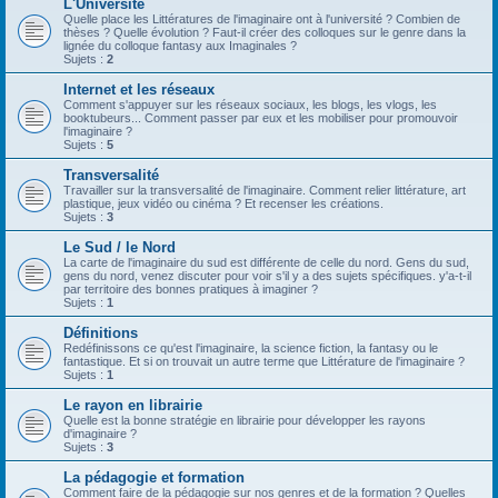
L'Université
Quelle place les Littératures de l'imaginaire ont à l'université ? Combien de
thèses ? Quelle évolution ? Faut-il créer des colloques sur le genre dans la
lignée du colloque fantasy aux Imaginales ?
Sujets :
2
Internet et les réseaux
Comment s'appuyer sur les réseaux sociaux, les blogs, les vlogs, les
booktubeurs... Comment passer par eux et les mobiliser pour promouvoir
l'imaginaire ?
Sujets :
5
Transversalité
Travailler sur la transversalité de l'imaginaire. Comment relier littérature, art
plastique, jeux vidéo ou cinéma ? Et recenser les créations.
Sujets :
3
Le Sud / le Nord
La carte de l'imaginaire du sud est différente de celle du nord. Gens du sud,
gens du nord, venez discuter pour voir s'il y a des sujets spécifiques. y'a-t-il
par territoire des bonnes pratiques à imaginer ?
Sujets :
1
Définitions
Redéfinissons ce qu'est l'imaginaire, la science fiction, la fantasy ou le
fantastique. Et si on trouvait un autre terme que Littérature de l'imaginaire ?
Sujets :
1
Le rayon en librairie
Quelle est la bonne stratégie en librairie pour développer les rayons
d'imaginaire ?
Sujets :
3
La pédagogie et formation
Comment faire de la pédagogie sur nos genres et de la formation ? Quelles