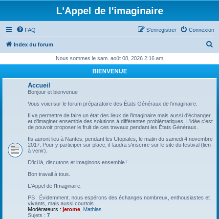
L'Appel de l'imaginaire
FAQ
S’enregistrer
Connexion
R
Index du forum
e
Nous sommes le sam. août 08, 2026 2:16 am
c
BIENVENUE
h
Accueil
e
Bonjour et bienvenue
r
Vous voici sur le forum préparatoire des États Généraux de l'imaginaire.
c
Il va permettre de faire un état des lieux de l'imaginaire mais aussi d'échanger
et d'imaginer ensemble des solutions à différentes problématiques. L'idée c'est
h
de pouvoir proposer le fruit de ces travaux pendant les États Généraux.
e
Ils auront lieu à Nantes, pendant les Utopiales, le matin du samedi 4 novembre
2017. Pour y participer sur place, il faudra s'inscrire sur le site du festival (lien
r
à venir).
D'ici là, discutons et imaginons ensemble !
Bon travail à tous.
L'Appel de l'Imaginaire.
PS : Évidemment, nous espérons des échanges nombreux, enthousiastes et
vivants, mais aussi courtois...
Modérateurs :
jerome
,
Mathias
Sujets :
7