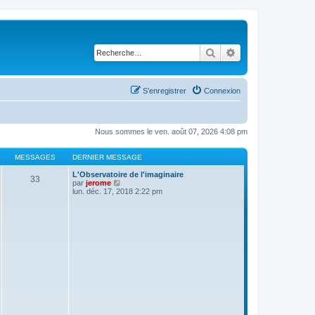
Rechercher
Recherche avancé
S’enregistrer
Connexion
Nous sommes le ven. août 07, 2026 4:08 pm
MESSAGES
DERNIER MESSAGE
L'Observatoire de l'imaginaire
33
V
par
jerome
o
lun. déc. 17, 2018 2:22 pm
i
r
l
e
d
e
r
n
i
e
r
m
e
s