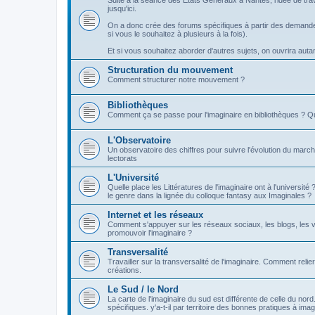
Suite à la séance des Etats Généraux à Nantes, l'idée de tra
jusqu'ici.
On a donc crée des forums spécifiques à partir des demandes
si vous le souhaitez à plusieurs à la fois).
Et si vous souhaitez aborder d'autres sujets, on ouvrira autant 
Structuration du mouvement
Comment structurer notre mouvement ?
Bibliothèques
Comment ça se passe pour l'imaginaire en bibliothèques ? Q
L'Observatoire
Un observatoire des chiffres pour suivre l'évolution du march
lectorats
L'Université
Quelle place les Littératures de l'imaginaire ont à l'universi
le genre dans la lignée du colloque fantasy aux Imaginales ?
Internet et les réseaux
Comment s'appuyer sur les réseaux sociaux, les blogs, les v
promouvoir l'imaginaire ?
Transversalité
Travailler sur la transversalité de l'imaginaire. Comment relier
créations.
Le Sud / le Nord
La carte de l'imaginaire du sud est différente de celle du nor
spécifiques. y'a-t-il par territoire des bonnes pratiques à imag