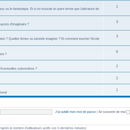
1
tasy ou le fantastique. Et si on trouvait un autre terme que Littérature de
3
 rayons d'imaginaire ?
3
ion ? Quelles fiches ou tutoriels imaginer ? Et comment toucher l'école
6
ent ?
2
d'éventuelles subventions ?
2
1
ional
J’ai oublié mon mot de passe
|
Se souvenir de moi
 (d’après le nombre d’utilisateurs actifs ces 5 dernières minutes)