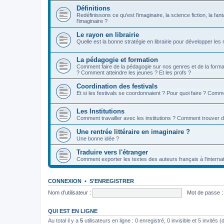
Définitions
Redéfinissons ce qu'est l'imaginaire, la science fiction, la fan
l'imaginaire ?
Le rayon en librairie
Quelle est la bonne stratégie en librairie pour développer les
La pédagogie et formation
Comment faire de la pédagogie sur nos genres et de la format
? Comment atteindre les jeunes ? Et les profs ?
Coordination des festivals
Et si les festivals se coordonnaient ? Pour quoi faire ? Comm
Les Institutions
Comment travailler avec les institutions ? Comment trouver 
Une rentrée littéraire en imaginaire ?
Une bonne idée ?
Traduire vers l'étranger
Comment exporter les textes des auteurs français à l'internat
CONNEXION
•
S’ENREGISTRER
Nom d’utilisateur :
Mot de passe :
QUI EST EN LIGNE
Au total il y a
5
utilisateurs en ligne : 0 enregistré, 0 invisible et 5 invités