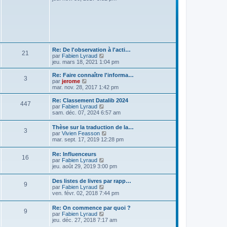
r
r
g
i
m
n
e
r
e
i
l
s
e
e
s
r
d
a
m
e
g
e
r
e
s
n
Re: De l'observation à l'acti…
s
21
i
V
par
Fabien Lyraud
a
e
o
jeu. mars 18, 2021 1:04 pm
g
r
i
e
m
r
Re: Faire connaître l'informa…
e
3
l
V
par
jerome
s
e
o
mar. nov. 28, 2017 1:42 pm
s
d
i
a
e
r
Re: Classement Datalib 2024
g
447
r
l
V
par
Fabien Lyraud
e
n
e
o
sam. déc. 07, 2024 6:57 am
i
d
i
e
e
r
Thèse sur la traduction de la…
r
r
3
l
V
par
Vivien Feasson
m
n
e
o
mar. sept. 17, 2019 12:28 pm
e
i
d
i
s
e
e
r
s
r
Re: Influenceurs
r
16
l
a
m
V
par
Fabien Lyraud
n
e
g
e
o
jeu. août 29, 2019 3:00 pm
i
d
e
s
i
e
e
s
r
r
Des listes de livres par rapp…
r
9
a
l
m
V
par
Fabien Lyraud
n
g
e
e
o
ven. févr. 02, 2018 7:44 pm
i
e
d
s
i
e
e
s
r
r
Re: On commence par quoi ?
r
a
9
l
m
V
par
Fabien Lyraud
n
g
e
e
o
jeu. déc. 27, 2018 7:17 am
i
e
d
s
i
e