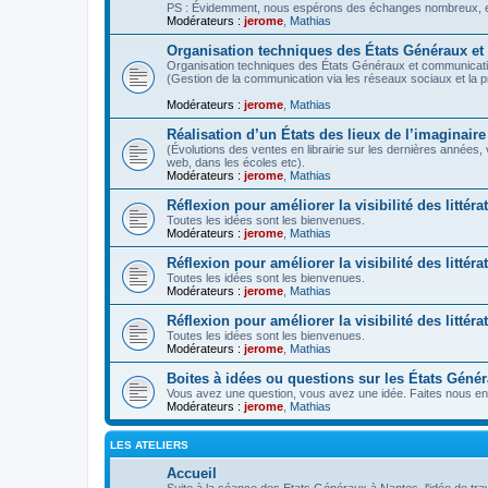
PS : Évidemment, nous espérons des échanges nombreux, ent
Modérateurs :
jerome
,
Mathias
Organisation techniques des États Généraux e
Organisation techniques des États Généraux et communicati
(Gestion de la communication via les réseaux sociaux et la 
Modérateurs :
jerome
,
Mathias
Réalisation d’un États des lieux de l’imaginaire
(Évolutions des ventes en librairie sur les dernières années,
web, dans les écoles etc).
Modérateurs :
jerome
,
Mathias
Réflexion pour améliorer la visibilité des littéra
Toutes les idées sont les bienvenues.
Modérateurs :
jerome
,
Mathias
Réflexion pour améliorer la visibilité des litté
Toutes les idées sont les bienvenues.
Modérateurs :
jerome
,
Mathias
Réflexion pour améliorer la visibilité des littér
Toutes les idées sont les bienvenues.
Modérateurs :
jerome
,
Mathias
Boites à idées ou questions sur les États Géné
Vous avez une question, vous avez une idée. Faites nous en 
Modérateurs :
jerome
,
Mathias
LES ATELIERS
Accueil