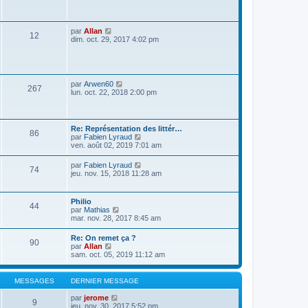
s
a
g
e
V
par
Allan
12
o
dim. oct. 29, 2017 4:02 pm
i
r
l
e
d
V
par
Arwen60
267
e
o
lun. oct. 22, 2018 2:00 pm
r
i
n
r
i
l
e
e
Re: Représentation des littér…
r
86
d
V
par
Fabien Lyraud
m
e
o
ven. août 02, 2019 7:01 am
e
r
i
s
n
r
s
V
par
Fabien Lyraud
i
74
l
a
o
jeu. nov. 15, 2018 11:28 am
e
e
g
i
r
d
e
r
m
e
l
e
Philio
r
44
e
s
V
par
Mathias
n
d
s
o
mar. nov. 28, 2017 8:45 am
i
e
a
i
e
r
g
r
r
Re: On remet ça ?
n
e
90
l
m
V
par
Allan
i
e
e
o
sam. oct. 05, 2019 11:12 am
e
d
s
i
r
e
s
r
m
r
a
l
e
MESSAGES
DERNIER MESSAGE
n
g
e
s
i
e
d
s
V
par
jerome
e
9
e
a
o
jeu. nov. 30, 2017 5:52 pm