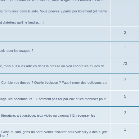
vailler par thématique a été lancée, dans la lignée des travaux menés
 formulées dans la salle. Vous pouvez y participer librement (et même
d'ateliers qu'il ne faudra... :)
2
1
uels sont les usages ?
73
é, mais aussi les articles dans la presse ou bien encore les études de
2
té ? Combien de thèses ? Quelle évolution ? Faut-il créer des colloques sur
5
logs, les booktubeurs... Comment passer par eux et les mobiliser pour
3
 littérature, art plastique, jeux vidéo ou cinéma ? Et recenser les
1
d. Gens du sud, gens du nord, venez discuter pour voir s'il y a des sujets
iner ?