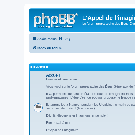
L'Appel de l'imagi
Le forum préparatoire des Etats G
Accès rapide
FAQ
Index du forum
BIENVENUE
Accueil
Bonjour et bienvenue
Vous voici sur le forum préparatoire des États Généraux de l'
Il va permettre de faire un état des lieux de l'imaginaire mai
problématiques. L'idée c'est de pouvoir proposer le fruit de
Ils auront lieu à Nantes, pendant les Utopiales, le matin du s
sur le site du festival (lien à venir).
D'ici là, discutons et imaginons ensemble !
Bon travail à tous.
L'Appel de l'Imaginaire.