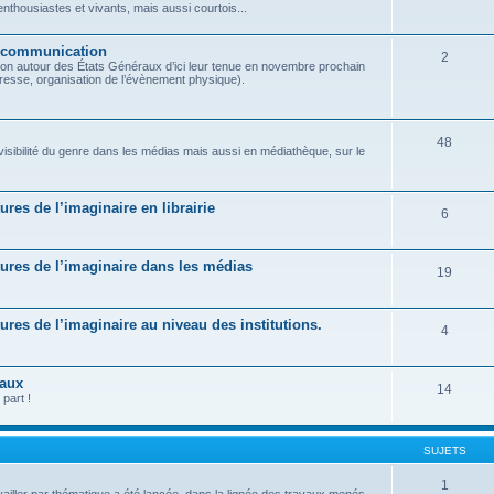
housiastes et vivants, mais aussi courtois...
t communication
2
on autour des États Généraux d’ici leur tenue en novembre prochain
presse, organisation de l’évènement physique).
48
 visibilité du genre dans les médias mais aussi en médiathèque, sur le
tures de l’imaginaire en librairie
6
ratures de l’imaginaire dans les médias
19
atures de l’imaginaire au niveau des institutions.
4
raux
14
part !
SUJETS
1