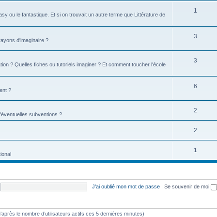
1
tasy ou le fantastique. Et si on trouvait un autre terme que Littérature de
3
 rayons d'imaginaire ?
3
ion ? Quelles fiches ou tutoriels imaginer ? Et comment toucher l'école
6
ent ?
2
d'éventuelles subventions ?
2
1
ional
J’ai oublié mon mot de passe
|
Se souvenir de moi
 (d’après le nombre d’utilisateurs actifs ces 5 dernières minutes)