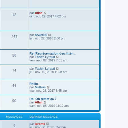
s
a
g
e
V
par
Allan
12
o
dim. oct. 29, 2017 4:02 pm
i
r
l
e
d
V
par
Arwen60
267
e
o
lun. oct. 22, 2018 2:00 pm
r
i
n
r
i
l
e
e
Re: Représentation des littér…
r
86
d
V
par
Fabien Lyraud
m
e
o
ven. août 02, 2019 7:01 am
e
r
i
s
n
r
s
V
par
Fabien Lyraud
i
74
l
a
o
jeu. nov. 15, 2018 11:28 am
e
e
g
i
r
d
e
r
m
e
l
e
Philio
r
44
e
s
V
par
Mathias
n
d
s
o
mar. nov. 28, 2017 8:45 am
i
e
a
i
e
r
g
r
r
Re: On remet ça ?
n
e
90
l
m
V
par
Allan
i
e
e
o
sam. oct. 05, 2019 11:12 am
e
d
s
i
r
e
s
r
m
r
a
l
e
MESSAGES
DERNIER MESSAGE
n
g
e
s
i
e
d
s
V
par
jerome
e
9
e
a
o
jeu. nov. 30, 2017 5:52 pm