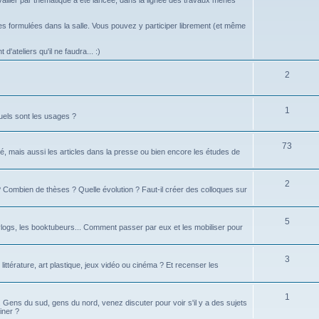
vailler par thématique a été lancée, dans la lignée des travaux menés
 formulées dans la salle. Vous pouvez y participer librement (et même
d'ateliers qu'il ne faudra... :)
2
1
uels sont les usages ?
73
é, mais aussi les articles dans la presse ou bien encore les études de
2
té ? Combien de thèses ? Quelle évolution ? Faut-il créer des colloques sur
5
logs, les booktubeurs... Comment passer par eux et les mobiliser pour
3
 littérature, art plastique, jeux vidéo ou cinéma ? Et recenser les
1
d. Gens du sud, gens du nord, venez discuter pour voir s'il y a des sujets
iner ?