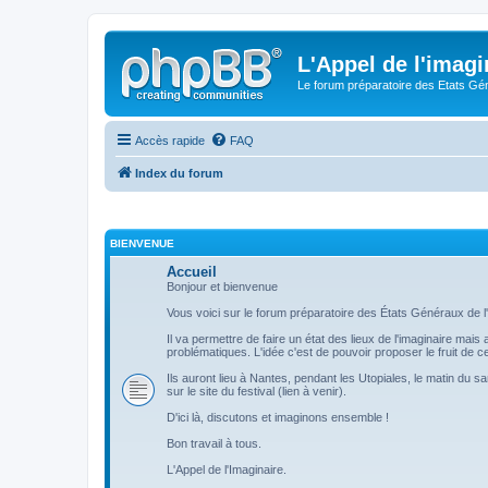
L'Appel de l'imagi
Le forum préparatoire des Etats G
Accès rapide
FAQ
Index du forum
BIENVENUE
Accueil
Bonjour et bienvenue
Vous voici sur le forum préparatoire des États Généraux de l'
Il va permettre de faire un état des lieux de l'imaginaire mai
problématiques. L'idée c'est de pouvoir proposer le fruit de
Ils auront lieu à Nantes, pendant les Utopiales, le matin du s
sur le site du festival (lien à venir).
D'ici là, discutons et imaginons ensemble !
Bon travail à tous.
L'Appel de l'Imaginaire.