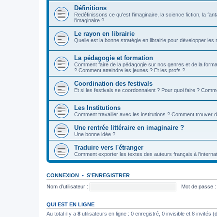
Définitions
Redéfinissons ce qu'est l'imaginaire, la science fiction, la fan
l'imaginaire ?
Le rayon en librairie
Quelle est la bonne stratégie en librairie pour développer les
La pédagogie et formation
Comment faire de la pédagogie sur nos genres et de la format
? Comment atteindre les jeunes ? Et les profs ?
Coordination des festivals
Et si les festivals se coordonnaient ? Pour quoi faire ? Comm
Les Institutions
Comment travailler avec les institutions ? Comment trouver 
Une rentrée littéraire en imaginaire ?
Une bonne idée ?
Traduire vers l'étranger
Comment exporter les textes des auteurs français à l'internat
CONNEXION
•
S’ENREGISTRER
Nom d’utilisateur :
Mot de passe :
QUI EST EN LIGNE
Au total il y a
8
utilisateurs en ligne : 0 enregistré, 0 invisible et 8 invités