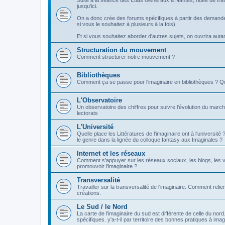
Suite à la séance des Etats Généraux à Nantes, l'idée de tra
jusqu'ici.
On a donc crée des forums spécifiques à partir des demandes
si vous le souhaitez à plusieurs à la fois).
Et si vous souhaitez aborder d'autres sujets, on ouvrira autant 
Structuration du mouvement
Comment structurer notre mouvement ?
Bibliothèques
Comment ça se passe pour l'imaginaire en bibliothèques ? Q
L'Observatoire
Un observatoire des chiffres pour suivre l'évolution du march
lectorats
L'Université
Quelle place les Littératures de l'imaginaire ont à l'universi
le genre dans la lignée du colloque fantasy aux Imaginales ?
Internet et les réseaux
Comment s'appuyer sur les réseaux sociaux, les blogs, les v
promouvoir l'imaginaire ?
Transversalité
Travailler sur la transversalité de l'imaginaire. Comment relier
créations.
Le Sud / le Nord
La carte de l'imaginaire du sud est différente de celle du nor
spécifiques. y'a-t-il par territoire des bonnes pratiques à imag