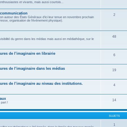
housiastes et vivants, mais aussi courtois...
t communication
2
on autour des États Généraux d’ici leur tenue en novembre prochain
presse, organisation de l’évènement physique).
48
 visibilité du genre dans les médias mais aussi en médiathèque, sur le
tures de l’imaginaire en librairie
6
ratures de l’imaginaire dans les médias
19
atures de l’imaginaire au niveau des institutions.
4
raux
14
part !
SUJETS
1