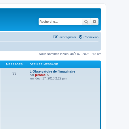
Rechercher
Recherche avancé
S’enregistrer
Connexion
Nous sommes le ven. août 07, 2026 1:18 am
MESSAGES
DERNIER MESSAGE
L'Observatoire de l'imaginaire
33
V
par
jerome
o
lun. déc. 17, 2018 2:22 pm
i
r
l
e
d
e
r
n
i
e
r
m
e
s