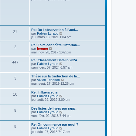
r
r
g
i
m
n
e
r
e
i
l
s
e
e
s
r
d
a
m
e
g
e
r
e
s
n
Re: De l'observation à l'acti…
s
21
i
V
par
Fabien Lyraud
a
e
o
jeu. mars 18, 2021 1:04 pm
g
r
i
e
m
r
Re: Faire connaître l'informa…
e
3
l
V
par
jerome
s
e
o
mar. nov. 28, 2017 1:42 pm
s
d
i
a
e
r
Re: Classement Datalib 2024
g
447
r
l
V
par
Fabien Lyraud
e
n
e
o
sam. déc. 07, 2024 6:57 am
i
d
i
e
e
r
Thèse sur la traduction de la…
r
r
3
l
V
par
Vivien Feasson
m
n
e
o
mar. sept. 17, 2019 12:28 pm
e
i
d
i
s
e
e
r
s
r
Re: Influenceurs
r
16
l
a
m
V
par
Fabien Lyraud
n
e
g
e
o
jeu. août 29, 2019 3:00 pm
i
d
e
s
i
e
e
s
r
r
Des listes de livres par rapp…
r
9
a
l
m
V
par
Fabien Lyraud
n
g
e
e
o
ven. févr. 02, 2018 7:44 pm
i
e
d
s
i
e
e
s
r
r
Re: On commence par quoi ?
r
a
9
l
m
V
par
Fabien Lyraud
n
g
e
e
o
jeu. déc. 27, 2018 7:17 am
i
e
d
s
i
e