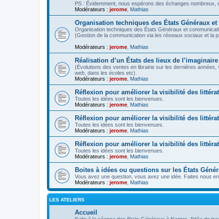
PS : Évidemment, nous espérons des échanges nombreux, ent
Modérateurs :
jerome
,
Mathias
Organisation techniques des États Généraux e
Organisation techniques des États Généraux et communicati
(Gestion de la communication via les réseaux sociaux et la 
Modérateurs :
jerome
,
Mathias
Réalisation d’un États des lieux de l’imaginaire
(Évolutions des ventes en librairie sur les dernières années,
web, dans les écoles etc).
Modérateurs :
jerome
,
Mathias
Réflexion pour améliorer la visibilité des littéra
Toutes les idées sont les bienvenues.
Modérateurs :
jerome
,
Mathias
Réflexion pour améliorer la visibilité des litté
Toutes les idées sont les bienvenues.
Modérateurs :
jerome
,
Mathias
Réflexion pour améliorer la visibilité des littér
Toutes les idées sont les bienvenues.
Modérateurs :
jerome
,
Mathias
Boites à idées ou questions sur les États Géné
Vous avez une question, vous avez une idée. Faites nous en 
Modérateurs :
jerome
,
Mathias
LES ATELIERS
Accueil