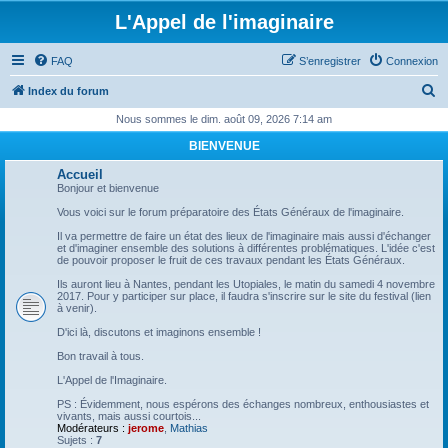
L'Appel de l'imaginaire
FAQ
S’enregistrer
Connexion
R
Index du forum
e
Nous sommes le dim. août 09, 2026 7:14 am
c
BIENVENUE
h
Accueil
e
Bonjour et bienvenue
r
Vous voici sur le forum préparatoire des États Généraux de l'imaginaire.
c
Il va permettre de faire un état des lieux de l'imaginaire mais aussi d'échanger
et d'imaginer ensemble des solutions à différentes problématiques. L'idée c'est
h
de pouvoir proposer le fruit de ces travaux pendant les États Généraux.
e
Ils auront lieu à Nantes, pendant les Utopiales, le matin du samedi 4 novembre
2017. Pour y participer sur place, il faudra s'inscrire sur le site du festival (lien
r
à venir).
D'ici là, discutons et imaginons ensemble !
Bon travail à tous.
L'Appel de l'Imaginaire.
PS : Évidemment, nous espérons des échanges nombreux, enthousiastes et
vivants, mais aussi courtois...
Modérateurs :
jerome
,
Mathias
Sujets :
7