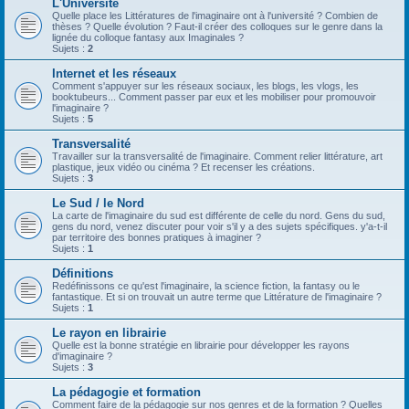
L'Université
Quelle place les Littératures de l'imaginaire ont à l'université ? Combien de
thèses ? Quelle évolution ? Faut-il créer des colloques sur le genre dans la
lignée du colloque fantasy aux Imaginales ?
Sujets :
2
Internet et les réseaux
Comment s'appuyer sur les réseaux sociaux, les blogs, les vlogs, les
booktubeurs... Comment passer par eux et les mobiliser pour promouvoir
l'imaginaire ?
Sujets :
5
Transversalité
Travailler sur la transversalité de l'imaginaire. Comment relier littérature, art
plastique, jeux vidéo ou cinéma ? Et recenser les créations.
Sujets :
3
Le Sud / le Nord
La carte de l'imaginaire du sud est différente de celle du nord. Gens du sud,
gens du nord, venez discuter pour voir s'il y a des sujets spécifiques. y'a-t-il
par territoire des bonnes pratiques à imaginer ?
Sujets :
1
Définitions
Redéfinissons ce qu'est l'imaginaire, la science fiction, la fantasy ou le
fantastique. Et si on trouvait un autre terme que Littérature de l'imaginaire ?
Sujets :
1
Le rayon en librairie
Quelle est la bonne stratégie en librairie pour développer les rayons
d'imaginaire ?
Sujets :
3
La pédagogie et formation
Comment faire de la pédagogie sur nos genres et de la formation ? Quelles