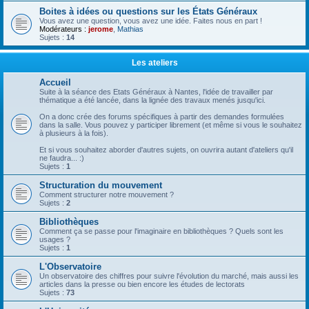
Boites à idées ou questions sur les États Généraux
Vous avez une question, vous avez une idée. Faites nous en part !
Modérateurs :
jerome
,
Mathias
Sujets :
14
Les ateliers
Accueil
Suite à la séance des Etats Généraux à Nantes, l'idée de travailler par
thématique a été lancée, dans la lignée des travaux menés jusqu'ici.
On a donc crée des forums spécifiques à partir des demandes formulées
dans la salle. Vous pouvez y participer librement (et même si vous le souhaitez
à plusieurs à la fois).
Et si vous souhaitez aborder d'autres sujets, on ouvrira autant d'ateliers qu'il
ne faudra... :)
Sujets :
1
Structuration du mouvement
Comment structurer notre mouvement ?
Sujets :
2
Bibliothèques
Comment ça se passe pour l'imaginaire en bibliothèques ? Quels sont les
usages ?
Sujets :
1
L'Observatoire
Un observatoire des chiffres pour suivre l'évolution du marché, mais aussi les
articles dans la presse ou bien encore les études de lectorats
Sujets :
73