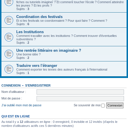
fiches ou tutoriels imaginer ? Et comment toucher l'école ? Comment atteindre
les jeunes ? Et les profs ?
Sujets :
3
Coordination des festivals
Et si les festivals se coordonnaient ? Pour quoi faire ? Comment ?
Sujets :
6
Les Institutions
Comment travailler avec les institutions ? Comment trouver d'éventuelles
subventions ?
Sujets :
2
Une rentrée littéraire en imaginaire ?
Une bonne idée ?
Sujets :
2
Traduire vers l'étranger
Comment exporter les textes des auteurs français à l'international
Sujets :
1
CONNEXION
•
S’ENREGISTRER
Nom d’utilisateur :
Mot de passe :
J’ai oublié mon mot de passe
Se souvenir de moi
QUI EST EN LIGNE
Au total il y a
12
utilisateurs en ligne : 0 enregistré, 0 invisible et 12 invités (d’après le
nombre d’utilisateurs actifs ces 5 dernières minutes)