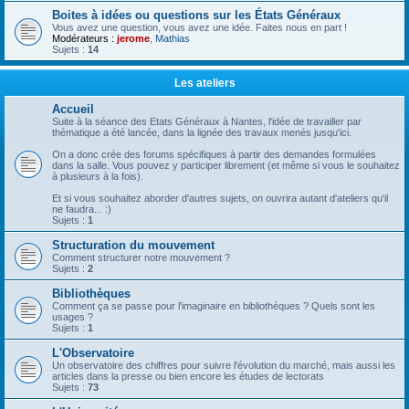
Boites à idées ou questions sur les États Généraux
Vous avez une question, vous avez une idée. Faites nous en part !
Modérateurs :
jerome
,
Mathias
Sujets :
14
Les ateliers
Accueil
Suite à la séance des Etats Généraux à Nantes, l'idée de travailler par
thématique a été lancée, dans la lignée des travaux menés jusqu'ici.
On a donc crée des forums spécifiques à partir des demandes formulées
dans la salle. Vous pouvez y participer librement (et même si vous le souhaitez
à plusieurs à la fois).
Et si vous souhaitez aborder d'autres sujets, on ouvrira autant d'ateliers qu'il
ne faudra... :)
Sujets :
1
Structuration du mouvement
Comment structurer notre mouvement ?
Sujets :
2
Bibliothèques
Comment ça se passe pour l'imaginaire en bibliothèques ? Quels sont les
usages ?
Sujets :
1
L'Observatoire
Un observatoire des chiffres pour suivre l'évolution du marché, mais aussi les
articles dans la presse ou bien encore les études de lectorats
Sujets :
73