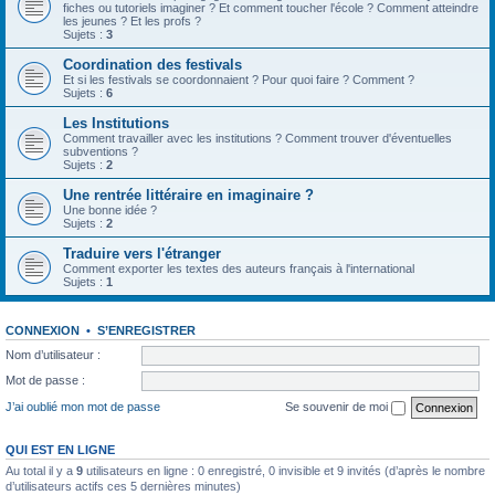
fiches ou tutoriels imaginer ? Et comment toucher l'école ? Comment atteindre
les jeunes ? Et les profs ?
Sujets :
3
Coordination des festivals
Et si les festivals se coordonnaient ? Pour quoi faire ? Comment ?
Sujets :
6
Les Institutions
Comment travailler avec les institutions ? Comment trouver d'éventuelles
subventions ?
Sujets :
2
Une rentrée littéraire en imaginaire ?
Une bonne idée ?
Sujets :
2
Traduire vers l'étranger
Comment exporter les textes des auteurs français à l'international
Sujets :
1
CONNEXION
•
S’ENREGISTRER
Nom d’utilisateur :
Mot de passe :
J’ai oublié mon mot de passe
Se souvenir de moi
QUI EST EN LIGNE
Au total il y a
9
utilisateurs en ligne : 0 enregistré, 0 invisible et 9 invités (d’après le nombre
d’utilisateurs actifs ces 5 dernières minutes)