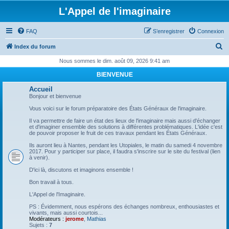
L'Appel de l'imaginaire
FAQ
S’enregistrer
Connexion
R
Index du forum
e
Nous sommes le dim. août 09, 2026 9:41 am
c
BIENVENUE
h
Accueil
e
Bonjour et bienvenue
r
Vous voici sur le forum préparatoire des États Généraux de l'imaginaire.
c
Il va permettre de faire un état des lieux de l'imaginaire mais aussi d'échanger
et d'imaginer ensemble des solutions à différentes problématiques. L'idée c'est
h
de pouvoir proposer le fruit de ces travaux pendant les États Généraux.
e
Ils auront lieu à Nantes, pendant les Utopiales, le matin du samedi 4 novembre
2017. Pour y participer sur place, il faudra s'inscrire sur le site du festival (lien
r
à venir).
D'ici là, discutons et imaginons ensemble !
Bon travail à tous.
L'Appel de l'Imaginaire.
PS : Évidemment, nous espérons des échanges nombreux, enthousiastes et
vivants, mais aussi courtois...
Modérateurs :
jerome
,
Mathias
Sujets :
7