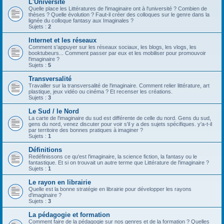
L'Université
Quelle place les Littératures de l'imaginaire ont à l'université ? Combien de
thèses ? Quelle évolution ? Faut-il créer des colloques sur le genre dans la
lignée du colloque fantasy aux Imaginales ?
Sujets :
2
Internet et les réseaux
Comment s'appuyer sur les réseaux sociaux, les blogs, les vlogs, les
booktubeurs... Comment passer par eux et les mobiliser pour promouvoir
l'imaginaire ?
Sujets :
5
Transversalité
Travailler sur la transversalité de l'imaginaire. Comment relier littérature, art
plastique, jeux vidéo ou cinéma ? Et recenser les créations.
Sujets :
3
Le Sud / le Nord
La carte de l'imaginaire du sud est différente de celle du nord. Gens du sud,
gens du nord, venez discuter pour voir s'il y a des sujets spécifiques. y'a-t-il
par territoire des bonnes pratiques à imaginer ?
Sujets :
1
Définitions
Redéfinissons ce qu'est l'imaginaire, la science fiction, la fantasy ou le
fantastique. Et si on trouvait un autre terme que Littérature de l'imaginaire ?
Sujets :
1
Le rayon en librairie
Quelle est la bonne stratégie en librairie pour développer les rayons
d'imaginaire ?
Sujets :
3
La pédagogie et formation
Comment faire de la pédagogie sur nos genres et de la formation ? Quelles